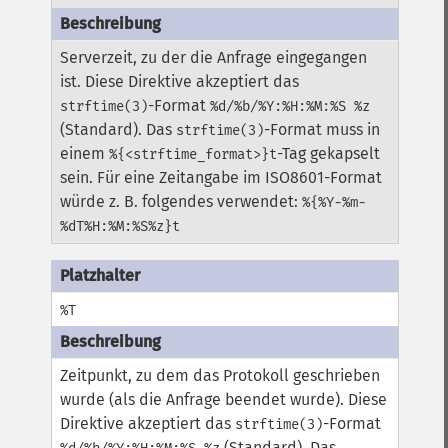
Serverzeit, zu der die Anfrage eingegangen
ist. Diese Direktive akzeptiert das
-Format
strftime(3)
%d/%b/%Y:%H:%M:%S %z
(Standard). Das
-Format muss in
strftime(3)
einem
-Tag gekapselt
%{<strftime_format>}t
sein. Für eine Zeitangabe im ISO8601-Format
würde z. B. folgendes verwendet:
%{%Y-%m-
%dT%H:%M:%S%z}t
%T
Zeitpunkt, zu dem das Protokoll geschrieben
wurde (als die Anfrage beendet wurde). Diese
Direktive akzeptiert das
-Format
strftime(3)
(Standard). Das