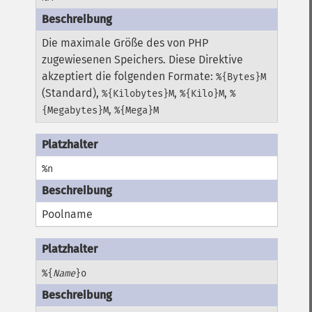
Die maximale Größe des von PHP
zugewiesenen Speichers. Diese Direktive
akzeptiert die folgenden Formate:
%{Bytes}M
(Standard),
,
,
%{Kilobytes}M
%{Kilo}M
%
,
{Megabytes}M
%{Mega}M
%n
Poolname
%{
Name
}o