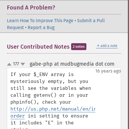
Found A Problem?
Learn How To Improve This Page
•
Submit a Pull
Request
•
Report a Bug
＋
User Contributed Notes
add a note
2 notes
gabe-php at mudbugmedia dot com
177
¶
up
down
16 years ago
If your $_ENV array is 
mysteriously empty, but you 
still see the variables when 
calling getenv() or in your 
phpinfo(), check your 
http://us.php.net/manual/en/ini.core.php#
order
 ini setting to ensure 
it includes "E" in the 