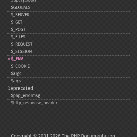
Superglobals
$GLOBALS
$_​SERVER
$_​GET
$_​POST
$_​FILES
$_​REQUEST
$_​SESSION
$_​ENV
$_​COOKIE
$argc
$argv
Deprecated
$php_​errormsg
$http_​response_​header
Copyright © 2001-2026 The PHP Documentation