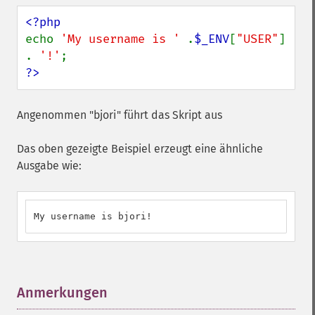
echo 
'My username is ' 
.
$_ENV
[
"USER"
] 
. 
'!'
?>
Angenommen "bjori" führt das Skript aus
Das oben gezeigte Beispiel erzeugt eine ähnliche
Ausgabe wie:
My username is bjori!
Anmerkungen
¶