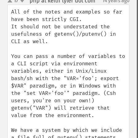
php at keith tyler dot com
17
14 years ago
¶
up
down
All of the notes and examples so far 
have been strictly CGI.

It should not be understated the 
usefulness of getenv()/putenv() in 
CLI as well.

You can pass a number of variables to 
a CLI script via environment 
variables, either in Unix/Linux 
bash/sh with the "VAR='foo'; export 
$VAR" paradigm, or in Windows with 
the "set VAR='foo'" paradigm. (Csh 
users, you're on your own!) 
getenv("VAR") will retrieve that 
value from the environment.

We have a system by which we include 
a file full of putenv() statements 