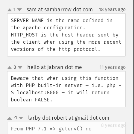
sam at sambarrow dot com
1
18 years ago
¶
up
down
SERVER_NAME is the name defined in 
the apache configuration.

HTTP_HOST is the host header sent by 
the client when using the more recent 
versions of the http protocol.
hello at jabran dot me
0
11 years ago
¶
up
down
Beware that when using this function 
with PHP built-in server – i.e. php -
S localhost:8000 – it will return 
boolean FALSE.
larby dot robert at gmail dot com
-1
¶
up
down
8 years ago
From PHP 7.1 => getenv() no 