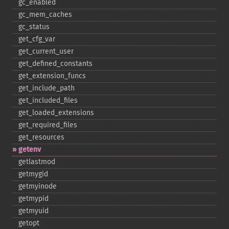
gc_​enabled
gc_​mem_​caches
gc_​status
get_​cfg_​var
get_​current_​user
get_​defined_​constants
get_​extension_​funcs
get_​include_​path
get_​included_​files
get_​loaded_​extensions
get_​required_​files
get_​resources
getenv
getlastmod
getmygid
getmyinode
getmypid
getmyuid
getopt