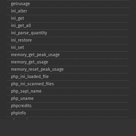
getrusage
ini_​alter
ini_​get
ini_​get_​all
ini_​parse_​quantity
ini_​restore
ini_​set
memory_​get_​peak_​usage
memory_​get_​usage
memory_​reset_​peak_​usage
php_​ini_​loaded_​file
php_​ini_​scanned_​files
php_​sapi_​name
php_​uname
phpcredits
phpinfo
phpversion
putenv
set_​include_​path