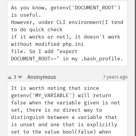
down
As you know, getenv('DOCUMENT_ROOT') 
is useful.

However, under CLI environment(I tend 
to do quick check

if it works or not), it doesn't work 
without modified php.ini

file. So I add "export 
DOCUMENT_ROOT=~" in my .bash_profile.
Anonymous
3
7 years ago
¶
up
down
It is worth noting that since 
getenv('MY_VARIABLE') will return 
false when the variable given is not 
set, there is no direct way to 
distinguish between a variable that 
is unset and one that is explicitly 
set to the value bool(false) when 