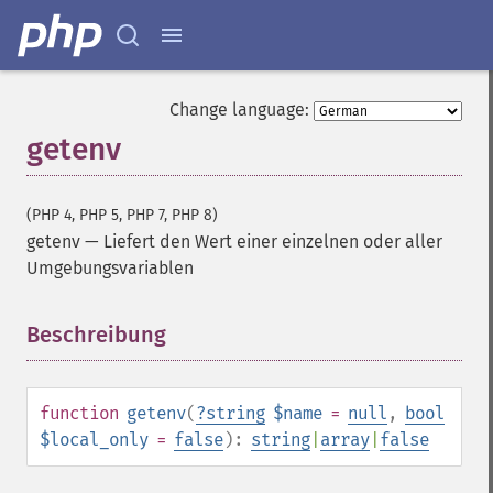
Change language:
getenv
(PHP 4, PHP 5, PHP 7, PHP 8)
getenv
—
Liefert den Wert einer einzelnen oder aller
Umgebungsvariablen
Beschreibung
¶
function
getenv
(
?
string
$name
=
null
,
bool
$local_only
=
false
):
string
|
array
|
false