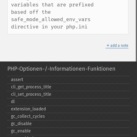
variables that are prefixed 
based off the 
safe_mode_allowed_env_vars 
directive in your php.ini
＋
add a note
PHP-Optionen-/-Informationen-Funktionen
assert
cli_​get_​process_​title
cli_​set_​process_​title
dl
extension_​loaded
gc_​collect_​cycles
gc_​disable
gc_​enable