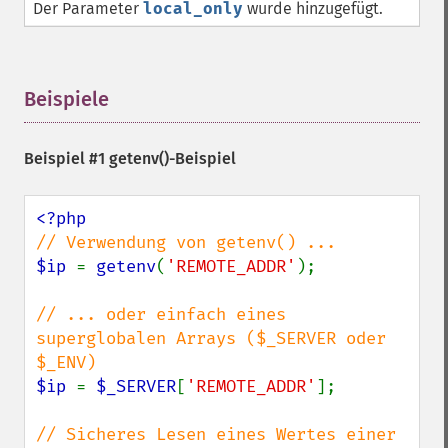
Der Parameter
local_only
wurde hinzugefügt.
Beispiele
¶
Beispiel #1
getenv()
-Beispiel
$ip 
= 
getenv
(
'REMOTE_ADDR'
);

// ... oder einfach eines 
superglobalen Arrays ($_SERVER oder 
$ip 
= 
$_SERVER
[
'REMOTE_ADDR'
];

// Sicheres Lesen eines Wertes einer 