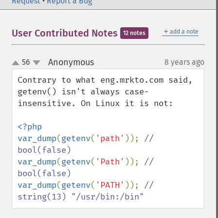
Request
•
Report a Bug
＋
User Contributed Notes
add a note
12 notes
Anonymous
56
8 years ago
¶
up
down
Contrary to what eng.mrkto.com said, 
getenv() isn't always case-
insensitive. On Linux it is not:

<?php

var_dump
(
getenv
(
'path'
)); 
// 
var_dump
(
getenv
(
'Path'
)); 
// 
var_dump
(
getenv
(
'PATH'
)); 
// 
string(13) "/usr/bin:/bin"