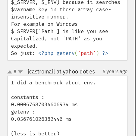
$_SERVER, $_ENV) because it searches 
$varname key in those array case-
insensitive manner.

For example on Windows 
$_SERVER['Path'] is like you see 
Capitalized, not 'PATH' as you 
expected.

So just: 
<?php getenv
(
'path'
) 
?>
jcastromail at yahoo dot es
8
5 years ago
¶
up
down
I did a benchmark about env.

constants : 

0.00067687034606934 ms

getenv : 

0.056761026382446 ms

(less is better)
