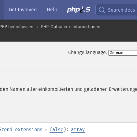
Get Involved
Help
Search docs
PHP beeinflussen
PHP-Optionen/-Informationen
Change language:
it den Namen aller einkompilierten und geladenen Erweiterung
$zend_extensions
=
false
):
array