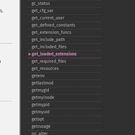
gc_​status
s.
get_​cfg_​var
get_​current_​user
get_​defined_​constants
get_​extension_​funcs
get_​include_​path
get_​included_​files
get_​loaded_​extensions
n
get_​required_​files
get_​resources
getenv
getlastmod
getmygid
getmyinode
getmypid
getmyuid
getopt
getrusage
ini_​alter