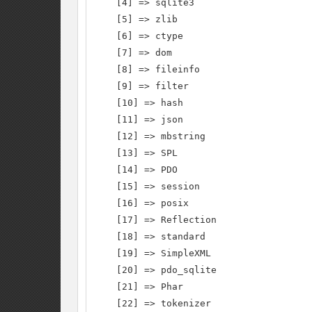
    [4] => sqlite3

    [5] => zlib

    [6] => ctype

    [7] => dom

    [8] => fileinfo

    [9] => filter

    [10] => hash

    [11] => json

    [12] => mbstring

    [13] => SPL

    [14] => PDO

    [15] => session

    [16] => posix

    [17] => Reflection

    [18] => standard

    [19] => SimpleXML

    [20] => pdo_sqlite

    [21] => Phar

    [22] => tokenizer
