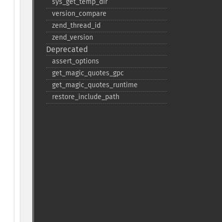
sys_​get_​temp_​dir
version_​compare
zend_​thread_​id
zend_​version
Deprecated
assert_​options
get_​magic_​quotes_​gpc
get_​magic_​quotes_​runtime
restore_​include_​path