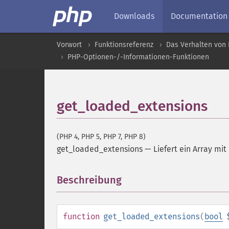
Downloads
Documentation
Vorwort
Funktionsreferenz
Das Verhalten von 
PHP-Optionen-/-Informationen-Funktionen
get_loaded_extensions
(PHP 4, PHP 5, PHP 7, PHP 8)
get_loaded_extensions
—
Liefert ein Array m
Beschreibung
¶
function
get_loaded_extensions
(
bool