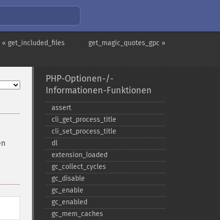
« get_included_files
get_magic_quotes_gpc »
PHP-Optionen-/-
Informationen-Funktionen
assert
cli_​get_​process_​title
cli_​set_​process_​title
en
dl
extension_​loaded
gc_​collect_​cycles
gc_​disable
gc_​enable
gc_​enabled
gc_​mem_​caches