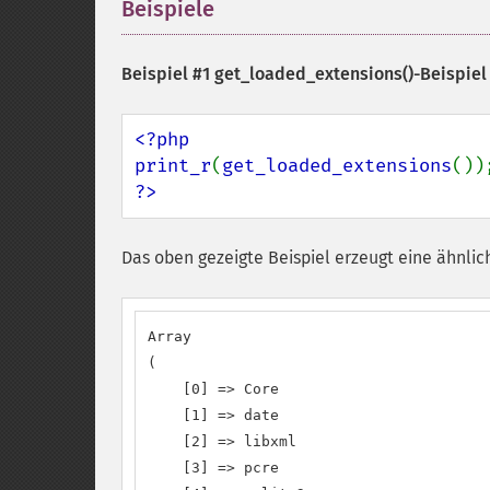
Beispiele
¶
Beispiel #1
get_loaded_extensions()
-Beispiel
<?php

print_r
(
get_loaded_extensions
?>
Das oben gezeigte Beispiel erzeugt eine ähnlic
Array

(

    [0] => Core

    [1] => date

    [2] => libxml

    [3] => pcre
