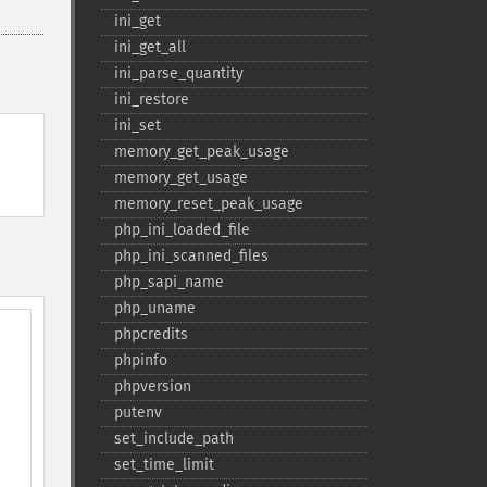
ini_​get
ini_​get_​all
ini_​parse_​quantity
ini_​restore
ini_​set
memory_​get_​peak_​usage
memory_​get_​usage
memory_​reset_​peak_​usage
php_​ini_​loaded_​file
php_​ini_​scanned_​files
php_​sapi_​name
php_​uname
phpcredits
phpinfo
phpversion
putenv
set_​include_​path
set_​time_​limit