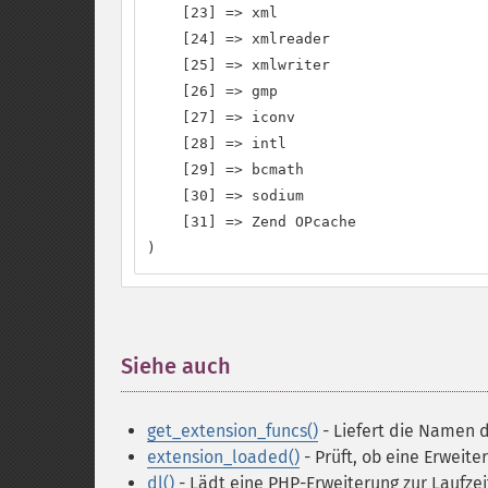
    [23] => xml

    [24] => xmlreader

    [25] => xmlwriter

    [26] => gmp

    [27] => iconv

    [28] => intl

    [29] => bcmath

    [30] => sodium

    [31] => Zend OPcache

)
Siehe auch
¶
get_extension_funcs()
- Liefert die Namen 
extension_loaded()
- Prüft, ob eine Erweite
dl()
- Lädt eine PHP-Erweiterung zur Laufzei