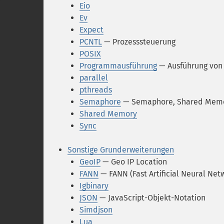
Eio
Ev
Expect
PCNTL
— Prozesssteuerung
POSIX
Programmausführung
— Ausführung vo
parallel
pthreads
Semaphore
— Semaphore, Shared Memo
Shared Memory
Sync
Sonstige Grunderweiterungen
GeoIP
— Geo IP Location
FANN
— FANN (Fast Artificial Neural Net
Igbinary
JSON
— JavaScript-Objekt-Notation
Simdjson
Lua