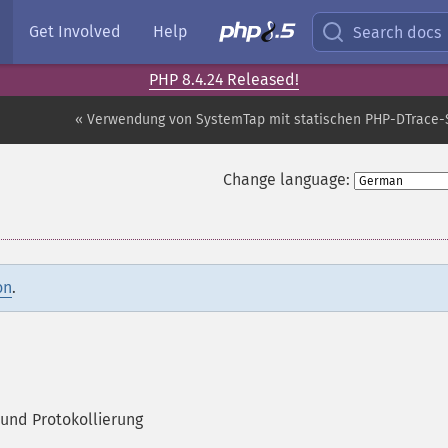
Get Involved
Help
Search docs
PHP 8.4.24 Released!
« Verwendung von SystemTap mit statischen PHP-DTrace
Change language:
on
.
und Protokollierung