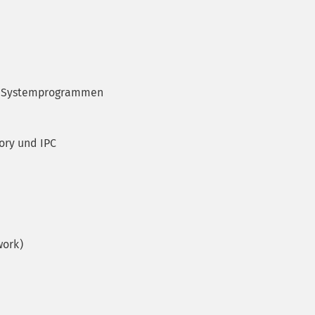
n Systemprogrammen
ry und IPC
work)