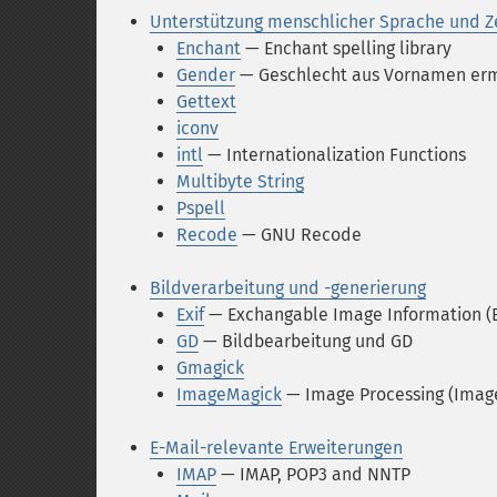
Unterstützung menschlicher Sprache und Z
Enchant
— Enchant spelling library
Gender
— Geschlecht aus Vornamen erm
Gettext
iconv
intl
— Internationalization Functions
Multibyte String
Pspell
Recode
— GNU Recode
Bildverarbeitung und -generierung
Exif
— Exchangable Image Information (E
GD
— Bildbearbeitung und GD
Gmagick
ImageMagick
— Image Processing (Imag
E-Mail-relevante Erweiterungen
IMAP
— IMAP, POP3 and NNTP