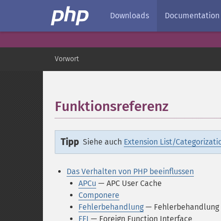
Downloads
Documentation
Vorwort
Funktionsreferenz
¶
Tipp
Siehe auch
Extension List/Categorizati
Das Verhalten von PHP beeinflussen
APCu
— APC User Cache
Componere
Fehlerbehandlung
— Fehlerbehandlung 
FFI
— Foreign Function Interface