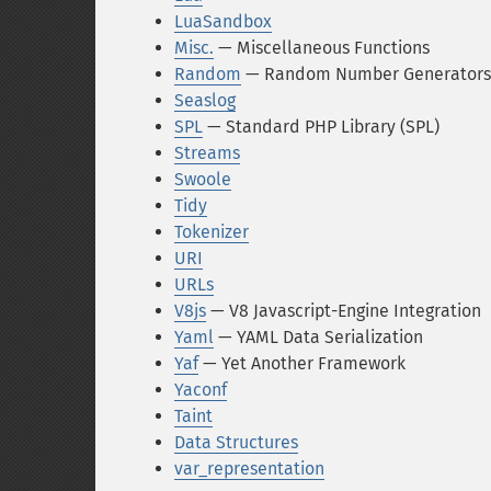
LuaSandbox
Misc.
— Miscellaneous Functions
Random
— Random Number Generators 
Seaslog
SPL
— Standard PHP Library (SPL)
Streams
Swoole
Tidy
Tokenizer
URI
URLs
V8js
— V8 Javascript-Engine Integration
Yaml
— YAML Data Serialization
Yaf
— Yet Another Framework
Yaconf
Taint
Data Structures
var_representation