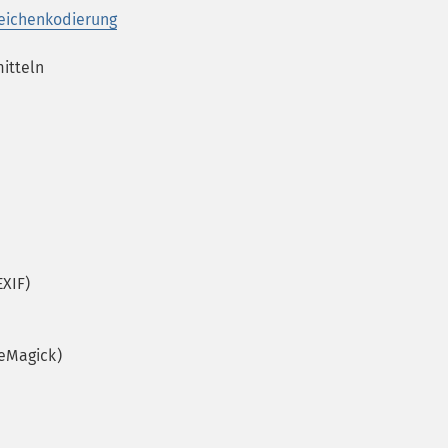
eichenkodierung
itteln
XIF)
eMagick)