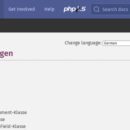
Get Involved
Help
Search docs
Change language:
ngen
¶
ument-Klasse
sse
Field-Klasse