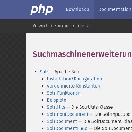
Downloads
Documentation
Vorwort
Funktionsreferenz
Suchmaschinenerweiteru
Solr
— Apache Solr
Installation/Konfiguration
Vordefinierte Konstanten
Solr-Funktionen
Beispiele
SolrUtils
— Die SolrUtils-Klasse
SolrInputDocument
— Die SolrInputDoc
SolrDocument
— Die SolrDocument-Kla
SolrDocumentField
— Die SolrDocument