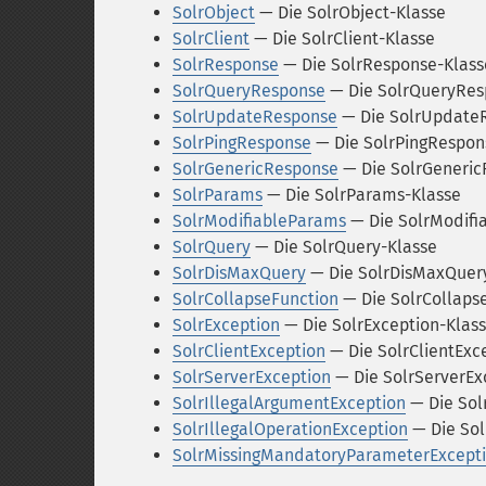
SolrObject
— Die SolrObject-Klasse
SolrClient
— Die SolrClient-Klasse
SolrResponse
— Die SolrResponse-Klass
SolrQueryResponse
— Die SolrQueryRes
SolrUpdateResponse
— Die SolrUpdate
SolrPingResponse
— Die SolrPingRespon
SolrGenericResponse
— Die SolrGeneric
SolrParams
— Die SolrParams-Klasse
SolrModifiableParams
— Die SolrModifi
SolrQuery
— Die SolrQuery-Klasse
SolrDisMaxQuery
— Die SolrDisMaxQuer
SolrCollapseFunction
— Die SolrCollaps
SolrException
— Die SolrException-Klas
SolrClientException
— Die SolrClientExc
SolrServerException
— Die SolrServerEx
SolrIllegalArgumentException
— Die Sol
SolrIllegalOperationException
— Die Sol
SolrMissingMandatoryParameterExcept