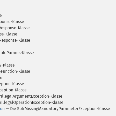
e
ponse-Klasse
Response-Klasse
se-Klasse
Response-Klasse
ableParams-Klasse
y-Klasse
eFunction-Klasse
se
eption-Klasse
ception-Klasse
rIllegalArgumentException-Klasse
rIllegalOperationException-Klasse
ion
— Die SolrMissingMandatoryParameterException-Klasse