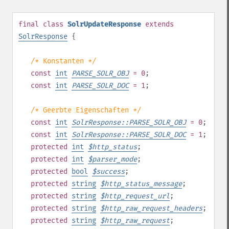
final
class
SolrUpdateResponse
extends
SolrResponse
{
/* Konstanten */
const
int
PARSE_SOLR_OBJ
= 0
;
const
int
PARSE_SOLR_DOC
= 1
;
/* Geerbte Eigenschaften */
const
int
SolrResponse::PARSE_SOLR_OBJ
= 0
;
const
int
SolrResponse::PARSE_SOLR_DOC
= 1
;
protected
int
$
http_status
;
protected
int
$
parser_mode
;
protected
bool
$
success
;
protected
string
$
http_status_message
;
protected
string
$
http_request_url
;
protected
string
$
http_raw_request_headers
;
protected
string
$
http_raw_request
;