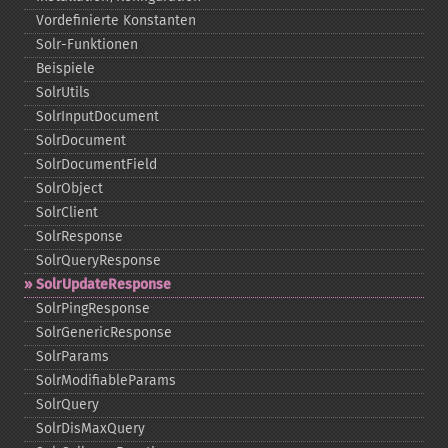
Vordefinierte Konstanten
Solr-​Funktionen
Beispiele
SolrUtils
SolrInputDocument
SolrDocument
SolrDocumentField
SolrObject
SolrClient
SolrResponse
SolrQueryResponse
SolrUpdateResponse
SolrPingResponse
SolrGenericResponse
SolrParams
SolrModifiableParams
SolrQuery
SolrDisMaxQuery