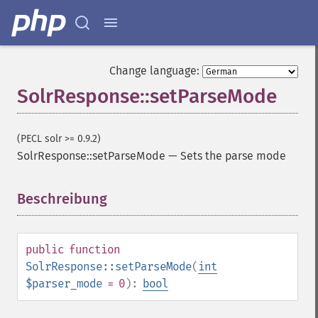
Change language:
SolrResponse::setParseMode
(PECL solr >= 0.9.2)
SolrResponse::setParseMode
—
Sets the parse mode
Beschreibung
¶
public
function
SolrResponse::setParseMode
(
int
$parser_mode
= 0
):
bool