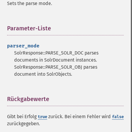
Sets the parse mode.
Parameter-Liste
¶
parser_mode
SolrResponse::PARSE_SOLR_DOC parses
documents in SolrDocument instances.
SolrResponse::PARSE_SOLR_OBJ parses
document into SolrObjects.
Rückgabewerte
¶
Gibt bei Erfolg
zurück. Bei einem Fehler wird
true
false
zurückgegeben.