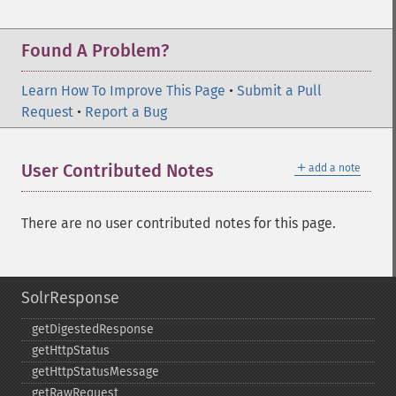
Found A Problem?
Learn How To Improve This Page
•
Submit a Pull
Request
•
Report a Bug
＋
User Contributed Notes
add a note
There are no user contributed notes for this page.
SolrResponse
getDigestedResponse
getHttpStatus
getHttpStatusMessage
getRawRequest