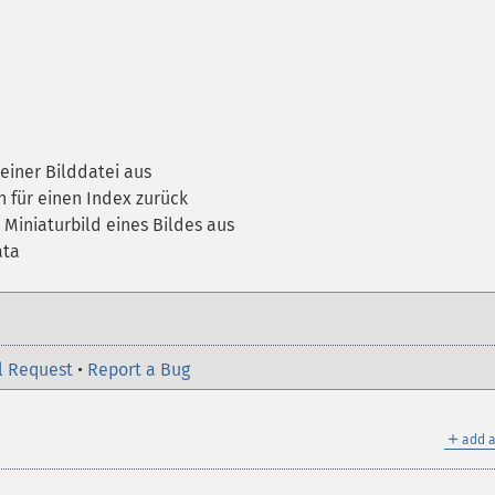
einer Bilddatei aus
für einen Index zurück
 Miniaturbild eines Bildes aus
ata
l Request
•
Report a Bug
＋
add a