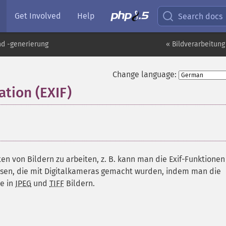
Get Involved
Help
Search docs
nd -generierung
« Bildverarbeitung
Change language:
tion (EXIF)
¶
en von Bildern zu arbeiten, z. B. kann man die Exif-Funktionen
esen, die mit Digitalkameras gemacht wurden, indem man die
se in
JPEG
und
TIFF
Bildern.