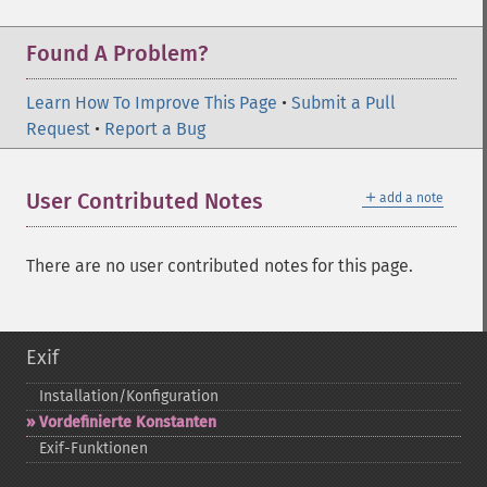
Found A Problem?
Learn How To Improve This Page
•
Submit a Pull
Request
•
Report a Bug
＋
User Contributed Notes
add a note
There are no user contributed notes for this page.
Exif
Installation/Konfiguration
Vordefinierte Konstanten
Exif-​Funktionen