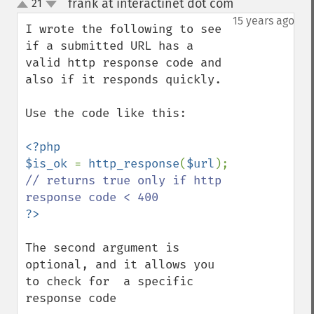
frank at interactinet dot com
21
¶
up
down
15 years ago
I wrote the following to see 
if a submitted URL has a 
valid http response code and 
also if it responds quickly. 

Use the code like this:

<?php

$is_ok 
= 
http_response
(
$url
); 
// returns true only if http 
The second argument is 
optional, and it allows you 
to check for  a specific 
response code
