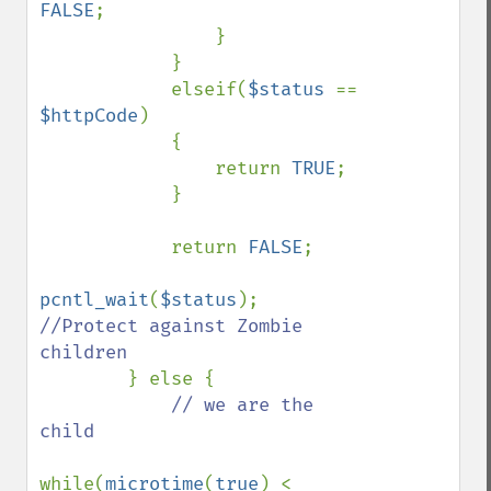
FALSE
;

                }

            }

            elseif(
$status 
== 
$httpCode
)

            {

                return 
TRUE
;

            }

            return 
FALSE
;

pcntl_wait
(
$status
); 
//Protect against Zombie 
children

} else {

// we are the 
child

while(
microtime
(
true
) < 