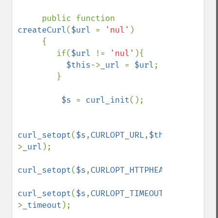
     public function 
createCurl
(
$url 
= 
'nul'
)

     {

        if(
$url 
!= 
'nul'
){

$this
->
_url 
= 
$url
;

        }

$s 
= 
curl_init
();

curl_setopt
(
$s
,
CURLOPT_URL
,
$this
-
>
_url
);

curl_setopt
(
$s
,
CURLOPT_HTTPHEADER
,array(
'
curl_setopt
(
$s
,
CURLOPT_TIMEOUT
,
$this
-
>
_timeout
);
