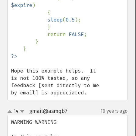
$expire
)

            {

sleep
(
0.5
);

            }

            return 
FALSE
;

        }

Hope this example helps.  It 
is not 100% tested, so any 
feedback [sent directly to me 
by email] is appreciated.
gmail@asmqb7
14
10 years ago
¶
up
down
WARNING WARNING
