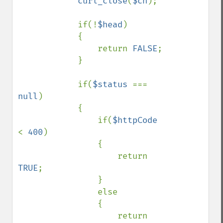
curl_close
(
$ch
);

            if(!
$head
)

            {

                return 
FALSE
;

            }

            if(
$status 
=== 
null
)

            {

                if(
$httpCode 
< 
400
)

                {

                    return 
TRUE
;

                }

                else

                {

                    return 