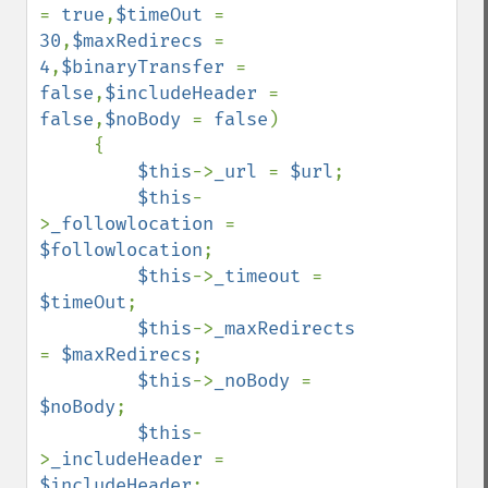
= 
true
,
$timeOut 
= 
30
,
$maxRedirecs 
= 
4
,
$binaryTransfer 
= 
false
,
$includeHeader 
= 
false
,
$noBody 
= 
false
)

     {

$this
->
_url 
= 
$url
;

$this
-
>
_followlocation 
= 
$followlocation
;

$this
->
_timeout 
= 
$timeOut
;

$this
->
_maxRedirects 
= 
$maxRedirecs
;

$this
->
_noBody 
= 
$noBody
;

$this
-
>
_includeHeader 
= 
$includeHeader
;
