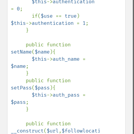
$this
->
authentication 
= 
0
;

       if(
$use 
== 
true
) 
$this
->
authentication 
= 
1
;

     }

     public function 
setName
(
$name
){

$this
->
auth_name 
= 
$name
;

     }

     public function 
setPass
(
$pass
){

$this
->
auth_pass 
= 
$pass
;

     }

     public function 
__construct
(
$url
,
$followlocation 