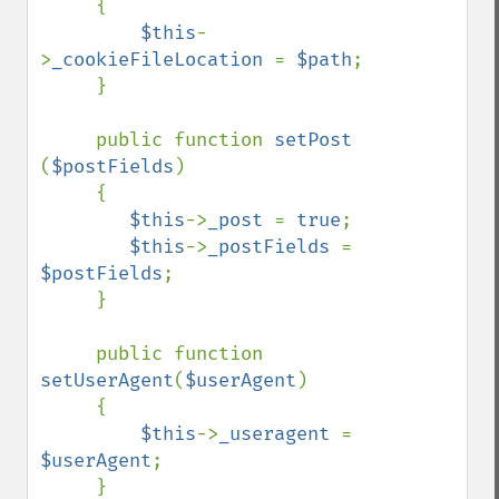
     {

$this
-
>
_cookieFileLocation 
= 
$path
;

     }

     public function 
setPost 
(
$postFields
)

     {

$this
->
_post 
= 
true
;

$this
->
_postFields 
= 
$postFields
;

     }

     public function 
setUserAgent
(
$userAgent
)

     {

$this
->
_useragent 
= 
$userAgent
;

     }
