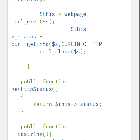
$this
->
_webpage 
= 
curl_exec
(
$s
);

$this
-
>
_status 
= 
curl_getinfo
(
$s
,
CURLINFO_HTTP_CODE
);

curl_close
(
$s
);

     }

   public function 
getHttpStatus
()

   {

       return 
$this
->
_status
;

   }

   public function 
__tostring
(){
