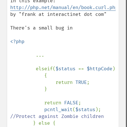
In this example: 
http://php.net/manual/en/book.curl.php#10
by "frank at interactinet dot com"

There's a small bug in

<?php

...

         elseif(
$status 
== 
$httpCode
) 

            { 

                return 
TRUE
; 

            } 

            return 
FALSE
; 

pcntl_wait
(
$status
); 
//Protect against Zombie children 

} else { 
