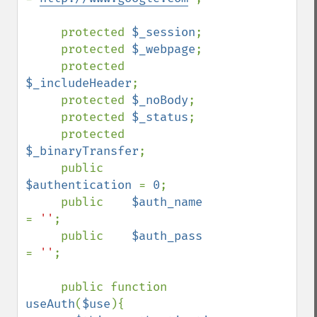
     protected 
$_session
;

     protected 
$_webpage
;

     protected 
$_includeHeader
;

     protected 
$_noBody
;

     protected 
$_status
;

     protected 
$_binaryTransfer
;

     public    
$authentication 
= 
0
;

     public    
$auth_name      
= 
''
;

     public    
$auth_pass      
= 
''
;

     public function 
useAuth
(
$use
){
