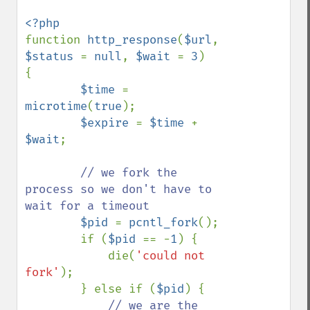
function 
http_response
(
$url
, 
$status 
= 
null
, 
$wait 
= 
3
)

{

$time 
= 
microtime
(
true
);

$expire 
= 
$time 
+ 
$wait
;

// we fork the 
process so we don't have to 
wait for a timeout

$pid 
= 
pcntl_fork
();

        if (
$pid 
== -
1
) {

            die(
'could not 
fork'
);

        } else if (
$pid
) {

// we are the 