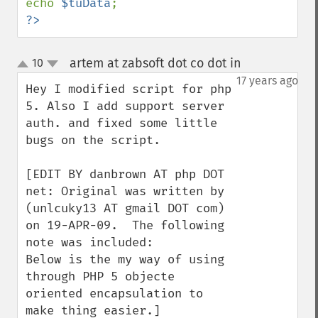
echo 
$tuData
?>
artem at zabsoft dot co dot in
10
¶
up
down
17 years ago
Hey I modified script for php 
5. Also I add support server 
auth. and fixed some little 
bugs on the script.

[EDIT BY danbrown AT php DOT 
net: Original was written by 
(unlcuky13 AT gmail DOT com) 
on 19-APR-09.  The following 
note was included:

Below is the my way of using 
through PHP 5 objecte 
oriented encapsulation to 
make thing easier.]
