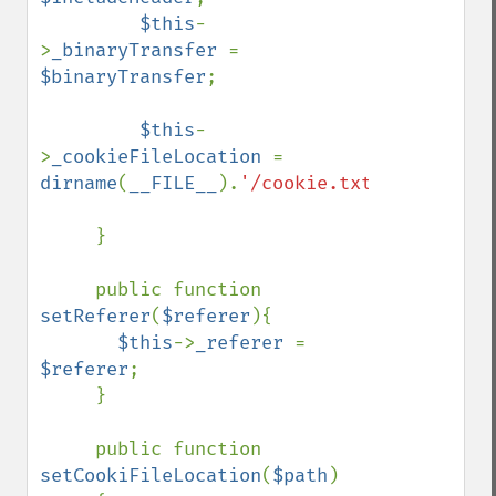
$this
-
>
_binaryTransfer 
= 
$binaryTransfer
;

$this
-
>
_cookieFileLocation 
= 
dirname
(
__FILE__
).
'/cookie.txt'
;

     }

     public function 
setReferer
(
$referer
){

$this
->
_referer 
= 
$referer
;

     }

     public function 
setCookiFileLocation
(
$path
)
