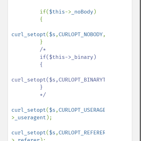
         if(
$this
->
_noBody
)

         {

curl_setopt
(
$s
,
CURLOPT_NOBODY
,
true
);

         }

/*

         if($this->_binary)

         {

curl_setopt($s,CURLOPT_BINARYTRANSFER,true
         }

         */

curl_setopt
(
$s
,
CURLOPT_USERAGENT
,
$this
-
>
_useragent
);

curl_setopt
(
$s
,
CURLOPT_REFERER
,
$this
-
>
_referer
);
