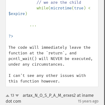
// we are the child 

while(
microtime
(
true
) < 
$expire
) 

         ...

The code will immediately leave the 
function at the `return`, and 
pcntl_wait() will NEVER be executed, 
under any circumstances.

I can't see any other issues with 
this function however.
artax_N_O_S_P_A_M_erxes2 at iname
13
up
down
dot com
15 years ago
¶