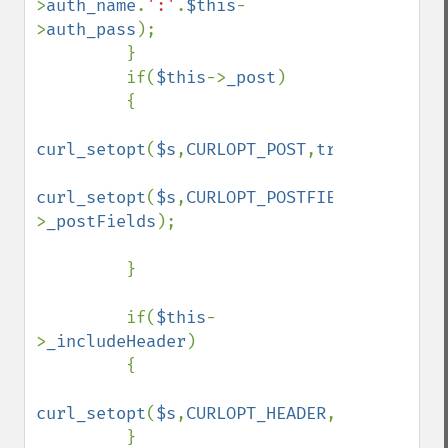
>
auth_name
.
':'
.
$this
-
>
auth_pass
);

         }

         if(
$this
->
_post
)

         {

curl_setopt
(
$s
,
CURLOPT_POST
,
true
);

curl_setopt
(
$s
,
CURLOPT_POSTFIELDS
,
$this
-
>
_postFields
);

         }

         if(
$this
-
>
_includeHeader
)

         {

curl_setopt
(
$s
,
CURLOPT_HEADER
,
true
);

         }
