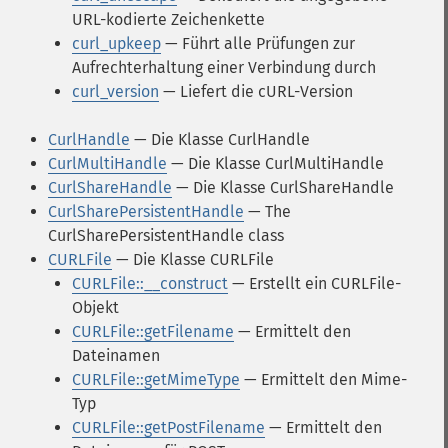
URL-kodierte Zeichenkette
curl_upkeep
— Führt alle Prüfungen zur
Aufrechterhaltung einer Verbindung durch
curl_version
— Liefert die cURL-Version
CurlHandle
— Die Klasse CurlHandle
CurlMultiHandle
— Die Klasse CurlMultiHandle
CurlShareHandle
— Die Klasse CurlShareHandle
CurlSharePersistentHandle
— The
CurlSharePersistentHandle class
CURLFile
— Die Klasse CURLFile
CURLFile::__construct
— Erstellt ein CURLFile-
Objekt
CURLFile::getFilename
— Ermittelt den
Dateinamen
CURLFile::getMimeType
— Ermittelt den Mime-
Typ
CURLFile::getPostFilename
— Ermittelt den