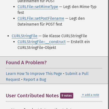
Dateinamen für POST
CURLFile::setMimeType
— Legt den Mime-Typ
fest
CURLFile::setPostFilename
— Legt den
Dateinamen für POST fest
CURLStringFile
— Die Klasse CURLStringFile
CURLStringFile::__construct
— Erstellt ein
CURLStringFile-Objekt
Found A Problem?
Learn How To Improve This Page
•
Submit a Pull
Request
•
Report a Bug
＋
User Contributed Notes
add a note
9 notes