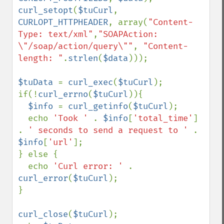
curl_setopt
(
$tuCurl
, 
CURLOPT_HTTPHEADER
, array(
"Content-
Type: text/xml"
,
"SOAPAction: 
\"/soap/action/query\""
, 
"Content-
length: "
.
strlen
(
$data
)));

$tuData 
= 
curl_exec
(
$tuCurl
);

if(!
curl_errno
(
$tuCurl
)){

$info 
= 
curl_getinfo
(
$tuCurl
);

  echo 
'Took ' 
. 
$info
[
'total_time'
] 
. 
' seconds to send a request to ' 
. 
$info
[
'url'
];

} else {

  echo 
'Curl error: ' 
. 
curl_error
(
$tuCurl
);

}

curl_close
(
$tuCurl
);
