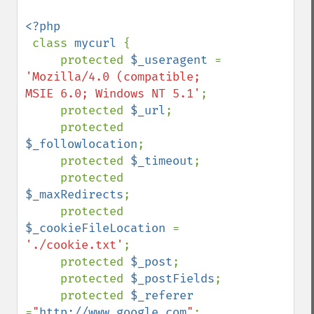
<?php

class 
mycurl 
{

     protected 
$_useragent 
= 
'Mozilla/4.0 (compatible; 
MSIE 6.0; Windows NT 5.1'
;

     protected 
$_url
;

     protected 
$_followlocation
;

     protected 
$_timeout
;

     protected 
$_maxRedirects
;

     protected 
$_cookieFileLocation 
= 
'./cookie.txt'
;

     protected 
$_post
;

     protected 
$_postFields
;

     protected 
$_referer 
=
"
http://www.google.com
"
;
