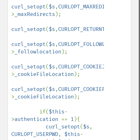
curl_setopt
(
$s
,
CURLOPT_MAXREDIRS
,
$this
-
>
_maxRedirects
);

curl_setopt
(
$s
,
CURLOPT_RETURNTRANSFER
,
tru
curl_setopt
(
$s
,
CURLOPT_FOLLOWLOCATION
,
$th
>
_followlocation
);

curl_setopt
(
$s
,
CURLOPT_COOKIEJAR
,
$this
-
>
_cookieFileLocation
);

curl_setopt
(
$s
,
CURLOPT_COOKIEFILE
,
$this
-
>
_cookieFileLocation
);

         if(
$this
-
>
authentication 
== 
1
){

curl_setopt
(
$s
, 
CURLOPT_USERPWD
, 
$this
-