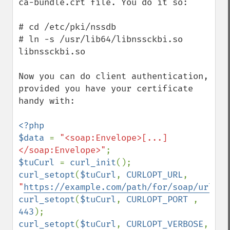
ca-bundle.crt file. You do it so:

# cd /etc/pki/nssdb

# ln -s /usr/lib64/libnssckbi.so 
libnssckbi.so

Now you can do client authentication, 
provided you have your certificate 
handy with:

<?php

$data 
= 
"<soap:Envelope>[...]
</soap:Envelope>"
$tuCurl 
= 
curl_init
curl_setopt
(
$tuCurl
, 
CURLOPT_URL
, 
"
https://example.com/path/for/soap/url/
"
curl_setopt
(
$tuCurl
, 
CURLOPT_PORT 
, 
443
curl_setopt
(
$tuCurl
, 
CURLOPT_VERBOSE
, 