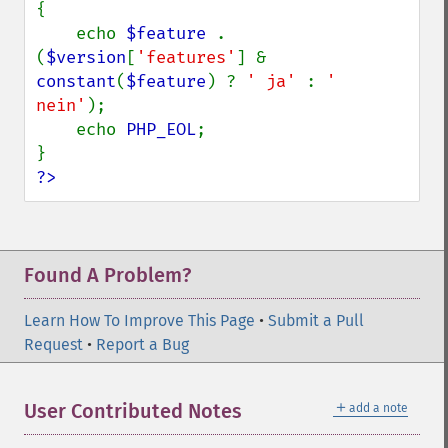
{

    echo 
$feature 
. 
(
$version
[
'features'
] & 
constant
(
$feature
) ? 
' ja' 
: 
' 
nein'
);

    echo 
PHP_EOL
;

?>
Found A Problem?
Learn How To Improve This Page
•
Submit a Pull
Request
•
Report a Bug
＋
User Contributed Notes
add a note