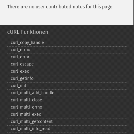
There are no user contributed notes for this page.
cURL Funktionen
curl_​copy_​handle
curl_​errno
curl_​error
curl_​escape
curl_​exec
curl_​getinfo
curl_​init
curl_​multi_​add_​handle
curl_​multi_​close
curl_​multi_​errno
curl_​multi_​exec
curl_​multi_​getcontent
curl_​multi_​info_​read