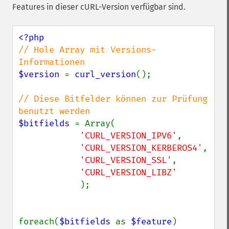
Features in dieser cURL-Version verfügbar sind.
// Hole Array mit Versions-
$version 
= 
curl_version
();

// Diese Bitfelder können zur Prüfung 
$bitfields 
= Array(

'CURL_VERSION_IPV6'
,

'CURL_VERSION_KERBEROS4'
,

'CURL_VERSION_SSL'
,

'CURL_VERSION_LIBZ'

);

foreach(
$bitfields 
as 
$feature
)
