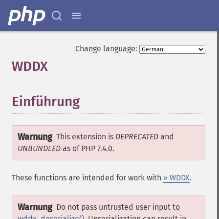
Change language:
WDDX
¶
Einführung
¶
Warnung
This extension is
DEPRECATED
and
UNBUNDLED
as of PHP 7.4.0.
These functions are intended for work with
» WDDX
.
Warnung
Do not pass untrusted user input to
wddx_deserialize()
. Unserialization can result in