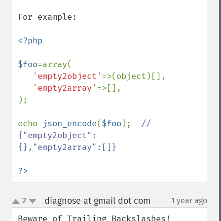
For example:

<?php

$foo
=array(

'empty2object'
=>(object)[],

'empty2array'
=>[],

);

echo 
json_encode
(
$foo
);  
// 
{"empty2object":
{},"empty2array":[]}

?>
diagnose at gmail dot com
2
1 year ago
¶
up
down
Beware of Trailing Backslashes!
