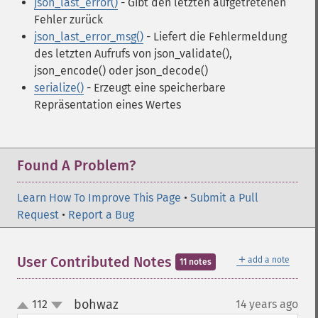
json_last_error()
- Gibt den letzten aufgetretenen
Fehler zurück
json_last_error_msg()
- Liefert die Fehlermeldung
des letzten Aufrufs von json_validate(),
json_encode() oder json_decode()
serialize()
- Erzeugt eine speicherbare
Repräsentation eines Wertes
Found A Problem?
Learn How To Improve This Page
•
Submit a Pull
Request
•
Report a Bug
＋
User Contributed Notes
add a note
11 notes
bohwaz
112
14 years ago
¶
up
down