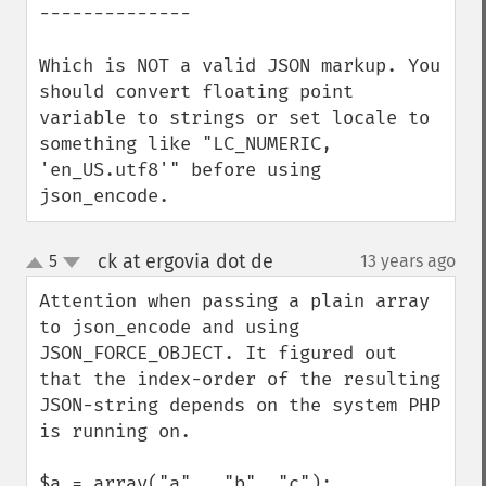
--------------

Which is NOT a valid JSON markup. You 
should convert floating point 
variable to strings or set locale to 
something like "LC_NUMERIC, 
'en_US.utf8'" before using 
json_encode.
ck at ergovia dot de
5
13 years ago
¶
up
down
Attention when passing a plain array 
to json_encode and using 
JSON_FORCE_OBJECT. It figured out 
that the index-order of the resulting 
JSON-string depends on the system PHP 
is running on.

$a = array("a" , "b", "c");
