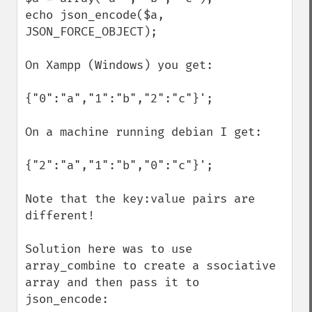
echo json_encode($a, 
JSON_FORCE_OBJECT);

On Xampp (Windows) you get:

{"0":"a","1":"b","2":"c"}';

On a machine running debian I get:

{"2":"a","1":"b","0":"c"}';

Note that the key:value pairs are 
different!

Solution here was to use 
array_combine to create a ssociative 
array and then pass it to 
json_encode:
