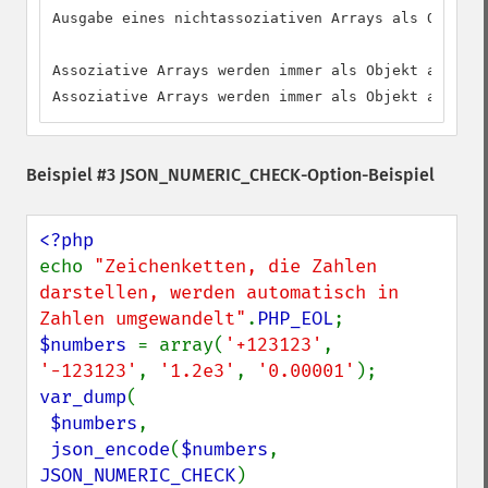
Ausgabe eines nichtassoziativen Arrays als Objekt:
Assoziative Arrays werden immer als Objekt ausgege
Assoziative Arrays werden immer als Objekt ausgege
Beispiel #3 JSON_NUMERIC_CHECK-Option-Beispiel
echo 
"Zeichenketten, die Zahlen 
darstellen, werden automatisch in 
Zahlen umgewandelt"
.
PHP_EOL
$numbers 
= array(
'+123123'
, 
'-123123'
, 
'1.2e3'
, 
'0.00001'
var_dump
(

$numbers
,

json_encode
(
$numbers
, 
JSON_NUMERIC_CHECK
)
