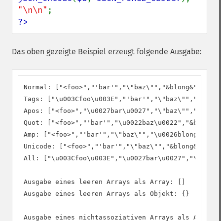
"\n\n"
?>
Das oben gezeigte Beispiel erzeugt folgende Ausgabe:
Normal: ["<foo>","'bar'","\"baz\"","&blong&","\u00
Tags: ["\u003Cfoo\u003E","'bar'","\"baz\"","&blong
Apos: ["<foo>","\u0027bar\u0027","\"baz\"","&blong
Quot: ["<foo>","'bar'","\u0022baz\u0022","&blong&"
Amp: ["<foo>","'bar'","\"baz\"","\u0026blong\u0026
Unicode: ["<foo>","'bar'","\"baz\"","&blong&","é"]

All: ["\u003Cfoo\u003E","\u0027bar\u0027","\u0022b
Ausgabe eines leeren Arrays als Array: []

Ausgabe eines leeren Arrays als Objekt: {}

Ausgabe eines nichtassoziativen Arrays als Array: 