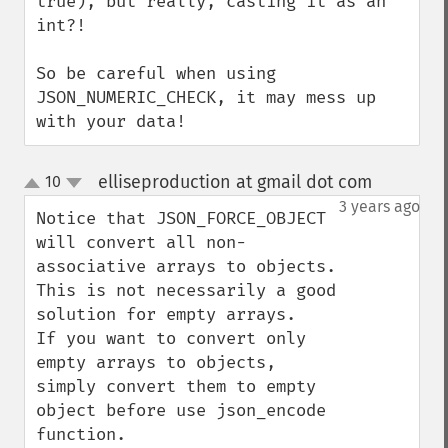
true), but really, casting it as an 
int?!

So be careful when using 
JSON_NUMERIC_CHECK, it may mess up 
with your data!
elliseproduction at gmail dot com
10
¶
up
down
3 years ago
Notice that JSON_FORCE_OBJECT 
will convert all non-
associative arrays to objects. 
This is not necessarily a good 
solution for empty arrays.

If you want to convert only 
empty arrays to objects, 
simply convert them to empty 
object before use json_encode 
function.
