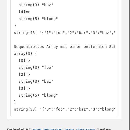
  string(3) "baz"

  [4]=>

  string(5) "blong"

}

string(43) "{"1":"foo","2":"bar","3":"baz","4":"bl
Sequentielles Array mit einem entfernten Schlüssel

array(3) {

  [0]=>

  string(3) "foo"

  [2]=>

  string(3) "baz"

  [3]=>

  string(5) "blong"

}

string(33) "{"0":"foo","2":"baz","3":"blong"}"