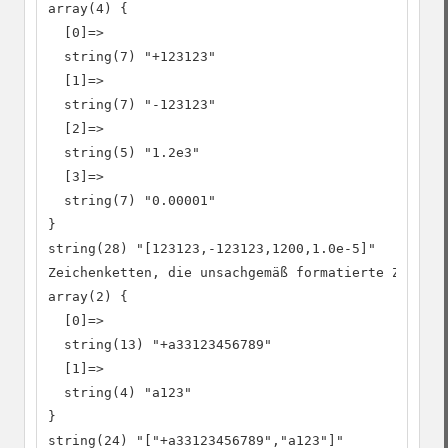
array(4) {

  [0]=>

  string(7) "+123123"

  [1]=>

  string(7) "-123123"

  [2]=>

  string(5) "1.2e3"

  [3]=>

  string(7) "0.00001"

}

string(28) "[123123,-123123,1200,1.0e-5]"

Zeichenketten, die unsachgemäß formatierte Zahlen 
array(2) {

  [0]=>

  string(13) "+a33123456789"

  [1]=>

  string(4) "a123"

}

string(24) "["+a33123456789","a123"]"