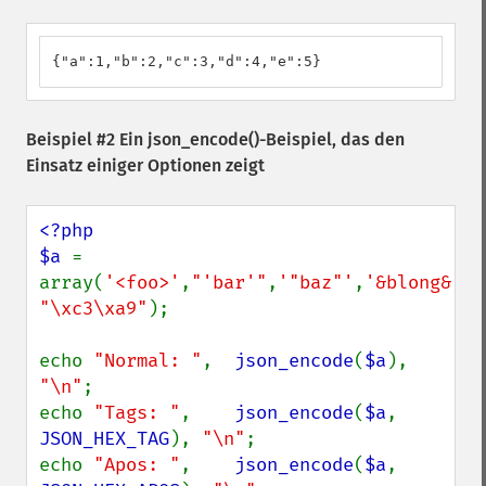
{"a":1,"b":2,"c":3,"d":4,"e":5}
Beispiel #2 Ein
json_encode()
-Beispiel, das den
Einsatz einiger Optionen zeigt
<?php

$a 
= 
array(
'<foo>'
,
"'bar'"
,
'"baz"'
,
'&blong&'
, 
"\xc3\xa9"
);

echo 
"Normal: "
,  
json_encode
(
$a
), 
"\n"
;

echo 
"Tags: "
,    
json_encode
(
$a
, 
JSON_HEX_TAG
), 
"\n"
;

echo 
"Apos: "
,    
json_encode
(
$a
, 