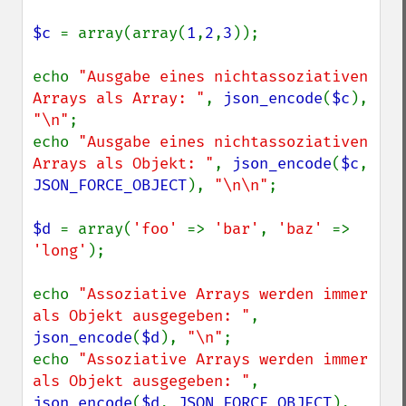
$c 
= array(array(
1
,
2
,
3
));

echo 
"Ausgabe eines nichtassoziativen 
Arrays als Array: "
, 
json_encode
(
$c
), 
"\n"
;

echo 
"Ausgabe eines nichtassoziativen 
Arrays als Objekt: "
, 
json_encode
(
$c
, 
JSON_FORCE_OBJECT
), 
"\n\n"
;

$d 
= array(
'foo' 
=> 
'bar'
, 
'baz' 
=> 
'long'
);

echo 
"Assoziative Arrays werden immer 
als Objekt ausgegeben: "
, 
json_encode
(
$d
), 
"\n"
;

echo 
"Assoziative Arrays werden immer 
als Objekt ausgegeben: "
, 
json_encode
(
$d
, 
JSON_FORCE_OBJECT
), 