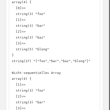
array(4) {

  [0]=>

  string(3) "foo"

  [1]=>

  string(3) "bar"

  [2]=>

  string(3) "baz"

  [3]=>

  string(5) "blong"

}

string(27) "["foo","bar","baz","blong"]"

Nicht-sequentielles Array

array(4) {

  [1]=>

  string(3) "foo"

  [2]=>

  string(3) "bar"

  [3]=>
