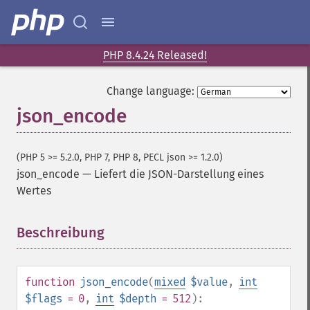
PHP 8.4.24 Released!
Change language:
json_encode
(PHP 5 >= 5.2.0, PHP 7, PHP 8, PECL json >= 1.2.0)
json_encode
—
Liefert die JSON-Darstellung eines
Wertes
Beschreibung
¶
function
json_encode
(
mixed
$value
,
int
$flags
= 0
,
int
$depth
= 512
):