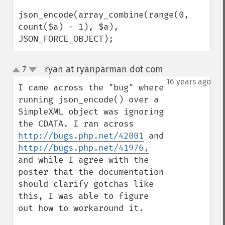
json_encode(array_combine(range(0, 
count($a) - 1), $a), 
JSON_FORCE_OBJECT);
ryan at ryanparman dot com
7
¶
up
down
16 years ago
I came across the "bug" where 
running json_encode() over a 
SimpleXML object was ignoring 
the CDATA. I ran across 
http://bugs.php.net/42001
 and 
http://bugs.php.net/41976,
and while I agree with the 
poster that the documentation 
should clarify gotchas like 
this, I was able to figure 
out how to workaround it.
