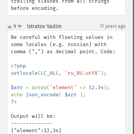
trailing slashes from all strings 
before encoding.
Istratov Vadim
9
17 years ago
¶
up
down
Be careful with floating values in 
some locales (e.g. russian) with 
comma (",") as decimal point. Code:

<?php

setlocale
(
LC_ALL
, 
'ru_RU.utf8'
);

$arr 
= array(
'element' 
=> 
12.34
);

echo 
json_encode
( 
$arr 
Output will be:

--------------

{"element":12,34}
