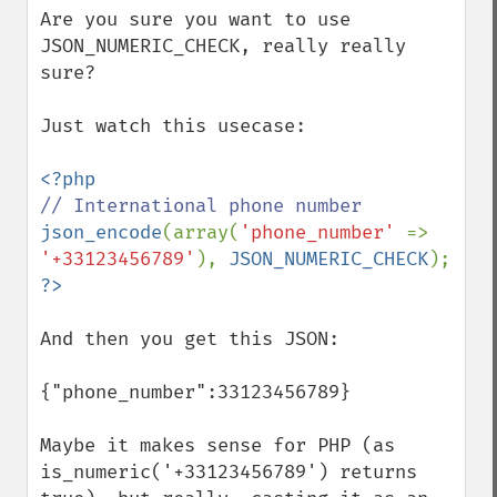
Are you sure you want to use 
JSON_NUMERIC_CHECK, really really 
sure?

Just watch this usecase:

json_encode
(array(
'phone_number' 
=> 
'+33123456789'
), 
JSON_NUMERIC_CHECK
And then you get this JSON:

{"phone_number":33123456789}

Maybe it makes sense for PHP (as 
is_numeric('+33123456789') returns 