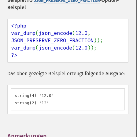
Beispiel #5
-Option-
JSON_PRESERVE_ZERO_FRACTION
Beispiel
<?php

var_dump
(
json_encode
(
12.0
, 
JSON_PRESERVE_ZERO_FRACTION
var_dump
(
json_encode
(
12.0
?>
Das oben gezeigte Beispiel erzeugt folgende Ausgabe:
string(4) "12.0"

string(2) "12"
Anmerkungen
¶