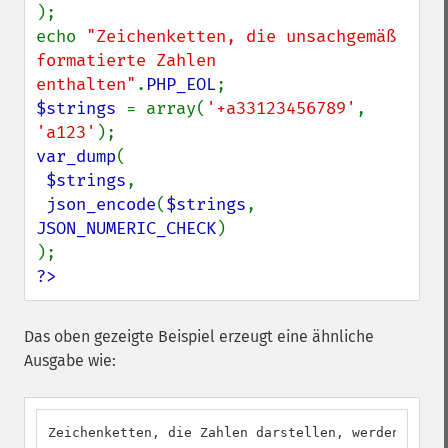
);

echo 
"Zeichenketten, die unsachgemäß 
formatierte Zahlen 
enthalten"
.
PHP_EOL
$strings 
= array(
'+a33123456789'
, 
'a123'
var_dump
(

$strings
,

json_encode
(
$strings
, 
JSON_NUMERIC_CHECK
)

?>
Das oben gezeigte Beispiel erzeugt eine ähnliche
Ausgabe wie:
Zeichenketten, die Zahlen darstellen, werden autom