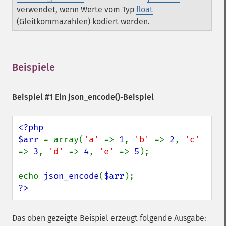
verwendet, wenn Werte vom Typ
float
(Gleitkommazahlen) kodiert werden.
Beispiele
¶
Beispiel #1 Ein
json_encode()
-Beispiel
<?php

$arr 
= array(
'a' 
=> 
1
, 
'b' 
=> 
2
, 
'c' 
=> 
3
, 
'd' 
=> 
4
, 
'e' 
=> 
5
);

echo 
json_encode
(
$arr
?>
Das oben gezeigte Beispiel erzeugt folgende Ausgabe: