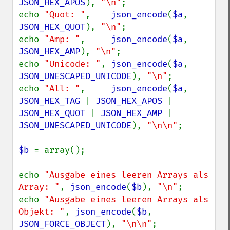
JSON_HEX_APOS
), 
"\n"
;

echo 
"Quot: "
,    
json_encode
(
$a
, 
JSON_HEX_QUOT
), 
"\n"
;

echo 
"Amp: "
,     
json_encode
(
$a
, 
JSON_HEX_AMP
), 
"\n"
;

echo 
"Unicode: "
, 
json_encode
(
$a
, 
JSON_UNESCAPED_UNICODE
), 
"\n"
;

echo 
"All: "
,     
json_encode
(
$a
, 
JSON_HEX_TAG 
| 
JSON_HEX_APOS 
| 
JSON_HEX_QUOT 
| 
JSON_HEX_AMP 
| 
JSON_UNESCAPED_UNICODE
), 
"\n\n"
;

$b 
= array();

echo 
"Ausgabe eines leeren Arrays als 
Array: "
, 
json_encode
(
$b
), 
"\n"
;

echo 
"Ausgabe eines leeren Arrays als 
Objekt: "
, 
json_encode
(
$b
, 
JSON_FORCE_OBJECT
), 
"\n\n"
;
