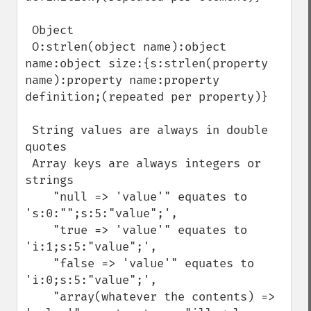
 Object

 O:strlen(object name):object 
name:object size:{s:strlen(property 
name):property name:property 
definition;(repeated per property)}

 String values are always in double 
quotes

 Array keys are always integers or 
strings

    "null => 'value'" equates to 
's:0:"";s:5:"value";',

    "true => 'value'" equates to 
'i:1;s:5:"value";',

    "false => 'value'" equates to 
'i:0;s:5:"value";',

    "array(whatever the contents) => 