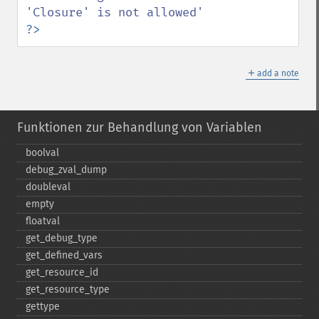
?>
＋
add a note
Funktionen zur Behandlung von Variablen
boolval
debug_​zval_​dump
doubleval
empty
floatval
get_​debug_​type
get_​defined_​vars
get_​resource_​id
get_​resource_​type
gettype