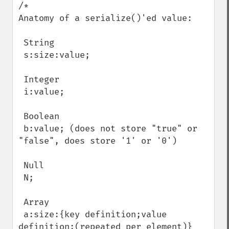
/*

Anatomy of a serialize()'ed value:

 String

 s:size:value;

 Integer

 i:value;

 Boolean

 b:value; (does not store "true" or 
"false", does store '1' or '0')

 Null

 N;

 Array

 a:size:{key definition;value 
definition;(repeated per element)}
