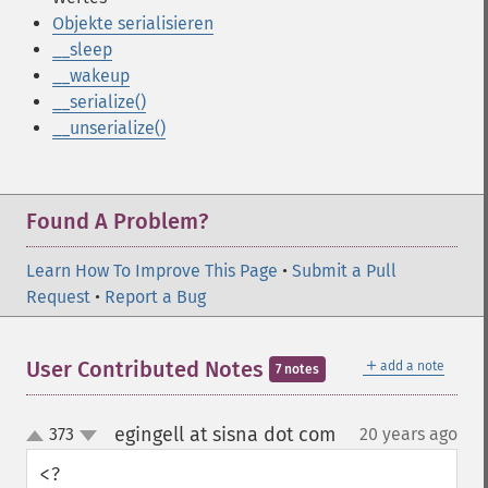
Objekte serialisieren
__sleep
__wakeup
__serialize()
__unserialize()
Found A Problem?
Learn How To Improve This Page
•
Submit a Pull
Request
•
Report a Bug
＋
User Contributed Notes
add a note
7 notes
egingell at sisna dot com
373
20 years ago
¶
up
down
<?
