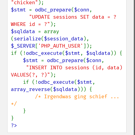
"chicken"
$stmt 
= 
odbc_prepare
(
$conn
,

"UPDATE sessions SET data = ? 
WHERE id = ?"
$sqldata 
= array 
(
serialize
(
$session_data
), 
$_SERVER
[
'PHP_AUTH_USER'
]);

if (!
odbc_execute
(
$stmt
, 
$sqldata
)) {

$stmt 
= 
odbc_prepare
(
$conn
,

"INSERT INTO sessions (id, data) 
VALUES(?, ?)"
);

    if (!
odbc_execute
(
$stmt
, 
array_reverse
(
$sqldata
))) {

/* Irgendwas ging schief ... 
*/

}

?>