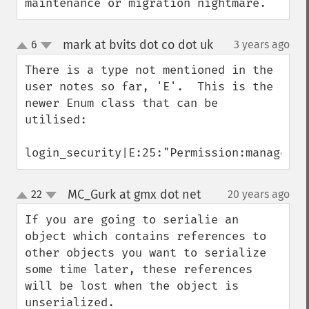
maintenance or migration nightmare.
mark at bvits dot co dot uk
6
3 years ago
¶
up
down
There is a type not mentioned in the 
user notes so far, 'E'.  This is the 
newer Enum class that can be 
utilised:

login_security|E:25:"Permission:manageCli
MC_Gurk at gmx dot net
22
20 years ago
¶
up
down
If you are going to serialie an 
object which contains references to 
other objects you want to serialize 
some time later, these references 
will be lost when the object is 
unserialized.
