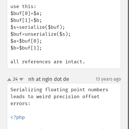
use this:

$buf[0]=$a;

$buf[1]=$b;

$s=serialize($buf);

$buf=unserialize($s);

$a=$buf[0];

$b=$buf[1];

all references are intact.
nh at ngin dot de
24
13 years ago
¶
up
down
Serializing floating point numbers 
leads to weird precision offset 
errors:

<?php
