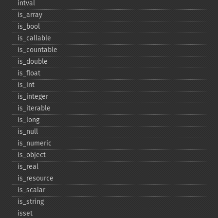
intval
is_​array
is_​bool
is_​callable
is_​countable
is_​double
is_​float
is_​int
is_​integer
is_​iterable
is_​long
is_​null
is_​numeric
is_​object
is_​real
is_​resource
is_​scalar
is_​string
isset