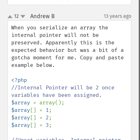
Andrew B
12
13 years ago
¶
up
down
When you serialize an array the 
internal pointer will not be 
preserved. Apparently this is the 
expected behavior but was a bit of a 
gotcha moment for me. Copy and paste 
example below.

//Internal Pointer will be 2 once 
$array 
$array
[] = 
1
$array
[] = 
2
$array
[] = 
3
;
