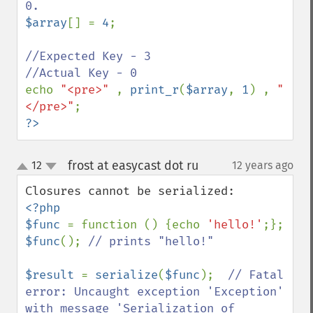
$array
[] = 
4
;

//Expected Key - 3

echo 
"<pre>" 
, 
print_r
(
$array
, 
1
) , 
"
</pre>"
?>
frost at easycast dot ru
12
12 years ago
¶
up
down
<?php

$func 
= function () {echo 
'hello!'
$func
(); 
// prints "hello!"

$result 
= 
serialize
(
$func
);  
// Fatal 
error: Uncaught exception 'Exception' 
with message 'Serialization of 