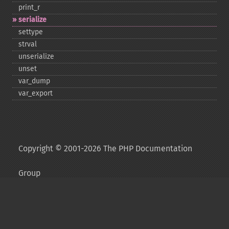
print_​r
serialize
settype
strval
unserialize
unset
var_​dump
var_​export
Copyright © 2001-2026 The PHP Documentation
Group
My PHP.net
Contact
Other PHP.net sites
Privacy policy