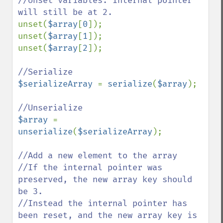
//Unset variables. Internal pointer 
unset(
$array
[
0
]);

unset(
$array
[
1
]);

unset(
$array
[
2
]);

$serializeArray 
= 
serialize
(
$array
);

$array 
= 
unserialize
(
$serializeArray
);

//Add a new element to the array

//If the internal pointer was 
preserved, the new array key should 
be 3.

//Instead the internal pointer has 
been reset, and the new array key is 