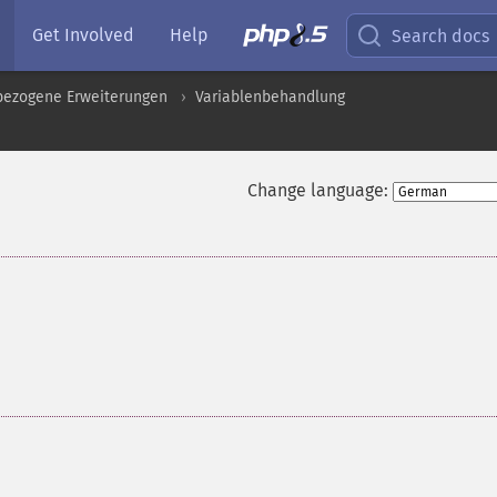
Get Involved
Help
Search docs
pbezogene Erweiterungen
Variablenbehandlung
Change language: