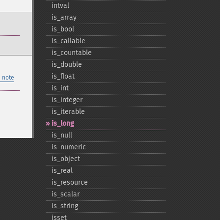
intval
is_​array
is_​bool
is_​callable
is_​countable
is_​double
is_​float
 note
is_​int
is_​integer
is_​iterable
is_​long
is_​null
is_​numeric
is_​object
is_​real
is_​resource
is_​scalar
is_​string
isset