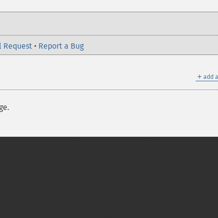
l Request
•
Report a Bug
＋
add a
ge.