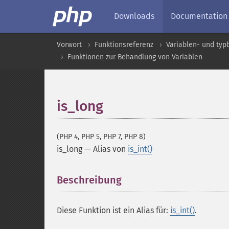
Downloads
Documentation
Vorwort
Funktionsreferenz
Variablen- und ty
Funktionen zur Behandlung von Variablen
is_long
(PHP 4, PHP 5, PHP 7, PHP 8)
is_long
—
Alias von
is_int()
Beschreibung
¶
Diese Funktion ist ein Alias für:
is_int()
.