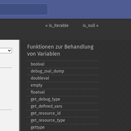
« is_iterable
is_null »
Funktionen zur Behandlung
von Variablen
boolval
debug_​zval_​dump
doubleval
empty
floatval
get_​debug_​type
get_​defined_​vars
get_​resource_​id
get_​resource_​type
gettype