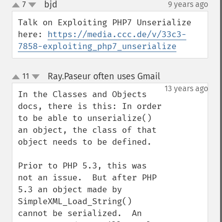
bjd
7
9 years ago
¶
up
down
Talk on Exploiting PHP7 Unserialize 
here: 
https://media.ccc.de/v/33c3-
7858-exploiting_php7_unserialize
Ray.Paseur often uses Gmail
11
¶
up
down
13 years ago
In the Classes and Objects 
docs, there is this: In order 
to be able to unserialize() 
an object, the class of that 
object needs to be defined.

Prior to PHP 5.3, this was 
not an issue.  But after PHP 
5.3 an object made by 
SimpleXML_Load_String() 
cannot be serialized.  An 