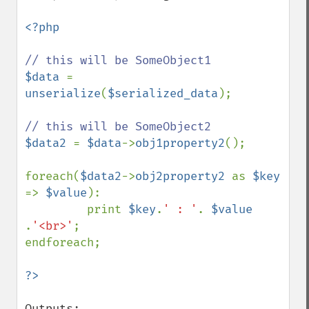
<?php

$data 
= 
unserialize
(
$serialized_data
);

$data2 
= 
$data
->
obj1property2
();

foreach(
$data2
->
obj2property2 
as 
$key 
=> 
$value
):

         print 
$key
.
' : '
. 
$value 
.
'<br>'
; 

endforeach;

Outputs:
