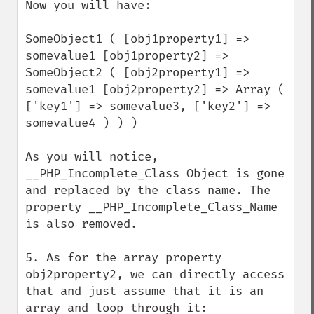
Now you will have:

SomeObject1 ( [obj1property1] => 
somevalue1 [obj1property2] => 
SomeObject2 ( [obj2property1] => 
somevalue1 [obj2property2] => Array ( 
['key1'] => somevalue3, ['key2'] => 
somevalue4 ) ) )

As you will notice, 
__PHP_Incomplete_Class Object is gone 
and replaced by the class name. The 
property __PHP_Incomplete_Class_Name 
is also removed.

5. As for the array property 
obj2property2, we can directly access 
that and just assume that it is an 
array and loop through it:
