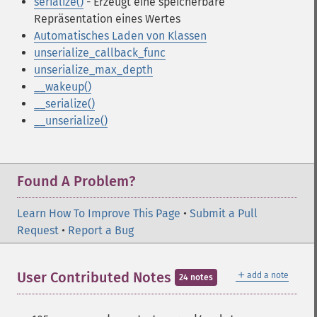
serialize()
- Erzeugt eine speicherbare
Repräsentation eines Wertes
Automatisches Laden von Klassen
unserialize_callback_func
unserialize_max_depth
__wakeup()
__serialize()
__unserialize()
Found A Problem?
Learn How To Improve This Page
•
Submit a Pull
Request
•
Report a Bug
＋
User Contributed Notes
add a note
24 notes