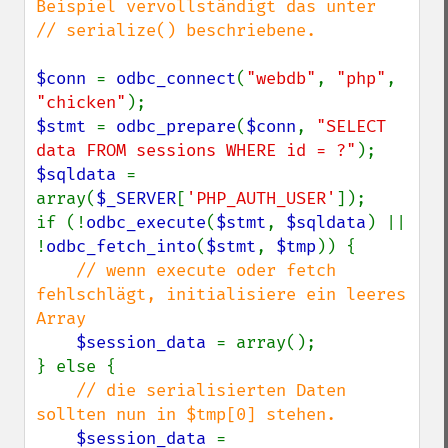
Beispiel vervollständigt das unter

// serialize() beschriebene.

$conn 
= 
odbc_connect
(
"webdb"
, 
"php"
, 
"chicken"
$stmt 
= 
odbc_prepare
(
$conn
, 
"SELECT 
data FROM sessions WHERE id = ?"
$sqldata 
= 
array(
$_SERVER
[
'PHP_AUTH_USER'
]);

if (!
odbc_execute
(
$stmt
, 
$sqldata
) || 
!
odbc_fetch_into
(
$stmt
, 
$tmp
)) {

// wenn execute oder fetch 
fehlschlägt, initialisiere ein leeres 
Array

$session_data 
= array();

} else {

// die serialisierten Daten 
sollten nun in $tmp[0] stehen.

$session_data 
= 