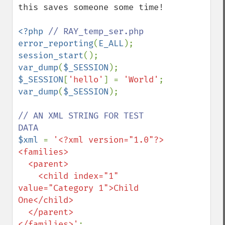
this saves someone some time!

<?php 
error_reporting
(
E_ALL
session_start
var_dump
(
$_SESSION
$_SESSION
[
'hello'
] = 
'World'
var_dump
(
$_SESSION
);

// AN XML STRING FOR TEST 
$xml 
= 
'<?xml version="1.0"?>

<families>

  <parent>

    <child index="1" 
value="Category 1">Child 
One</child>

  </parent>

</families>'
;
