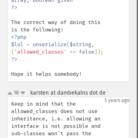
The correct way of doing this 
<?php

$lol 
= 
unserialize
(
$string
, 
[
'allowed_classes' 
=> 
false
Hope it helps somebody!
karsten at dambekalns dot de
10
¶
up
down
5 years ago
Keep in mind that the 
allowed_classes does not use 
inheritance, i.e. allowing an 
interface is not possible and 
sub-classes won't pass the 