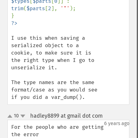
$types
[
$parts
[
0
]] : 
trim
(
$parts
[
2
], 
'"'
); 

I use this when saving a 
serialized object to a 
cookie, to make sure it is 
the right type when I go to 
unserialize it.

The type names are the same 
format/case as you would see 
if you did a var_dump().
hadley8899 at gmail dot com
10
¶
up
down
6 years ago
For the people who are getting 
the error 
