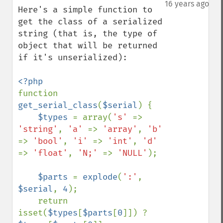
down
16 years ago
Here's a simple function to 
get the class of a serialized 
string (that is, the type of 
object that will be returned 
if it's unserialized):

function 
get_serial_class
(
$serial
) {

$types 
= array(
's' 
=> 
'string'
, 
'a' 
=> 
'array'
, 
'b' 
=> 
'bool'
, 
'i' 
=> 
'int'
, 
'd' 
=> 
'float'
, 
'N;' 
=> 
'NULL'
);

$parts 
= 
explode
(
':'
, 
$serial
, 
4
);

    return 
isset(
$types
[
$parts
[
0
]]) ? 