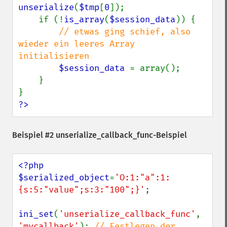
unserialize
(
$tmp
[
0
]);

    if (!
is_array
(
$session_data
)) {

// etwas ging schief, also 
wieder ein leeres Array 
initialisieren

$session_data 
= array();

    }

?>
Beispiel #2 unserialize_callback_func-Beispiel
<?php

$serialized_object
=
'O:1:"a":1:
{s:5:"value";s:3:"100";}'
;

ini_set
(
'unserialize_callback_func'
, 
'mycallback'
); 
// Festlegen der 