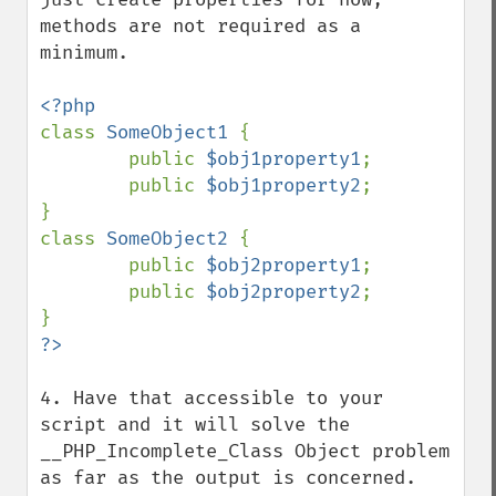
methods are not required as a 
minimum.

class 
SomeObject1 
{

        public 
$obj1property1
;

        public 
$obj1property2
;

}

class 
SomeObject2 
{

        public 
$obj2property1
;

        public 
$obj2property2
;

4. Have that accessible to your 
script and it will solve the 
__PHP_Incomplete_Class Object problem 
as far as the output is concerned. 