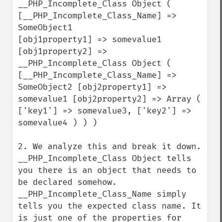
__PHP_Incomplete_Class Object (

[__PHP_Incomplete_Class_Name] => 
SomeObject1

[obj1property1] => somevalue1 
[obj1property2] => 
__PHP_Incomplete_Class Object ( 
[__PHP_Incomplete_Class_Name] => 
SomeObject2 [obj2property1] => 
somevalue1 [obj2property2] => Array (

['key1'] => somevalue3, ['key2'] => 
somevalue4 ) ) )

2. We analyze this and break it down. 

__PHP_Incomplete_Class Object tells 
you there is an object that needs to 
be declared somehow. 

__PHP_Incomplete_Class_Name simply 
tells you the expected class name. It 
is just one of the properties for 