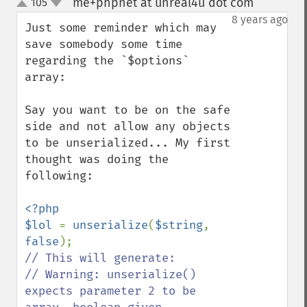
me+phpnet at unreal4u dot com
105
¶
up
down
8 years ago
Just some reminder which may 
save somebody some time 
regarding the `$options` 
array: 

Say you want to be on the safe 
side and not allow any objects 
to be unserialized... My first 
thought was doing the 
following:

<?php

$lol 
= 
unserialize
(
$string
, 
false
// This will generate:

// Warning: unserialize() 
expects parameter 2 to be 