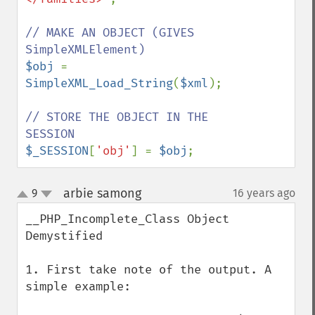
// MAKE AN OBJECT (GIVES 
$obj 
= 
SimpleXML_Load_String
(
$xml
);

// STORE THE OBJECT IN THE 
$_SESSION
[
'obj'
] = 
$obj
;
arbie samong
9
16 years ago
¶
up
down
__PHP_Incomplete_Class Object 
Demystified

1. First take note of the output. A 
simple example:
