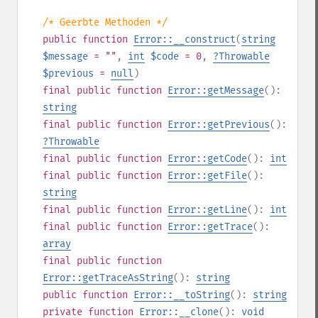
/* Geerbte Methoden */
public
function
Error::__construct
(
string
$message
= ""
,
int
$code
= 0
,
?
Throwable
$previous
=
null
)
final
public
function
Error::getMessage
():
string
final
public
function
Error::getPrevious
():
?
Throwable
final
public
function
Error::getCode
():
int
final
public
function
Error::getFile
():
string
final
public
function
Error::getLine
():
int
final
public
function
Error::getTrace
():
array
final
public
function
Error::getTraceAsString
():
string
public
function
Error::__toString
():
string
private
function
Error::__clone
():
void