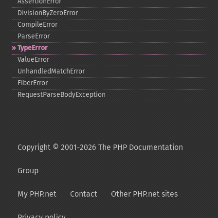
AssertionError
DivisionByZeroError
CompileError
ParseError
TypeError
ValueError
UnhandledMatchError
FiberError
RequestParseBodyException
Copyright © 2001-2026 The PHP Documentation
Group
My PHP.net
Contact
Other PHP.net sites
Privacy policy