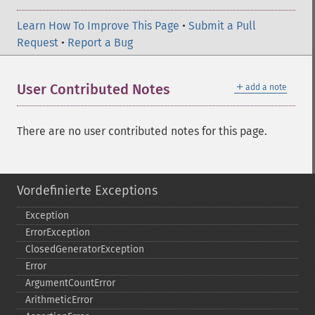
Learn How To Improve This Page
•
Submit a Pull
Request
•
Report a Bug
＋
User Contributed Notes
add a note
There are no user contributed notes for this page.
Vordefinierte Exceptions
Exception
ErrorException
ClosedGeneratorException
Error
ArgumentCountError
ArithmeticError