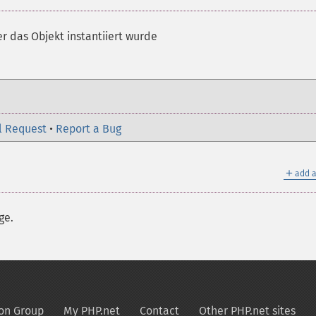
der das Objekt instantiiert wurde
l Request
•
Report a Bug
＋
add a
ge.
on Group
My PHP.net
Contact
Other PHP.net sites