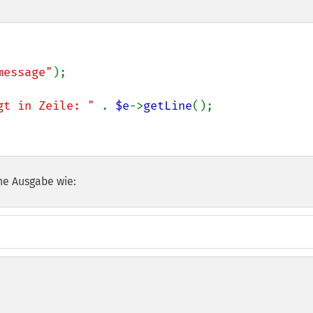
message"
);

gt in Zeile: " 
. 
$e
->
getLine
();

he Ausgabe wie: