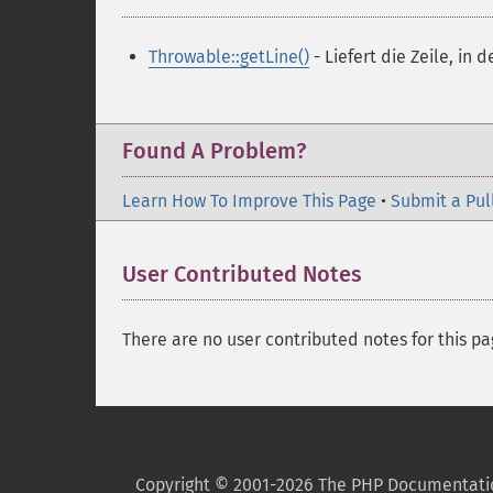
Throwable::getLine()
- Liefert die Zeile, in 
Found A Problem?
Learn How To Improve This Page
•
Submit a Pul
User Contributed Notes
There are no user contributed notes for this pa
Copyright © 2001-2026 The PHP Documentati