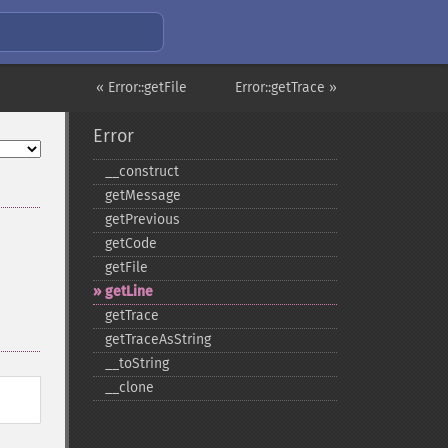
« Error::getFile
Error::getTrace »
Error
_​_​construct
getMessage
getPrevious
getCode
getFile
getLine
getTrace
getTraceAsString
_​_​toString
_​_​clone