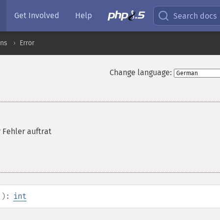
Get Involved
Help
Search docs
ons
Error
Change language:
r Fehler auftrat
():
int