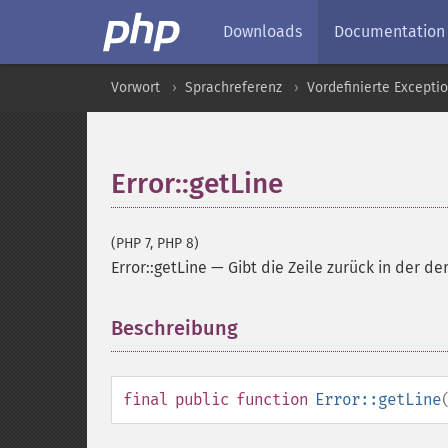
Downloads
Documentation
Vorwort
Sprachreferenz
Vordefinierte Excepti
Error::getLine
(PHP 7, PHP 8)
Error::getLine
—
Gibt die Zeile zurück in der de
Beschreibung
¶
final
public
function
Error::getLine