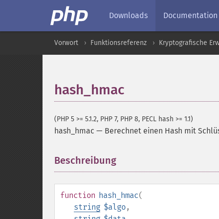
Downloads
Documentation
Vorwort
Funktionsreferenz
Kryptografische Er
hash_hmac
(PHP 5 >= 5.1.2, PHP 7, PHP 8, PECL hash >= 1.1)
hash_hmac
—
Berechnet einen Hash mit Schl
Beschreibung
¶
function
hash_hmac
(
string
$algo
,
string
$data
,