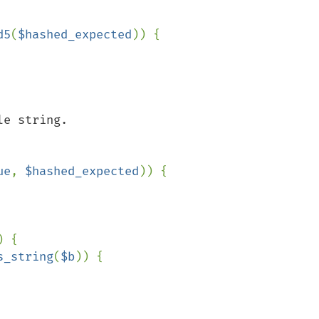
d5
(
$hashed_expected
)) {

e string.

ue
, 
$hashed_expected
)) {

) {

s_string
(
$b
)) {
