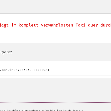
jagt im komplett verwahrlosten Taxi quer durch
usgabe:
78842b4347e46b5028da8b021