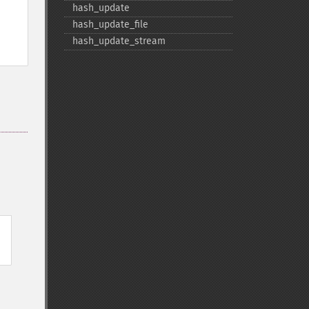
hash_​update
hash_​update_​file
hash_​update_​stream