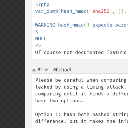
<?php

var_dump
(
hash_hmac
(
'sha256'
, [],
WARNING hash_hmac
() 
expects para
3

NULL

Of course not documented feature
Michael
84
¶
up
down
Please be careful when comparing
leaked by using a timing attack.
comparing until it finds a diffe
have two options.

Option 1: hash both hashed strin
difference, but it makes the info