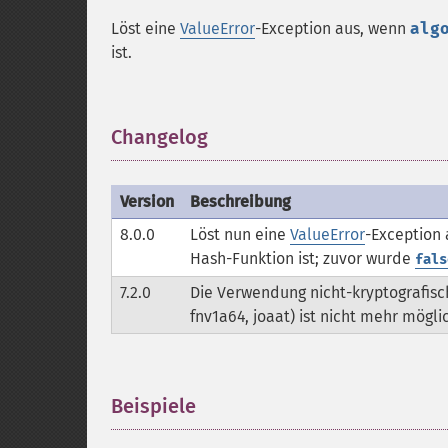
Löst eine
ValueError
-Exception aus, wenn
alg
ist.
Changelog
¶
Version
Beschreibung
8.0.0
Löst nun eine
ValueError
-Exception
Hash-Funktion ist; zuvor wurde
fals
7.2.0
Die Verwendung nicht-kryptografisch
fnv1a64, joaat) ist nicht mehr mögli
Beispiele
¶