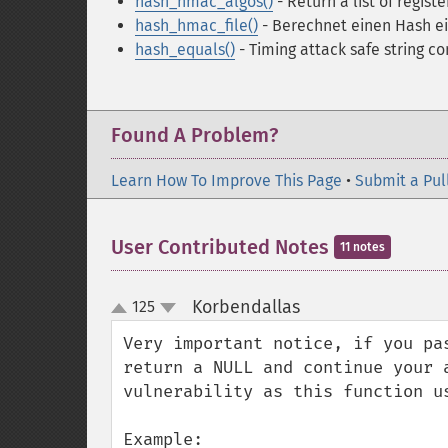
hash_hmac_algos()
- Return a list of regis
hash_hmac_file()
- Berechnet einen Hash e
hash_equals()
- Timing attack safe string c
Found A Problem?
Learn How To Improve This Page
•
Submit a Pul
User Contributed Notes
11 notes
Korbendallas
125
¶
up
down
Very important notice, if you pa
return a NULL and continue your 
vulnerability as this function u