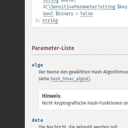
#[
\SensitiveParameter
]
string
$key
bool
$binary
=
false
):
string
Parameter-Liste
¶
algo
Der Name des gewählten Hash-Algorithmus 
siehe
hash_hmac_algos()
.
Hinweis
:
Nicht-kryptografische Hash-Funktionen sin
data
Die Nachricht, die gehasht werden soll.