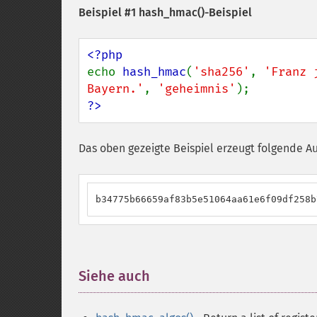
Beispiel #1
hash_hmac()
-Beispiel
echo 
hash_hmac
(
'sha256'
, 
'Franz 
Bayern.'
, 
'geheimnis'
?>
Das oben gezeigte Beispiel erzeugt folgende A
b34775b66659af83b5e51064aa61e6f09df258b
Siehe auch
¶