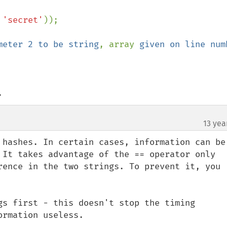
 
'secret'
));

meter 2 to be string
, array 
given on line numb
.
13 yea
 hashes. In certain cases, information can be 
 It takes advantage of the == operator only 
rence in the two strings. To prevent it, you 
gs first - this doesn't stop the timing 
rmation useless.
