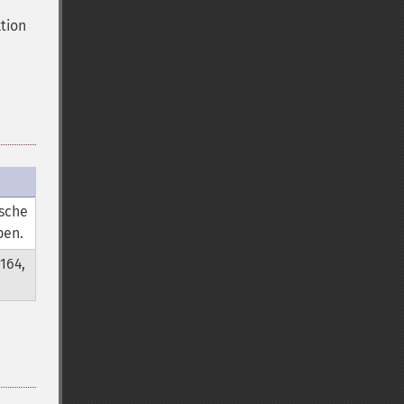
tion
ische
ben.
164,