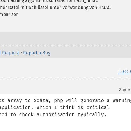
tered hashing algorithms suitable for hash_hmac
iner Datei mit Schlüssel unter Verwendung von HMAC
omparison
l Request
•
Report a Bug
＋
add a
8 yea
ss array to $data, php will generate a Warning
application. Which I think is critical 
sed to check authorisation typically.
