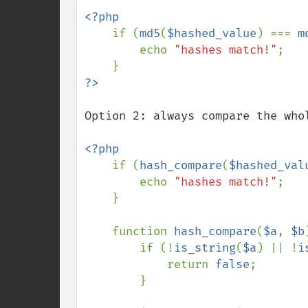
<?php

if (
md5
(
$hashed_value
) === 
m
        echo 
"hashes match!"
;

Option 2: always compare the whol
<?php

if (
hash_compare
(
$hashed_val
        echo 
"hashes match!"
;

    }

    function 
hash_compare
(
$a
, 
$b
        if (!
is_string
(
$a
) || !
i
            return 
false
;

        }
