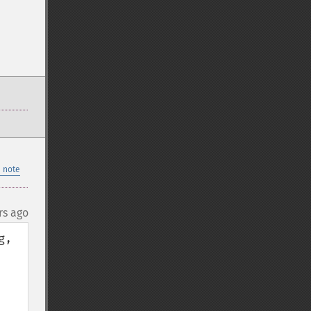
 note
rs ago
, 