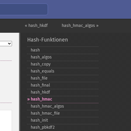
« hash_hkdf
hash_hmac_algos »
Hash-Funktionen
hash
hash_​algos
hash_​copy
hash_​equals
hash_​file
hash_​final
hash_​hkdf
hash_​hmac
hash_​hmac_​algos
hash_​hmac_​file
hash_​init
hash_​pbkdf2