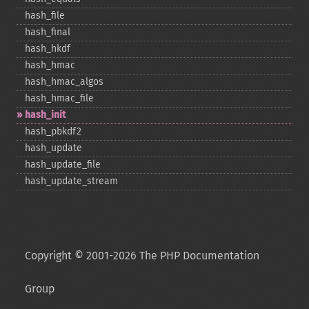
hash_​file
hash_​final
hash_​hkdf
hash_​hmac
hash_​hmac_​algos
hash_​hmac_​file
hash_​init
hash_​pbkdf2
hash_​update
hash_​update_​file
hash_​update_​stream
Copyright © 2001-2026 The PHP Documentation
Group