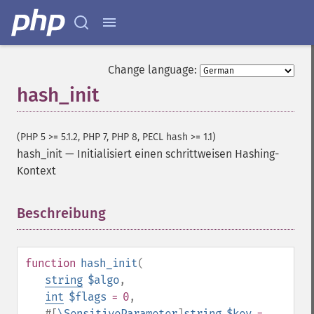
Change language:
hash_init
(PHP 5 >= 5.1.2, PHP 7, PHP 8, PECL hash >= 1.1)
hash_init
—
Initialisiert einen schrittweisen Hashing-
Kontext
Beschreibung
¶
function
hash_init
(
string
$algo
,
int
$flags
= 0
,
#[
\SensitiveParameter
]
string
$key
=