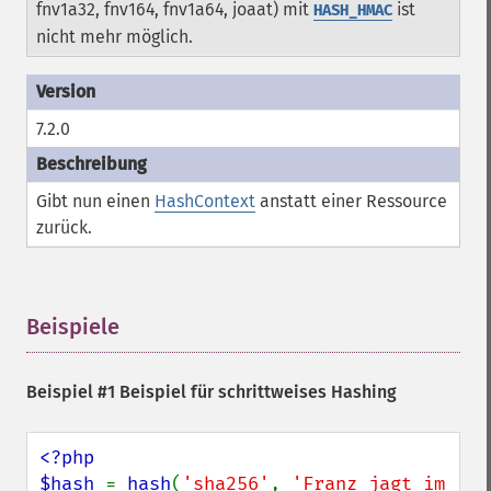
fnv1a32, fnv164, fnv1a64, joaat) mit
ist
HASH_HMAC
nicht mehr möglich.
7.2.0
Gibt nun einen
HashContext
anstatt einer Ressource
zurück.
Beispiele
¶
Beispiel #1 Beispiel für schrittweises Hashing
<?php

$hash 
= 
hash
(
'sha256'
, 
'Franz jagt im 