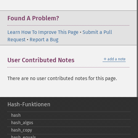
Found A Problem?
Learn How To Improve This Page
•
Submit a Pull
Request
•
Report a Bug
＋
User Contributed Notes
add a note
There are no user contributed notes for this page.
Hash-Funktionen
hash
hash_​algos
hash_​copy
hash_​equals