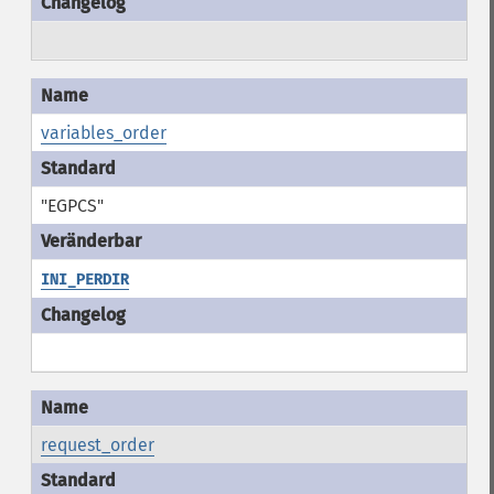
variables_order
"EGPCS"
INI_PERDIR
request_order