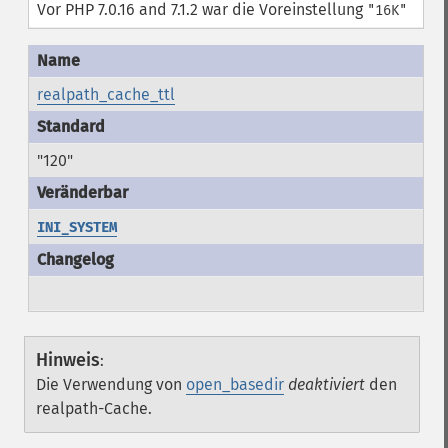
Vor PHP 7.0.16 and 7.1.2 war die Voreinstellung
"16K"
realpath_cache_ttl
"120"
INI_SYSTEM
Hinweis
:
Die Verwendung von
open_basedir
deaktiviert
den
realpath-Cache.