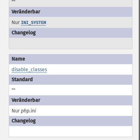
""
Nur
INI_SYSTEM
disable_classes
""
Nur
php.ini