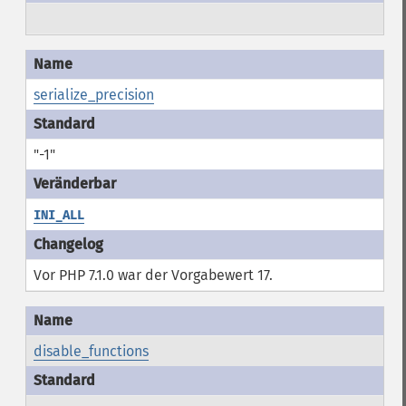
serialize_precision
"-1"
INI_ALL
Vor PHP 7.1.0 war der Vorgabewert 17.
disable_functions