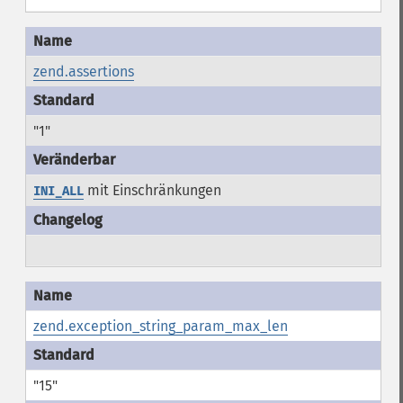
zend.assertions
"1"
mit Einschränkungen
INI_ALL
zend.exception_string_param_max_len
"15"