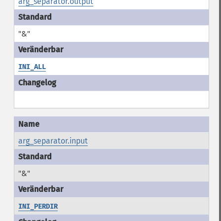
arg_separator.output
"&"
INI_ALL
arg_separator.input
"&"
INI_PERDIR