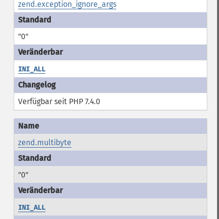
zend.exception_ignore_args
"0"
INI_ALL
Verfügbar seit PHP 7.4.0
zend.multibyte
"0"
INI_ALL