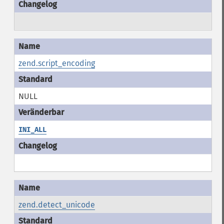
zend.script_encoding
NULL
INI_ALL
zend.detect_unicode