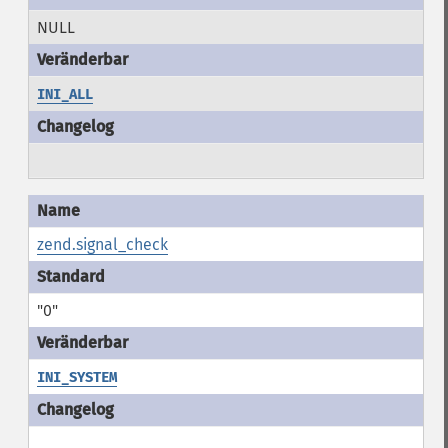
NULL
INI_ALL
zend.signal_check
"0"
INI_SYSTEM