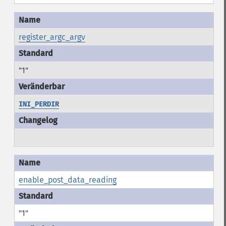
register_argc_argv
"1"
INI_PERDIR
enable_post_data_reading
"1"