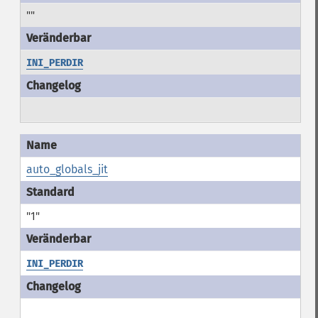
""
INI_PERDIR
auto_globals_jit
"1"
INI_PERDIR