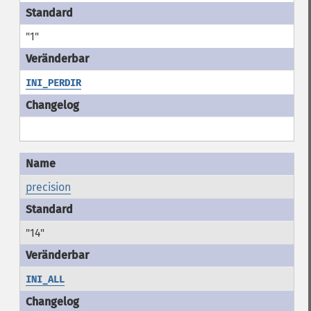
"1"
INI_PERDIR
precision
"14"
INI_ALL