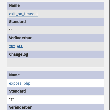
exit_on_timeout
""
INI_ALL
expose_php
"1"