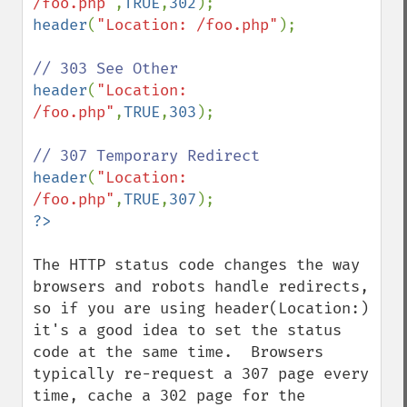
/foo.php"
,
TRUE
,
302
header
(
"Location: /foo.php"
);

header
(
"Location: 
/foo.php"
,
TRUE
,
303
);

header
(
"Location: 
/foo.php"
,
TRUE
,
307
The HTTP status code changes the way 
browsers and robots handle redirects, 
so if you are using header(Location:) 
it's a good idea to set the status 
code at the same time.  Browsers 
typically re-request a 307 page every 
time, cache a 302 page for the 