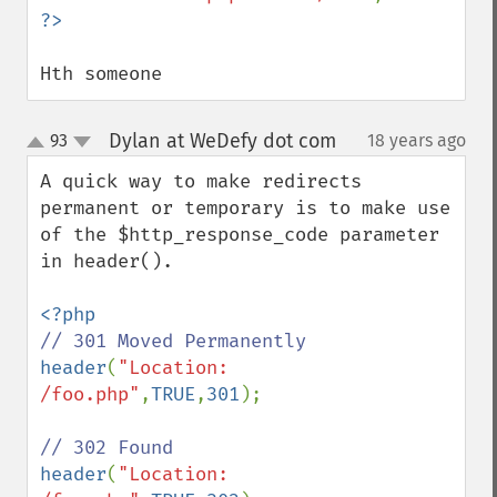
Hth someone
Dylan at WeDefy dot com
93
18 years ago
¶
up
down
A quick way to make redirects 
permanent or temporary is to make use 
of the $http_response_code parameter 
in header().

header
(
"Location: 
/foo.php"
,
TRUE
,
301
);

header
(
"Location: 