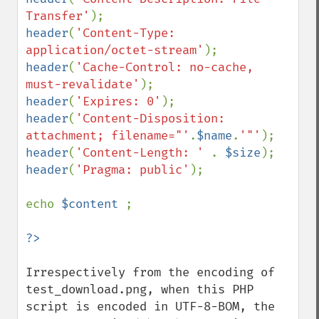
Transfer'
header
(
'Content-Type: 
application/octet-stream'
header
(
'Cache-Control: no-cache, 
must-revalidate'
header
(
'Expires: 0'
header
(
'Content-Disposition: 
attachment; filename="'
.
$name
.
'"'
header
(
'Content-Length: ' 
. 
$size
header
(
'Pragma: public'
);

echo 
$content 
;

Irrespectively from the encoding of 
test_download.png, when this PHP 
script is encoded in UTF-8-BOM, the 