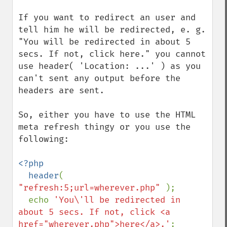
If you want to redirect an user and 
tell him he will be redirected, e. g. 
"You will be redirected in about 5 
secs. If not, click here." you cannot 
use header( 'Location: ...' ) as you 
can't sent any output before the 
headers are sent.

So, either you have to use the HTML 
meta refresh thingy or you use the 
following:

<?php

  header
( 
"refresh:5;url=wherever.php" 
);

  echo 
'You\'ll be redirected in 
about 5 secs. If not, click <a 
href="wherever.php">here</a>.'