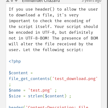
Emmanuel Chazard
6
3 years ago
¶
up
down
If you use header() to allow the user 
to download a file, it's very 
important to check the encoding of 
the script itself. Your script should 
be encoded in UTF-8, but definitely 
not in UTF-8-BOM! The presence of BOM 
will alter the file received by the 
user. Let the following script: 

<?php 

$content 
= 
file_get_contents
(
'test_download.png'
) 
$name 
= 
'test.png' 
$size 
= 
strlen
(
$content
) ;

header
(
'Content-Description: File 