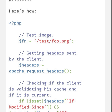
Here's how:

<?php

// Test image.

$fn 
= 
'/test/foo.png'
;

// Getting headers sent 
by the client.

$headers 
= 
apache_request_headers
(); 

// Checking if the client 
is validating his cache and 
if it is current.

if (isset(
$headers
[
'If-
Modified-Since'
]) && 