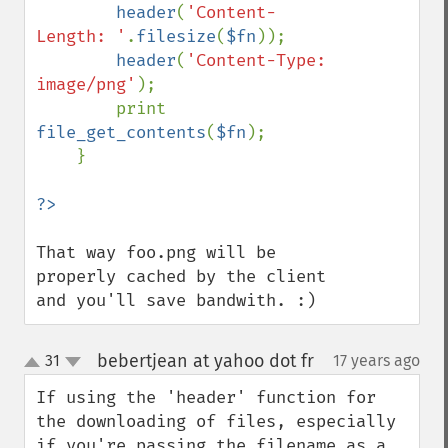
header
(
'Content-
Length: '
.
filesize
(
$fn
));

header
(
'Content-Type: 
image/png'
);

        print 
file_get_contents
(
$fn
);

    }

That way foo.png will be 
properly cached by the client 
and you'll save bandwith. :)
bebertjean at yahoo dot fr
31
17 years ago
¶
up
down
If using the 'header' function for 
the downloading of files, especially 
if you're passing the filename as a 