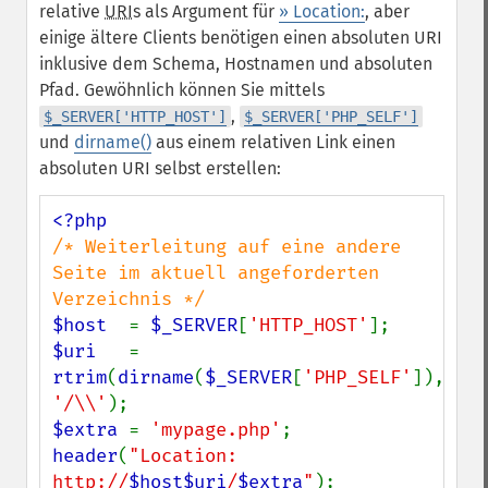
relative
URI
s als Argument für
» Location:
, aber
einige ältere Clients benötigen einen absoluten URI
inklusive dem Schema, Hostnamen und absoluten
Pfad. Gewöhnlich können Sie mittels
,
$_SERVER['HTTP_HOST']
$_SERVER['PHP_SELF']
und
dirname()
aus einem relativen Link einen
absoluten URI selbst erstellen:
/* Weiterleitung auf eine andere 
Seite im aktuell angeforderten 
$host  
= 
$_SERVER
[
'HTTP_HOST'
$uri   
= 
rtrim
(
dirname
(
$_SERVER
[
'PHP_SELF'
]), 
'/\\'
$extra 
= 
'mypage.php'
header
(
"Location: 
http://
$host$uri
/
$extra
"
);
