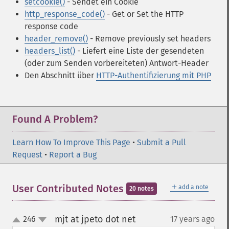
setcookie()
- Sendet ein Cookie
http_response_code()
- Get or Set the HTTP
response code
header_remove()
- Remove previously set headers
headers_list()
- Liefert eine Liste der gesendeten
(oder zum Senden vorbereiteten) Antwort-Header
Den Abschnitt über
HTTP-Authentifizierung mit PHP
Found A Problem?
Learn How To Improve This Page
•
Submit a Pull
Request
•
Report a Bug
＋
User Contributed Notes
add a note
20 notes
mjt at jpeto dot net
246
17 years ago
¶
up
down