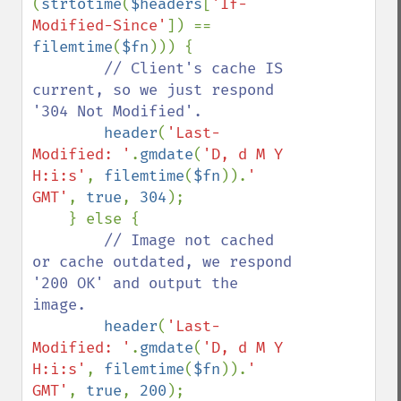
(
strtotime
(
$headers
[
'If-
Modified-Since'
]) == 
filemtime
(
$fn
))) {

// Client's cache IS 
current, so we just respond 
'304 Not Modified'.

header
(
'Last-
Modified: '
.
gmdate
(
'D, d M Y 
H:i:s'
, 
filemtime
(
$fn
)).
' 
GMT'
, 
true
, 
304
);

    } else {

// Image not cached 
or cache outdated, we respond 
'200 OK' and output the 
image.

header
(
'Last-
Modified: '
.
gmdate
(
'D, d M Y 
H:i:s'
, 
filemtime
(
$fn
)).
' 
GMT'
, 
true
, 
200
);
