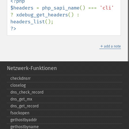
<?php

$headers 
= 
php_sapi_name
() === 
'cli' 
? 
xdebug_get_headers
() : 
headers_list
?>
＋
add a note
Netzwerk-Funktionen
checkdnsrr
closelog
dns_​check_​record
dns_​get_​mx
dns_​get_​record
fsockopen
gethostbyaddr
gethostbyname