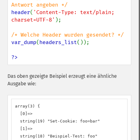
header
(
'Content-Type: text/plain; 
charset=UTF-8'
);

var_dump
(
headers_list
());

?>
Das oben gezeigte Beispiel erzeugt eine ähnliche
Ausgabe wie:
array(3) {

  [0]=>

  string(19) "Set-Cookie: foo=bar"

  [1]=>

  string(18) "Beispiel-Test: foo"
