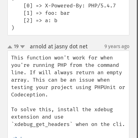
    [0] => X-Powered-By: PHP/5.4.7

    [1] => foo: bar

    [2] => a: b

)
arnold at jasny dot net
19
9 years ago
¶
up
down
This function won't work for when 
you're running PHP from the command 
line. If will always return an empty 
array. This can be an issue when 
testing your project using PHPUnit or 
Codeception.

To solve this, install the xdebug 
extension and use 
`xdebug_get_headers` when on the cli.
