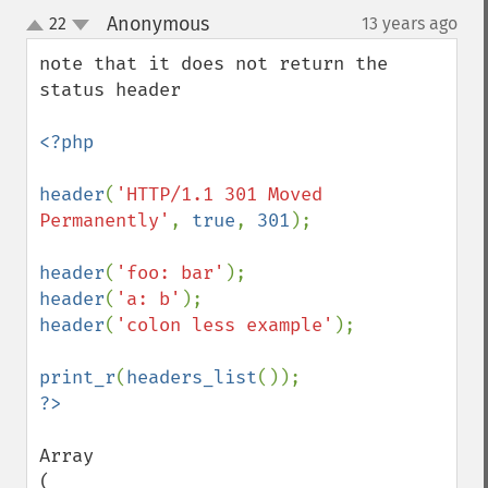
Anonymous
22
13 years ago
¶
up
down
note that it does not return the 
status header

<?php

header
(
'HTTP/1.1 301 Moved 
Permanently'
, 
true
, 
301
);

header
(
'foo: bar'
header
(
'a: b'
header
(
'colon less example'
);

print_r
(
headers_list
Array

(
