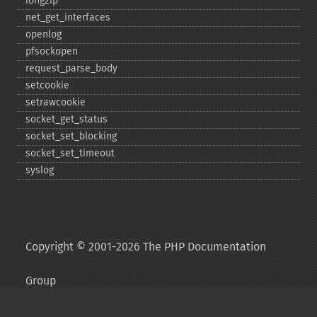
long2ip
net_​get_​interfaces
openlog
pfsockopen
request_​parse_​body
setcookie
setrawcookie
socket_​get_​status
socket_​set_​blocking
socket_​set_​timeout
syslog
Copyright © 2001-2026 The PHP Documentation
Group
My PHP.net
Contact
Other PHP.net sites