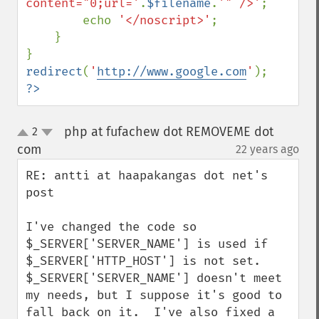
content="0;url='
.
$filename
.
'" />'
;

        echo 
'</noscript>'
;

    }

redirect
(
'
http://www.google.com
'
?>
php at fufachew dot REMOVEME dot
2
up
down
com
22 years ago
¶
RE: antti at haapakangas dot net's 
post

I've changed the code so 
$_SERVER['SERVER_NAME'] is used if 
$_SERVER['HTTP_HOST'] is not set.  
$_SERVER['SERVER_NAME'] doesn't meet 
my needs, but I suppose it's good to 
fall back on it.  I've also fixed a 