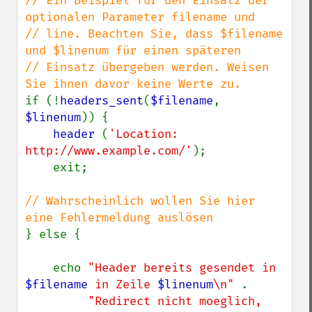
// Ein Beispiel für den Einsatz der 
optionalen Parameter filename und

// line. Beachten Sie, dass $filename 
und $linenum für einen späteren

// Einsatz übergeben werden. Weisen 
if (!
headers_sent
(
$filename
, 
$linenum
)) {

header 
(
'Location: 
http://www.example.com/'
);

    exit;

// Wahrscheinlich wollen Sie hier 
} else {

    echo 
"Header bereits gesendet in 
$filename
 in Zeile 
$linenum
\n" 
.

"Redirect nicht moeglich, 