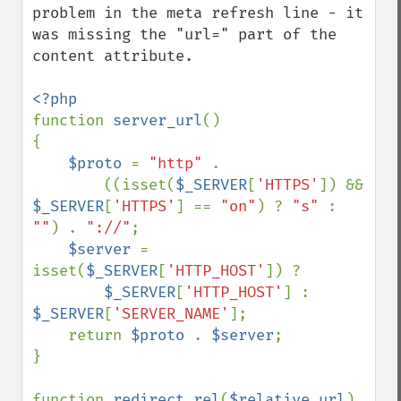
problem in the meta refresh line - it 
was missing the "url=" part of the 
content attribute.

function 
server_url
()

{   

$proto 
= 
"http" 
.

        ((isset(
$_SERVER
[
'HTTPS'
]) && 
$_SERVER
[
'HTTPS'
] == 
"on"
) ? 
"s" 
: 
""
) . 
"://"
;

$server 
= 
isset(
$_SERVER
[
'HTTP_HOST'
]) ?

$_SERVER
[
'HTTP_HOST'
] : 
$_SERVER
[
'SERVER_NAME'
];

    return 
$proto 
. 
$server
;

}

function 
redirect_rel
(
$relative_url
)
