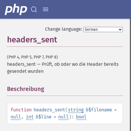
Change language:
headers_sent
(PHP 4, PHP 5, PHP 7, PHP 8)
headers_sent
—
Prüft, ob oder wo die Header bereits
gesendet wurden
Beschreibung
¶
function
headers_sent
(
string
&$filename
=
null
,
int
&$line
=
null
):
bool