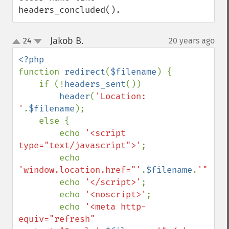
headers_concluded().
Jakob B.
24
20 years ago
¶
up
down
function 
redirect
(
$filename
) {

    if (!
headers_sent
())

header
(
'Location: 
'
.
$filename
);

    else {

        echo 
'<script 
type="text/javascript">'
;

        echo 
'window.location.href="'
.
$filename
.
'";'
;

        echo 
'</script>'
;

        echo 
'<noscript>'
;

        echo 
'<meta http-
equiv="refresh" 