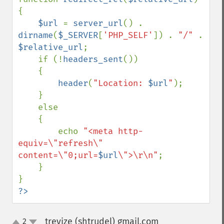
{

$url 
= 
server_url
() . 
dirname
(
$_SERVER
[
'PHP_SELF'
]) . 
"/" 
. 
$relative_url
;

    if (!
headers_sent
())

    {

header
(
"Location: 
$url
"
);

    }

    else

    {

        echo 
"<meta http-
equiv=\"refresh\" 
content=\"0;url=
$url
\">\r\n"
;

    }

?>
trevize (shtrudel) gmail.com
2
¶