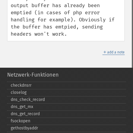
output buffer has already been 
emptied (in cases of php error 
handling for example). Obviously if 
the buffer has emtpied, sending 
headers won't work.
＋
add a note
Netzwerk-Funktionen
checkdnsrr
closelog
dns_​check_​record
dns_​get_​mx
dns_​get_​record
fsockopen
gethostbyaddr