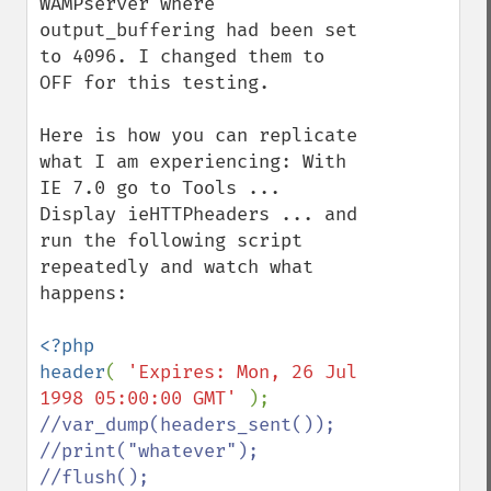
WAMPserver where 
output_buffering had been set 
to 4096. I changed them to 
OFF for this testing. 

Here is how you can replicate 
what I am experiencing: With 
IE 7.0 go to Tools ... 
Display ieHTTPheaders ... and 
run the following script 
repeatedly and watch what 
happens:

<?php

header
( 
'Expires: Mon, 26 Jul 
1998 05:00:00 GMT' 
//var_dump(headers_sent());

//print("whatever");

//flush();
