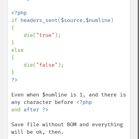
if 
headers_sent
(
$source
,
$numline
)

{   

    die(
"true"
);

}

else

{

    die(
"false"
);

Even when $numline is 1, and there is 
any character before 
and 
Save file without BOM and everything 
will be ok, then.