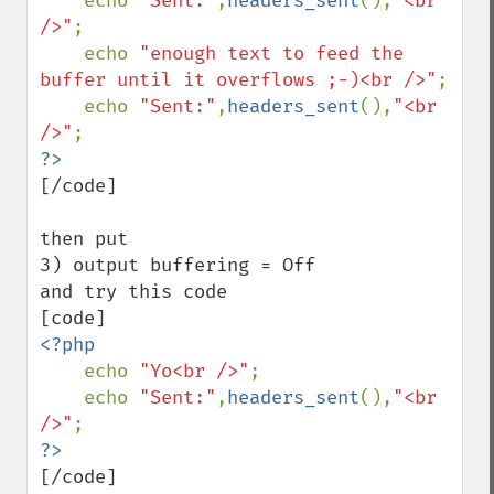
    echo 
"Sent:"
,
headers_sent
(),
"<br 
/>"
;

    echo 
"enough text to feed the 
buffer until it overflows ;-)<br />"
;

    echo 
"Sent:"
,
headers_sent
(),
"<br 
/>"
[/code]

then put 

3) output buffering = Off

and try this code

<?php

echo 
"Yo<br />"
;

    echo 
"Sent:"
,
headers_sent
(),
"<br 
/>"
[/code]
