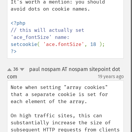
It's worth a mention: you should 
avoid dots on cookie names.

// this will actually set 
setcookie
( 
'ace.fontSize'
, 
18 
?>
paul nospam AT nospam sitepoint dot
36
up
down
com
19 years ago
¶
Note when setting "array cookies" 
that a separate cookie is set for 
each element of the array.

On high traffic sites, this can 
substantially increase the size of 
subsequent HTTP requests from clients 