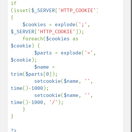
if 
(isset(
$_SERVER
[
'HTTP_COOKIE'
])) 
{

$cookies 
= 
explode
(
';'
, 
$_SERVER
[
'HTTP_COOKIE'
]);

    foreach(
$cookies 
as 
$cookie
) {

$parts 
= 
explode
(
'='
, 
$cookie
);

$name 
= 
trim
(
$parts
[
0
]);

setcookie
(
$name
, 
''
, 
time
()-
1000
);

setcookie
(
$name
, 
''
, 
time
()-
1000
, 
'/'
);

    }

}

?>