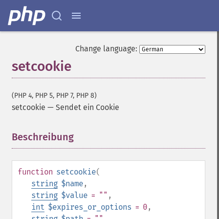
Change language:
setcookie
(PHP 4, PHP 5, PHP 7, PHP 8)
setcookie
—
Sendet ein Cookie
Beschreibung
¶
function
setcookie
(
string
$name
,
string
$value
= ""
,
int
$expires_or_options
= 0
,
string
$path
= ""
,