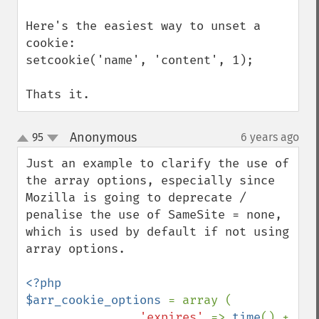
Here's the easiest way to unset a 
cookie:

setcookie('name', 'content', 1);

Thats it.
Anonymous
95
6 years ago
¶
up
down
Just an example to clarify the use of 
the array options, especially since 
Mozilla is going to deprecate / 
penalise the use of SameSite = none,  
which is used by default if not using 
array options. 

<?php

$arr_cookie_options 
= array (

'expires' 
=> 
time
() + 