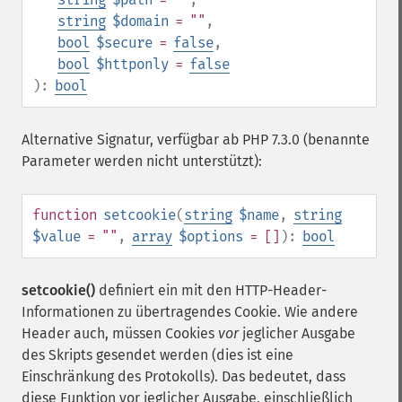
string
$domain
= ""
,
bool
$secure
=
false
,
bool
$httponly
=
false
):
bool
Alternative Signatur, verfügbar ab PHP 7.3.0 (benannte
Parameter werden nicht unterstützt):
function
setcookie
(
string
$name
,
string
$value
= ""
,
array
$options
= []
):
bool
setcookie()
definiert ein mit den HTTP-Header-
Informationen zu übertragendes Cookie. Wie andere
Header auch, müssen Cookies
vor
jeglicher Ausgabe
des Skripts gesendet werden (dies ist eine
Einschränkung des Protokolls). Das bedeutet, dass
diese Funktion vor jeglicher Ausgabe, einschließlich