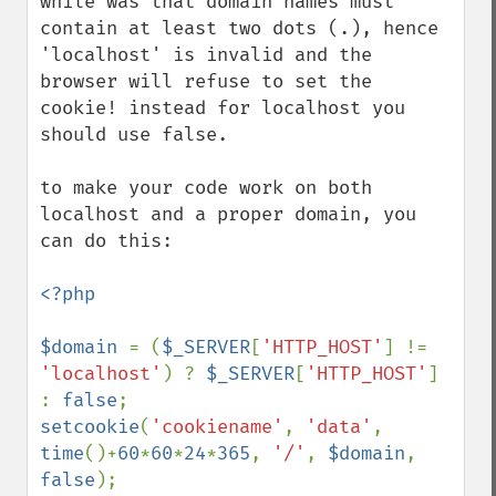
while was that domain names must 
contain at least two dots (.), hence 
'localhost' is invalid and the 
browser will refuse to set the 
cookie! instead for localhost you 
should use false.

to make your code work on both 
localhost and a proper domain, you 
can do this:

<?php

$domain 
= (
$_SERVER
[
'HTTP_HOST'
] != 
'localhost'
) ? 
$_SERVER
[
'HTTP_HOST'
] 
: 
false
setcookie
(
'cookiename'
, 
'data'
, 
time
()+
60
*
60
*
24
*
365
, 
'/'
, 
$domain
, 
false
);
