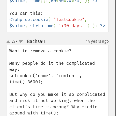
$value
, 
time
()+(
60
*
60
*
24
*
30
) ); 
<?php setcookie
( 
"TestCookie"
, 
$value
, 
strtotime
( 
'+30 days' 
) ); 
?>
Bachsau
277
14 years ago
¶
up
down
Want to remove a cookie?

Many people do it the complicated 
way:

setcookie('name', 'content', 
time()-3600);

But why do you make it so complicated 
and risk it not working, when the 
client's time is wrong? Why fiddle 
around with time();
