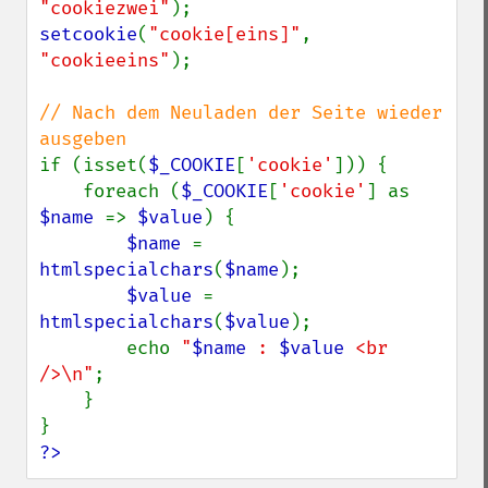
"cookiezwei"
setcookie
(
"cookie[eins]"
, 
"cookieeins"
);

// Nach dem Neuladen der Seite wieder 
if (isset(
$_COOKIE
[
'cookie'
])) {

    foreach (
$_COOKIE
[
'cookie'
] as 
$name 
=> 
$value
) {

$name 
= 
htmlspecialchars
(
$name
);

$value 
= 
htmlspecialchars
(
$value
);

        echo 
"
$name
 : 
$value
 <br 
/>\n"
;

    }

?>