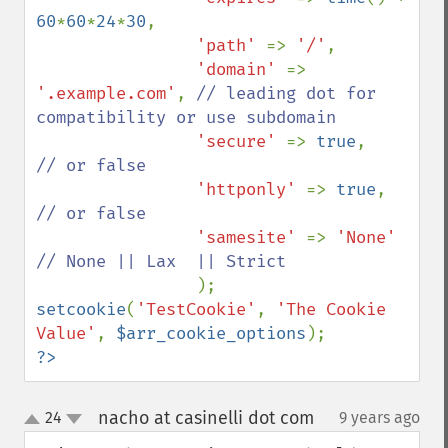
60
*
60
*
24
*
30
, 

'path' 
=> 
'/'
, 

'domain' 
=> 
'.example.com'
, 
// leading dot for 
compatibility or use subdomain

'secure' 
=> 
true
,     
// or false

'httponly' 
=> 
true
,    
// or false

'samesite' 
=> 
'None' 
// None || Lax  || Strict

setcookie
(
'TestCookie'
, 
'The Cookie 
Value'
, 
$arr_cookie_options
?>
nacho at casinelli dot com
24
9 years ago
¶
up
down