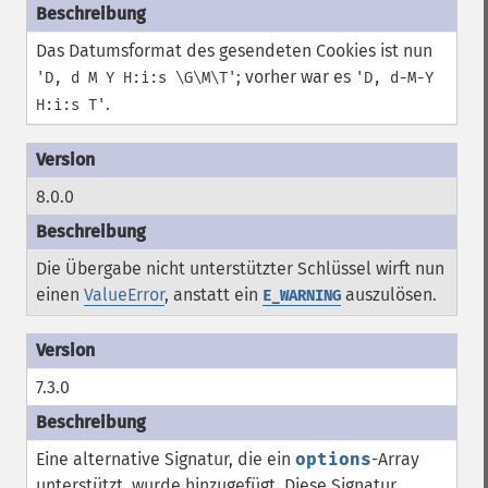
Das Datumsformat des gesendeten Cookies ist nun
; vorher war es
'D, d M Y H:i:s \G\M\T'
'D, d-M-Y
.
H:i:s T'
8.0.0
Die Übergabe nicht unterstützter Schlüssel wirft nun
einen
ValueError
, anstatt ein
auszulösen.
E_WARNING
7.3.0
Eine alternative Signatur, die ein
options
-Array
unterstützt, wurde hinzugefügt. Diese Signatur