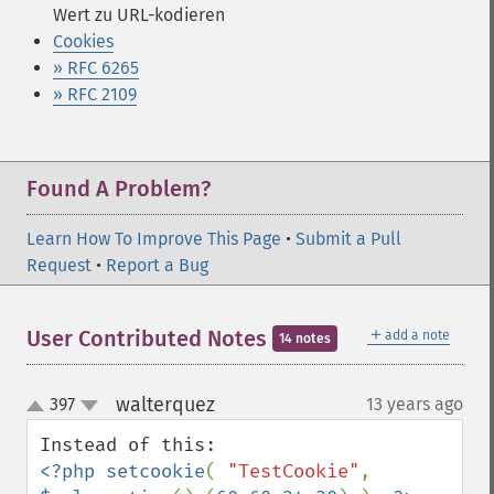
Wert zu URL-kodieren
Cookies
» RFC 6265
» RFC 2109
Found A Problem?
Learn How To Improve This Page
•
Submit a Pull
Request
•
Report a Bug
＋
User Contributed Notes
add a note
14 notes
walterquez
397
13 years ago
¶
up
down
<?php setcookie
( 
"TestCookie"
, 