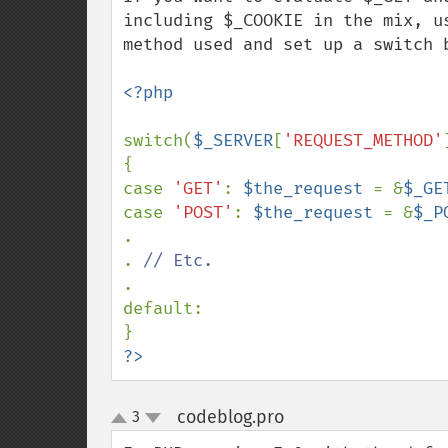
including $_COOKIE in the mix, u
method used and set up a switch b
<?php

switch(
$_SERVER
[
'REQUEST_METHOD'
{

case 
'GET'
: 
$the_request 
= &
$_GE
case 
'POST'
: 
$the_request 
= &
$_P
.

. 
.

default:

?>
codeblog.pro
3
¶
up
down