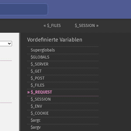
« $_FILES
$_SESSION »
Vordefinierte Variablen
Superglobals
$GLOBALS
$_​SERVER
$_​GET
$_​POST
$_​FILES
$_​REQUEST
$_​SESSION
$_​ENV
$_​COOKIE
$argc
$argv