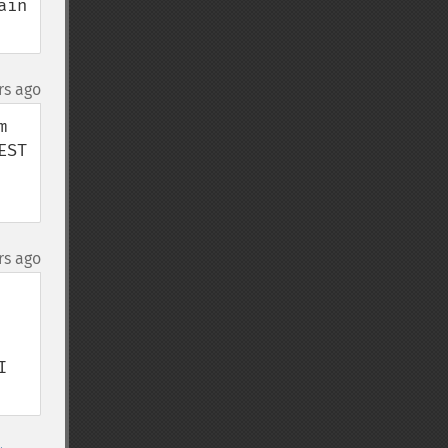
in 
rs ago
 
ST 
rs ago
 