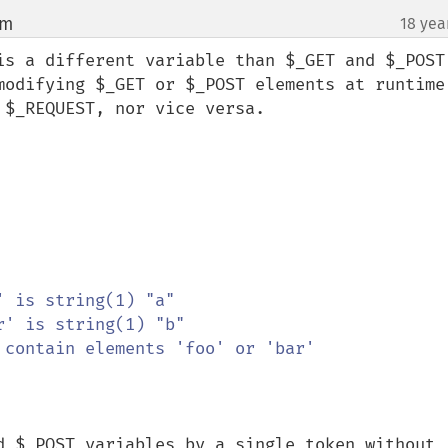
om
18 yea
¶
is a different variable than $_GET and $_POST,
modifying $_GET or $_POST elements at runtime 
$_REQUEST, nor vice versa.

 contain elements 'foo' or 'bar'

d $_POST variables by a single token without 