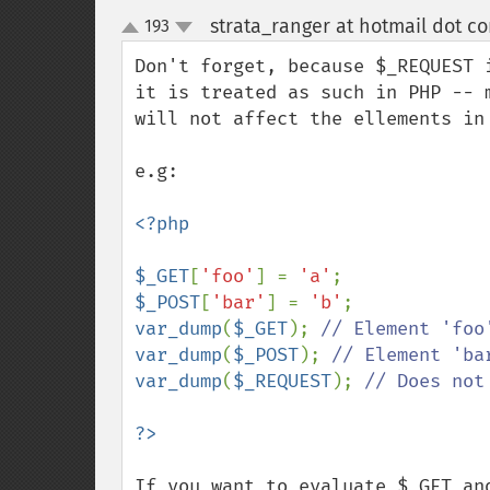
strata_ranger at hotmail dot c
193
up
down
Don't forget, because $_REQUEST 
it is treated as such in PHP -- 
will not affect the ellements in 
e.g:

<?php

$_GET
[
'foo'
] = 
'a'
$_POST
[
'bar'
] = 
'b'
var_dump
(
$_GET
); 
var_dump
(
$_POST
); 
var_dump
(
$_REQUEST
); 
// Does not
If you want to evaluate $_GET an