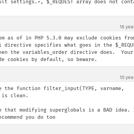
ult settings.+, $_REQUEST array does not conta
16 yea
em as of in PHP 5.3.0 may exclude cookies from
i directive specifies what goes in the $_REQUE
hen the variables_order directive does.  Your 
de cookies by default, so beware.
10 yea
e the function filter_input(TYPE, varname, 
is clean. 

e that modifying superglobals is a BAD idea. I
ecommend you do too