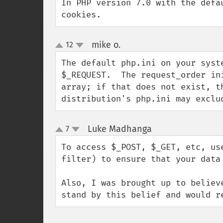
In PHP version 7.0 with the defa
cookies.
mike o.
12
¶
up
down
The default php.ini on your syst
$_REQUEST.  The request_order in
array; if that does not exist, t
distribution's php.ini may exclu
Luke Madhanga
7
¶
up
down
To access $_POST, $_GET, etc, us
filter) to ensure that your data 
Also, I was brought up to believ
stand by this belief and would r