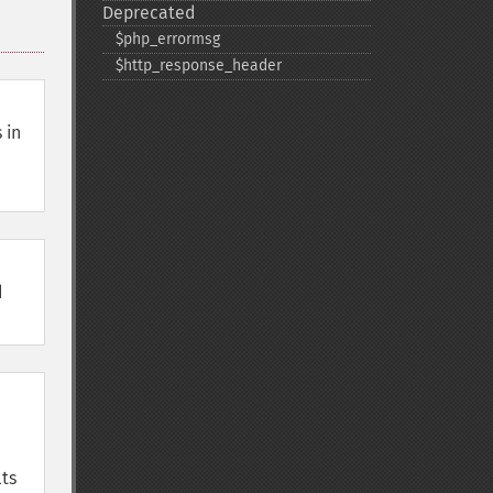
Deprecated
$php_​errormsg
$http_​response_​header
 in
d
lts