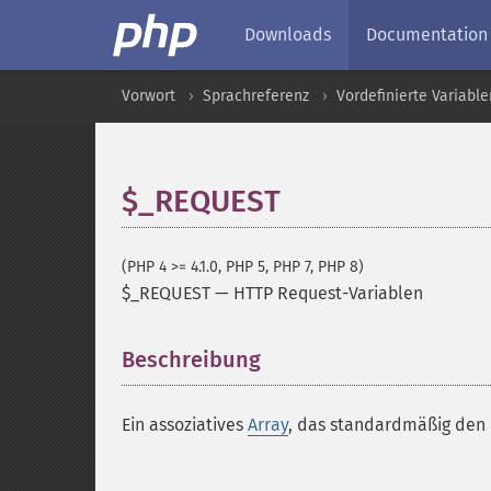
Downloads
Documentation
Vorwort
Sprachreferenz
Vordefinierte Variable
$_REQUEST
(PHP 4 >= 4.1.0, PHP 5, PHP 7, PHP 8)
$_REQUEST
—
HTTP Request-Variablen
Beschreibung
¶
Ein assoziatives
Array
, das standardmäßig den 