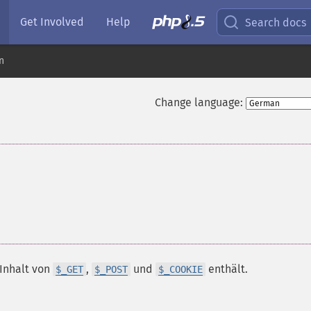
Get Involved
Help
Search docs
n
Change language:
Inhalt von
,
und
enthält.
$_GET
$_POST
$_COOKIE