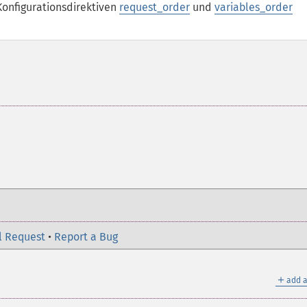
Konfigurationsdirektiven
request_order
und
variables_order
l Request
•
Report a Bug
＋
add a