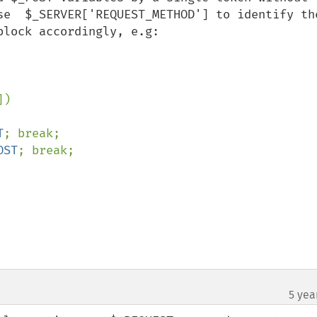
se  $_SERVER['REQUEST_METHOD'] to identify the
lock accordingly, e.g:

])

T
; break;

OST
; break;

5 yea