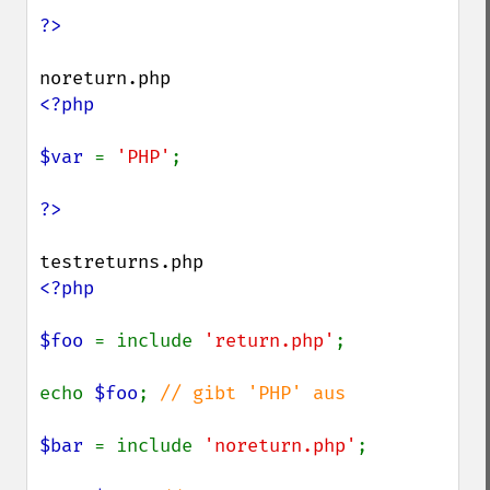
<?php

$var 
= 
'PHP'
;

<?php

$foo 
= include 
'return.php'
;

echo 
$foo
; 
// gibt 'PHP' aus

$bar 
= include 
'noreturn.php'
;
