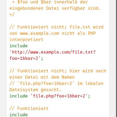
 * $foo und $bar innerhalb der 
eingebundenen Datei verfügbar sind.      
*/

// Funktioniert nicht; file.txt wird 
von www.example.com nicht als PHP 
include 
'http://www.example.com/file.txt?
foo=1&bar=2'
;

// Funktioniert nicht; hier wird nach 
einer Datei mit dem Namen

// 'file.php?foo=1&bar=2' im lokalen 
include 
'file.php?foo=1&bar=2'
;

include 