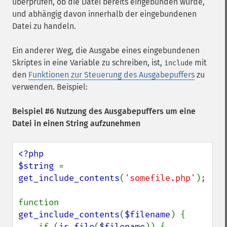
überprüfen, ob die Datei bereits eingebunden wurde,
und abhängig davon innerhalb der eingebundenen
Datei zu handeln.
Ein anderer Weg, die Ausgabe eines eingebundenen
Skriptes in eine Variable zu schreiben, ist,
mit
include
den
Funktionen zur Steuerung des Ausgabepuffers
zu
verwenden. Beispiel:
Beispiel #6 Nutzung des Ausgabepuffers um eine
Datei in einen String aufzunehmen
<?php

$string 
= 
get_include_contents
(
'somefile.php'
);

function 
get_include_contents
(
$filename
) {

    if (
is_file
(
$filename
)) {
