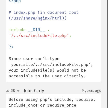
<?php

# index.php (in document root 
(/usr/share/nginx/html))

include 
__DIR__ 
. 
'/../src/includeFile.php'
;

Since user can't type 
'your.site/../src/includeFile.php', 
your includeFile(s) would not be 
accessible to the user directly.
John Carty
38
9 years ago
¶
up
down
Before using php's include, require, 
include_once or require_once 