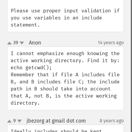
Please use proper input validation if 
you use variables in an include 
statement.
Anon
39
14 years ago
¶
up
down
I cannot emphasize enough knowing the 
active working directory. Find it by: 
echo getcwd();

Remember that if file A includes file 
B, and B includes file C; the include 
path in B should take into account 
that A, not B, is the active working 
directory.
jbezorg at gmail dot com
9
8 years ago
¶
up
down
Ideally includes should be kept 