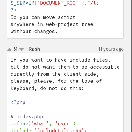
$_SERVER
[
'DOCUMENT_ROOT'
].
"/lib/sample.li
So you can move script 
anywhere in web-project tree 
without changes.
Rash
61
11 years ago
¶
up
down
If you want to have include files, 
but do not want them to be accessible 
directly from the client side, 
please, please, for the love of 
keyboard, do not do this:

<?php

define
(
'what'
, 
'ever'
);

include 
'includeFile.php'
;
