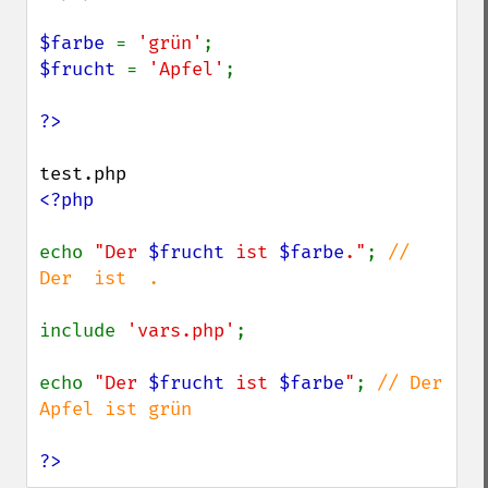
$farbe 
= 
'grün'
$frucht 
= 
'Apfel'
;

<?php

echo 
"Der 
$frucht
 ist 
$farbe
."
; 
// 
Der  ist  .

include 
'vars.php'
;

echo 
"Der 
$frucht
 ist 
$farbe
"
; 
// Der 
Apfel ist grün

?>