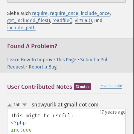
Siehe auch
require
,
require_once
,
include_once
,
get_included_files()
,
readfile()
,
virtual()
, und
include_path
.
Found A Problem?
Learn How To Improve This Page
•
Submit a Pull
Request
•
Report a Bug
＋
User Contributed Notes
add a note
13 notes
snowyurik at gmail dot com
150
¶
up
down
17 years ago
include 