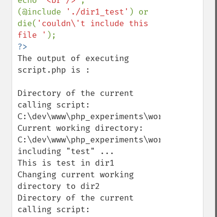
echo 
'<br />'
;

(@include 
'./dir1_test'
) or 
die(
'couldn\'t include this 
file '
The output of executing 
script.php is :

Directory of the current 
calling script: 
C:\dev\www\php_experiments\working_direct
Current working directory: 
C:\dev\www\php_experiments\working_direct
including "test" ...

This is test in dir1

Changing current working 
directory to dir2

Directory of the current 
calling script: 