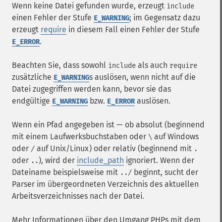
Wenn keine Datei gefunden wurde, erzeugt
include
einen Fehler der Stufe
; im Gegensatz dazu
E_WARNING
erzeugt
require
in diesem Fall einen Fehler der Stufe
.
E_ERROR
Beachten Sie, dass sowohl
als auch
include
require
zusätzliche
s auslösen, wenn nicht auf die
E_WARNING
Datei zugegriffen werden kann, bevor sie das
endgültige
bzw.
auslösen.
E_WARNING
E_ERROR
Wenn ein Pfad angegeben ist — ob absolut (beginnend
mit einem Laufwerksbuchstaben oder
auf Windows
\
oder
auf Unix/Linux) oder relativ (beginnend mit
/
.
oder
), wird der
include_path
ignoriert. Wenn der
..
Dateiname beispielsweise mit
beginnt, sucht der
../
Parser im übergeordneten Verzeichnis des aktuellen
Arbeitsverzeichnisses nach der Datei.
Mehr Informationen über den Umgang PHPs mit dem