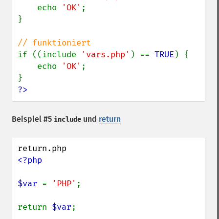
    echo 
'OK'
;

}

if ((include 
'vars.php'
) == 
TRUE
) {

    echo 
'OK'
;

?>
Beispiel #5
und
return
include
<?php

$var 
= 
'PHP'
;

return 
$var
;
