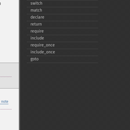
n
switch
match
declare
return
require
include
require_​once
include_​once
goto
 note