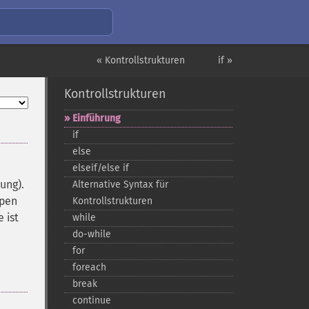
« Kontrollstrukturen
if »
Kontrollstrukturen
Einführung
if
else
elseif/else if
ung).
Alternative Syntax für
ppen
Kontrollstrukturen
 ist
while
do-​while
for
foreach
break
continue