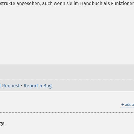
strukte angesehen, auch wenn sie im Handbuch als Funktione
l Request
•
Report a Bug
＋
add a
ge.