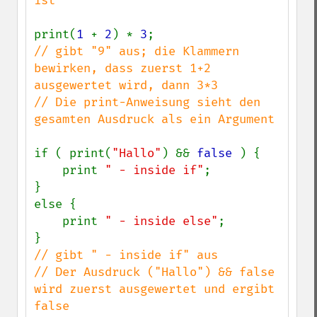
ist

print(
1 
+ 
2
) * 
3
// gibt "9" aus; die Klammern 
bewirken, dass zuerst 1+2 
ausgewertet wird, dann 3*3

// Die print-Anweisung sieht den 
gesamten Ausdruck als ein Argument

if ( print(
"Hallo"
) && 
false 
) {

    print 
" - inside if"
;

}

else {

    print 
" - inside else"
;

// gibt " - inside if" aus

// Der Ausdruck ("Hallo") && false 
wird zuerst ausgewertet und ergibt 
false
