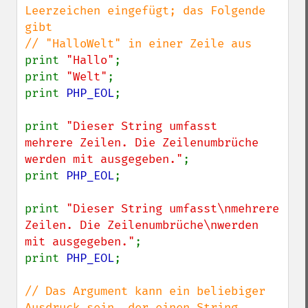
Leerzeichen eingefügt; das Folgende 
gibt

print 
"Hallo"
;

print 
"Welt"
;

print 
PHP_EOL
;

print 
"Dieser String umfasst

mehrere Zeilen. Die Zeilenumbrüche

werden mit ausgegeben."
;

print 
PHP_EOL
;

print 
"Dieser String umfasst\nmehrere 
Zeilen. Die Zeilenumbrüche\nwerden 
mit ausgegeben."
;

print 
PHP_EOL
;

// Das Argument kann ein beliebiger 
Ausdruck sein, der einen String 