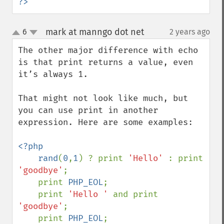
?>
mark at manngo dot net
6
2 years ago
¶
up
down
The other major difference with echo 
is that print returns a value, even 
it’s always 1.

That might not look like much, but 
you can use print in another 
expression. Here are some examples:

<?php

    rand
(
0
,
1
) ? print 
'Hello' 
: print 
'goodbye'
;

    print 
PHP_EOL
;

    print 
'Hello ' 
and print 
'goodbye'
;

    print 
PHP_EOL
;
