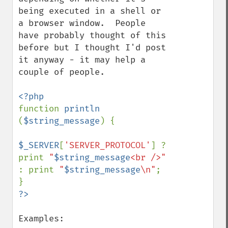
being executed in a shell or 
a browser window.  People 
have probably thought of this 
before but I thought I'd post 
it anyway - it may help a 
couple of people.

function 
println 
(
$string_message
) {

$_SERVER
[
'SERVER_PROTOCOL'
] ? 
print 
"
$string_message
<br />" 
: print 
"
$string_message
\n"
;

Examples:
