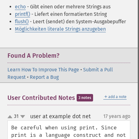
echo
- Gibt einen oder mehrere Strings aus
printf()
- Liefert einen formatierten String
flush()
- Leert (sendet) den System-Ausgabepuffer
Möglichkeiten literale Strings anzugeben
Found A Problem?
Learn How To Improve This Page
•
Submit a Pull
Request
•
Report a Bug
＋
User Contributed Notes
add a note
3 notes
user at example dot net
31
17 years ago
¶
up
down
Be careful when using print. Since 
print is a language construct and not 