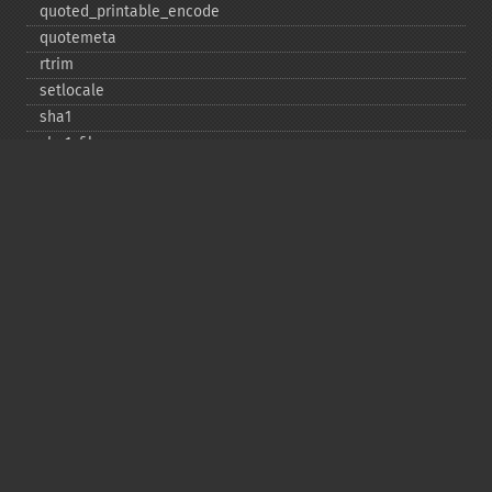
quoted_​printable_​encode
quotemeta
rtrim
setlocale
sha1
sha1_​file
similar_​text
soundex
sprintf
sscanf
str_​contains
str_​decrement
str_​ends_​with
str_​getcsv
str_​increment
str_​ireplace
str_​pad
str_​repeat
str_​replace