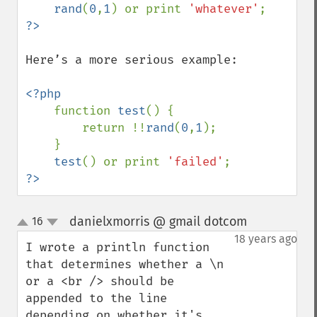
rand
(
0
,
1
) or print 
'whatever'
Here’s a more serious example:

<?php

function 
test
() {

        return !!
rand
(
0
,
1
);

    }

test
() or print 
'failed'
?>
danielxmorris @ gmail dotcom
16
¶
up
down
18 years ago
I wrote a println function 
that determines whether a \n 
or a <br /> should be 
appended to the line 
depending on whether it's 