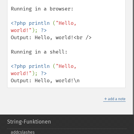
Running in a browser:

<?php println 
(
"Hello, 
world!"
); 
Output: Hello, world!<br />

Running in a shell:

<?php println 
(
"Hello, 
world!"
); 
Output: Hello, world!\n
＋
add a note
String-Funktionen
addcslashes