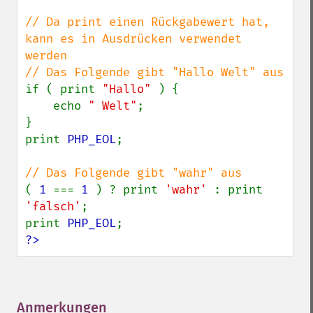
// Da print einen Rückgabewert hat, 
kann es in Ausdrücken verwendet 
werden

if ( print 
"Hallo" 
) {

    echo 
" Welt"
;

}

print 
PHP_EOL
;

( 
1 
=== 
1 
) ? print 
'wahr' 
: print 
'falsch'
;

print 
PHP_EOL
?>
Anmerkungen
¶