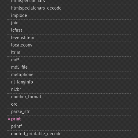
htmlspecialchars
htmlspecialchars_​decode
implode
join
lcfirst
levenshtein
localeconv
ltrim
md5
md5_​file
metaphone
nl_​langinfo
nl2br
number_​format
ord
parse_​str
print
printf
quoted_​printable_​decode