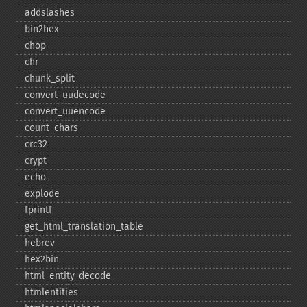
addslashes
bin2hex
chop
chr
chunk_​split
convert_​uudecode
convert_​uuencode
count_​chars
crc32
crypt
echo
explode
fprintf
get_​html_​translation_​table
hebrev
hex2bin
html_​entity_​decode
htmlentities