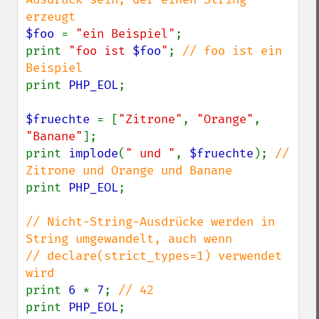
$foo 
= 
"ein Beispiel"
;

print 
"foo ist 
$foo
"
; 
// foo ist ein 
print 
PHP_EOL
;

$fruechte 
= [
"Zitrone"
, 
"Orange"
, 
"Banane"
];

print 
implode
(
" und "
, 
$fruechte
); 
// 
print 
PHP_EOL
;

// Nicht-String-Ausdrücke werden in 
String umgewandelt, auch wenn

// declare(strict_types=1) verwendet 
print 
6 
* 
7
; 
print 
PHP_EOL
;
