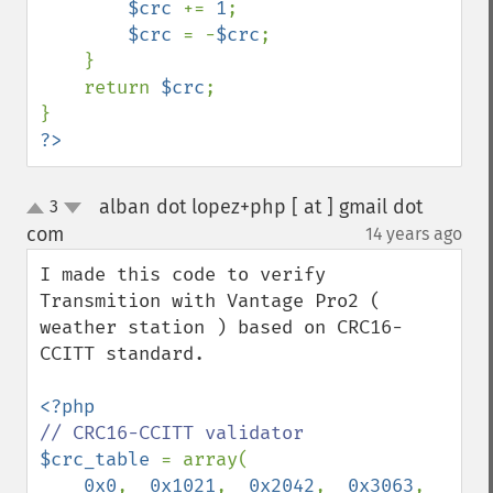
$crc 
+= 
1
;

$crc 
= -
$crc
;

    }

    return 
$crc
;

?>
alban dot lopez+php [ at ] gmail dot
3
up
down
com
14 years ago
¶
I made this code to verify 
Transmition with Vantage Pro2 ( 
weather station ) based on CRC16-
CCITT standard.

$crc_table 
= array(

0x0
,  
0x1021
,  
0x2042
,  
0x3063
,  