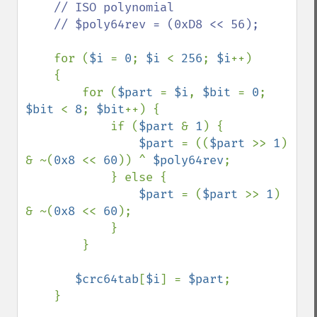
// ISO polynomial

    // $poly64rev = (0xD8 << 56);

for (
$i 
= 
0
; 
$i 
< 
256
; 
$i
++)

    {

        for (
$part 
= 
$i
, 
$bit 
= 
0
; 
$bit 
< 
8
; 
$bit
++) {

            if (
$part 
& 
1
) {

$part 
= ((
$part 
>> 
1
) 
& ~(
0x8 
<< 
60
)) ^ 
$poly64rev
;

            } else {

$part 
= (
$part 
>> 
1
) 
& ~(
0x8 
<< 
60
);

            }

        }

$crc64tab
[
$i
] = 
$part
;

    }
