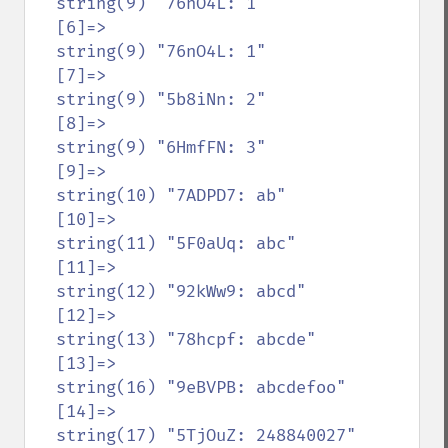
  string(9) "76nO4L: 1"

  [6]=>

  string(9) "76nO4L: 1"

  [7]=>

  string(9) "5b8iNn: 2"

  [8]=>

  string(9) "6HmfFN: 3"

  [9]=>

  string(10) "7ADPD7: ab"

  [10]=>

  string(11) "5F0aUq: abc"

  [11]=>

  string(12) "92kWw9: abcd"

  [12]=>

  string(13) "78hcpf: abcde"

  [13]=>

  string(16) "9eBVPB: abcdefoo"

  [14]=>

  string(17) "5TjOuZ: 248840027"
