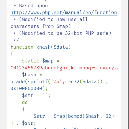
 * Based upon 
http://www.php.net/manual/en/function.crc
 * (Modified to now use all 
characters from $map)

 * (Modified to be 32-bit PHP safe)

function 
khash
(
$data
)

{

    static 
$map 
= 
"0123456789abcdefghijklmnopqrstuvwxyzABCD
$hash 
= 
bcadd
(
sprintf
(
'%u'
,
crc32
(
$data
)) , 
0x100000000
);

$str 
= 
""
;

    do

    {

$str 
= 
$map
[
bcmod
(
$hash
, 
62
) 
] . 
$str
;
