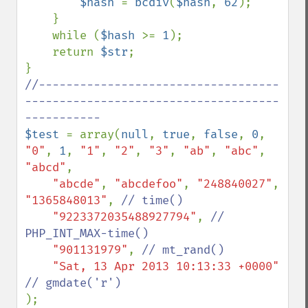
$hash 
= 
bcdiv
(
$hash
, 
62
);

    }

    while (
$hash 
>= 
1
);

    return 
$str
;

//-----------------------------------
-------------------------------------
$test 
= array(
null
, 
true
, 
false
, 
0
, 
"0"
, 
1
, 
"1"
, 
"2"
, 
"3"
, 
"ab"
, 
"abc"
, 
"abcd"
,

"abcde"
, 
"abcdefoo"
, 
"248840027"
, 
"1365848013"
, 
// time()

"9223372035488927794"
, 
// 
PHP_INT_MAX-time()

"901131979"
, 
// mt_rand()

"Sat, 13 Apr 2013 10:13:33 +0000" 