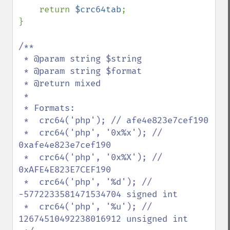
    return 
$crc64tab
;

}

/**

 * @param string $string

 * @param string $format

 * @return mixed

 * 

 * Formats:

 *  crc64('php'); // afe4e823e7cef190

 *  crc64('php', '0x%x'); // 
0xafe4e823e7cef190

 *  crc64('php', '0x%X'); // 
0xAFE4E823E7CEF190

 *  crc64('php', '%d'); // 
-5772233581471534704 signed int

 *  crc64('php', '%u'); // 
12674510492238016912 unsigned int
