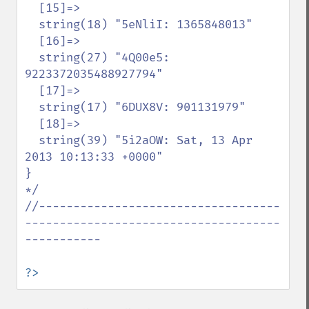
  [15]=>

  string(18) "5eNliI: 1365848013"

  [16]=>

  string(27) "4Q00e5: 
9223372035488927794"

  [17]=>

  string(17) "6DUX8V: 901131979"

  [18]=>

  string(39) "5i2aOW: Sat, 13 Apr 
2013 10:13:33 +0000"

}

*/

//-----------------------------------
-------------------------------------
-----------

?>