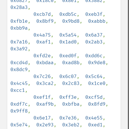
0x6827
,  
0x18c0
,  
0x8e1
,  
0x3882
,  
0x28a3
,

0xcb7d
,  
0xdb5c
,  
0xeb3f
,  
0xfb1e
,  
0x8bf9
,  
0x9bd8
,  
0xabbb
,  
0xbb9a
,

0x4a75
,  
0x5a54
,  
0x6a37
,  
0x7a16
,  
0xaf1
,  
0x1ad0
,  
0x2ab3
,  
0x3a92
,

0xfd2e
,  
0xed0f
,  
0xdd6c
,  
0xcd4d
,  
0xbdaa
,  
0xad8b
,  
0x9de8
,  
0x8dc9
,

0x7c26
,  
0x6c07
,  
0x5c64
,  
0x4c45
,  
0x3ca2
,  
0x2c83
,  
0x1ce0
,  
0xcc1
,

0xef1f
,  
0xff3e
,  
0xcf5d
,  
0xdf7c
,  
0xaf9b
,  
0xbfba
,  
0x8fd9
,  
0x9ff8
,

0x6e17
,  
0x7e36
,  
0x4e55
,  
0x5e74
,  
0x2e93
,  
0x3eb2
,  
0xed1
,  