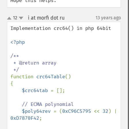
Hope this helps.
i at morfi dot ru
12
13 years ago
¶
up
down
Implementation crc64() in php 64bit

<?php

/**

 * @return array

function 
crc64Table
()

{

$crc64tab 
= [];

// ECMA polynomial

$poly64rev 
= (
0xC96C5795 
<< 
32
) | 
0xD7870F42
;
