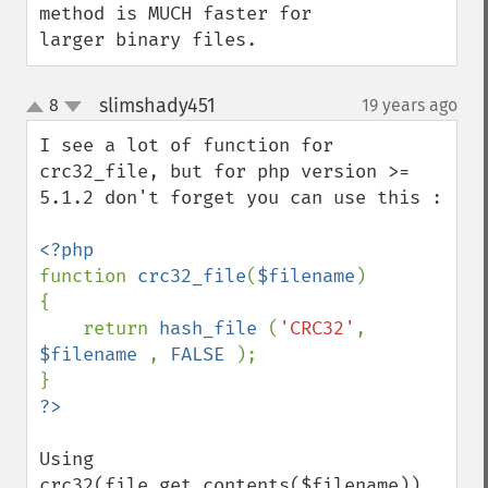
method is MUCH faster for 
larger binary files.
slimshady451
8
19 years ago
¶
up
down
I see a lot of function for 
crc32_file, but for php version >= 
5.1.2 don't forget you can use this :

function 
crc32_file
(
$filename
)

{

    return 
hash_file 
(
'CRC32'
, 
$filename 
, 
FALSE 
);

Using 
crc32(file_get_contents($filename)) 