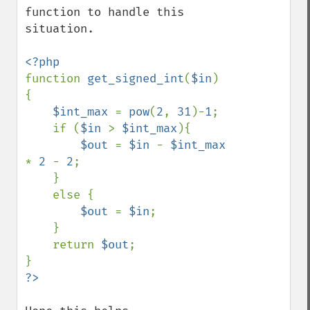
function to handle this 
situation.

function 
get_signed_int
(
$in
) 
{

$int_max 
= 
pow
(
2
, 
31
)-
1
;

    if (
$in 
> 
$int_max
){

$out 
= 
$in 
- 
$int_max 
* 
2 
- 
2
;

    }

    else {

$out 
= 
$in
;

    }

    return 
$out
;
