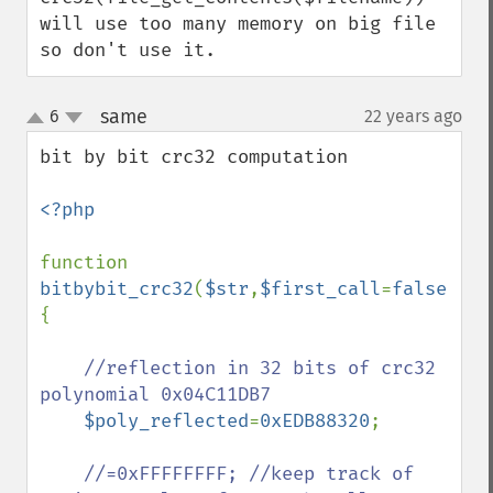
will use too many memory on big file 
so don't use it.
same
6
22 years ago
¶
up
down
bit by bit crc32 computation

<?php

function 
bitbybit_crc32
(
$str
,
$first_call
=
false
)
{

//reflection in 32 bits of crc32 
polynomial 0x04C11DB7

$poly_reflected
=
0xEDB88320
;

//=0xFFFFFFFF; //keep track of 