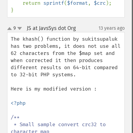
    return 
sprintf
(
$format
, 
$crc
);

}
JS at JavsSys dot Org
9
13 years ago
¶
up
down
The khash() function by sukitsupaluk 
has two problems, it does not use all 
62 characters from the $map set and 
when corrected it then produces 
different results on 64-bit compared 
to 32-bit PHP systems.

Here is my modified version :

<?php

/**

 * Small sample convert crc32 to 
character map
