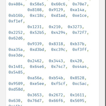
0x4084
,  
0x50a5
,  
0x60c6
,  
0x70e7
,

0x8108
,  
0x9129
,  
0xa14a
,  
0xb16b
,  
0xc18c
,  
0xd1ad
,  
0xe1ce
,  
0xf1ef
,

0x1231
,  
0x210
,  
0x3273
,  
0x2252
,  
0x52b5
,  
0x4294
,  
0x72f7
,  
0x62d6
,

0x9339
,  
0x8318
,  
0xb37b
,  
0xa35a
,  
0xd3bd
,  
0xc39c
,  
0xf3ff
,  
0xe3de
,

0x2462
,  
0x3443
,  
0x420
,  
0x1401
,  
0x64e6
,  
0x74c7
,  
0x44a4
,  
0x5485
,

0xa56a
,  
0xb54b
,  
0x8528
,  
0x9509
,  
0xe5ee
,  
0xf5cf
,  
0xc5ac
,  
0xd58d
,

0x3653
,  
0x2672
,  
0x1611
,  
0x630
,  
0x76d7
,  
0x66f6
,  
0x5695
,  