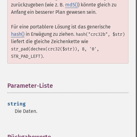
zurückzugeben (wie z. B.
md5()
) könnte gleich zu
Anfang ein besserer Plan gewesen sein.
Für eine portablere Lösung ist das generische
hash()
in Erwägung zu ziehen.
hash("crc32b", $str)
liefert die gleiche Zeichenkette wie
str_pad(dechex(crc32($str)), 8, '0',
.
STR_PAD_LEFT)
Parameter-Liste
¶
string
Die Daten.