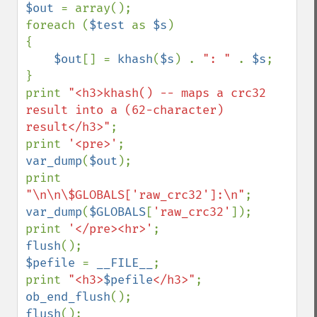
$out 
= array();

foreach (
$test 
as 
$s
)

{

$out
[] = 
khash
(
$s
) . 
": " 
. 
$s
;

}

print 
"<h3>khash() -- maps a crc32 
result into a (62-character) 
result</h3>"
;

print 
'<pre>'
var_dump
(
$out
);

print 
"\n\n\$GLOBALS['raw_crc32']:\n"
var_dump
(
$GLOBALS
[
'raw_crc32'
]);

print 
'</pre><hr>'
flush
$pefile 
= 
__FILE__
;

print 
"<h3>
$pefile
</h3>"
ob_end_flush
flush