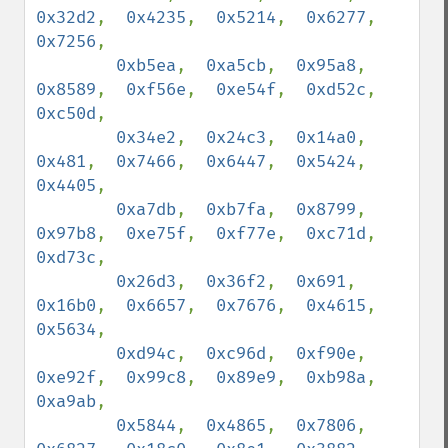
0x32d2
,  
0x4235
,  
0x5214
,  
0x6277
,  
0x7256
,

0xb5ea
,  
0xa5cb
,  
0x95a8
,  
0x8589
,  
0xf56e
,  
0xe54f
,  
0xd52c
,  
0xc50d
,

0x34e2
,  
0x24c3
,  
0x14a0
,  
0x481
,  
0x7466
,  
0x6447
,  
0x5424
,  
0x4405
,

0xa7db
,  
0xb7fa
,  
0x8799
,  
0x97b8
,  
0xe75f
,  
0xf77e
,  
0xc71d
,  
0xd73c
,

0x26d3
,  
0x36f2
,  
0x691
,  
0x16b0
,  
0x6657
,  
0x7676
,  
0x4615
,  
0x5634
,

0xd94c
,  
0xc96d
,  
0xf90e
,  
0xe92f
,  
0x99c8
,  
0x89e9
,  
0xb98a
,  
0xa9ab
,

0x5844
,  
0x4865
,  
0x7806
,  