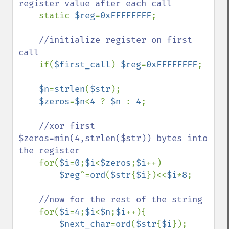
register value after each call

static 
$reg
=
0xFFFFFFFF
;

//initialize register on first 
call

if(
$first_call
) 
$reg
=
0xFFFFFFFF
;

$n
=
strlen
(
$str
);

$zeros
=
$n
<
4 
? 
$n 
: 
4
;

//xor first 
$zeros=min(4,strlen($str)) bytes into 
the register

for(
$i
=
0
;
$i
<
$zeros
;
$i
++)

$reg
^=
ord
(
$str
{
$i
})<<
$i
*
8
;

//now for the rest of the string

for(
$i
=
4
;
$i
<
$n
;
$i
++){

$next_char
=
ord
(
$str
{
$i
});
