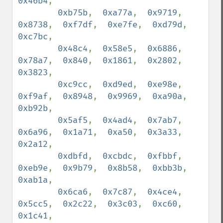
0x46b4
,

0xb75b
,  
0xa77a
,  
0x9719
,  
0x8738
,  
0xf7df
,  
0xe7fe
,  
0xd79d
,  
0xc7bc
,

0x48c4
,  
0x58e5
,  
0x6886
,  
0x78a7
,  
0x840
,  
0x1861
,  
0x2802
,  
0x3823
,

0xc9cc
,  
0xd9ed
,  
0xe98e
,  
0xf9af
,  
0x8948
,  
0x9969
,  
0xa90a
,  
0xb92b
,

0x5af5
,  
0x4ad4
,  
0x7ab7
,  
0x6a96
,  
0x1a71
,  
0xa50
,  
0x3a33
,  
0x2a12
,

0xdbfd
,  
0xcbdc
,  
0xfbbf
,  
0xeb9e
,  
0x9b79
,  
0x8b58
,  
0xbb3b
,  
0xab1a
,

0x6ca6
,  
0x7c87
,  
0x4ce4
,  
0x5cc5
,  
0x2c22
,  
0x3c03
,  
0xc60
,  
0x1c41
,
