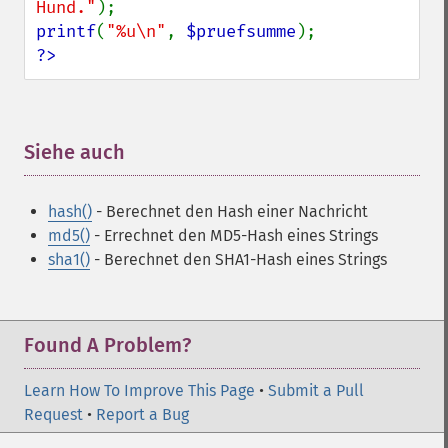
Hund."
printf
(
"%u\n"
, 
$pruefsumme
?>
Siehe auch
¶
hash()
- Berechnet den Hash einer Nachricht
md5()
- Errechnet den MD5-Hash eines Strings
sha1()
- Berechnet den SHA1-Hash eines Strings
Found A Problem?
Learn How To Improve This Page
•
Submit a Pull
Request
•
Report a Bug