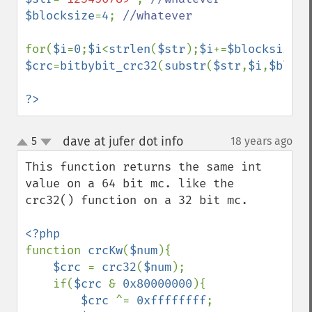
$blocksize
=
4
; 
//whatever

for(
$i
=
0
;
$i
<
strlen
(
$str
);
$i
+=
$blocksize
) 
$crc
=
bitbybit_crc32
(
substr
(
$str
,
$i
,
$block
?>
dave at jufer dot info
5
18 years ago
¶
up
down
This function returns the same int 
value on a 64 bit mc. like the 
crc32() function on a 32 bit mc.

function 
crcKw
(
$num
){

$crc 
= 
crc32
(
$num
);

    if(
$crc 
& 
0x80000000
){

$crc 
^= 
0xffffffff
;
