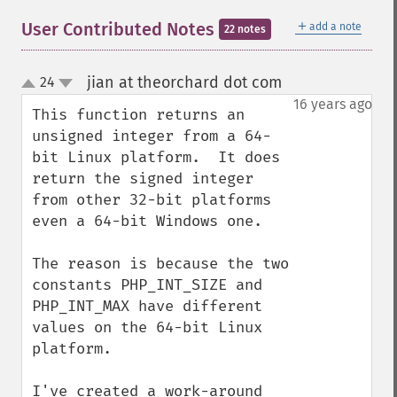
＋
User Contributed Notes
add a note
22 notes
jian at theorchard dot com
24
¶
up
down
16 years ago
This function returns an 
unsigned integer from a 64-
bit Linux platform.  It does 
return the signed integer 
from other 32-bit platforms 
even a 64-bit Windows one.

The reason is because the two 
constants PHP_INT_SIZE and 
PHP_INT_MAX have different 
values on the 64-bit Linux 
platform.

I've created a work-around 