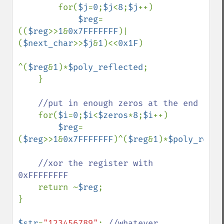
        for(
$j
=
0
;
$j
<
8
;
$j
++)

$reg
=
((
$reg
>>
1
&
0x7FFFFFFF
)|
(
$next_char
>>
$j
&
1
)<<
0x1F
)

^(
$reg
&
1
)*
$poly_reflected
;

    }

//put in enough zeros at the end

for(
$i
=
0
;
$i
<
$zeros
*
8
;
$i
++)

$reg
=
(
$reg
>>
1
&
0x7FFFFFFF
)^(
$reg
&
1
)*
$poly_refle
//xor the register with 
0xFFFFFFFF

return ~
$reg
;

}

$str
=
"123456789"
; 