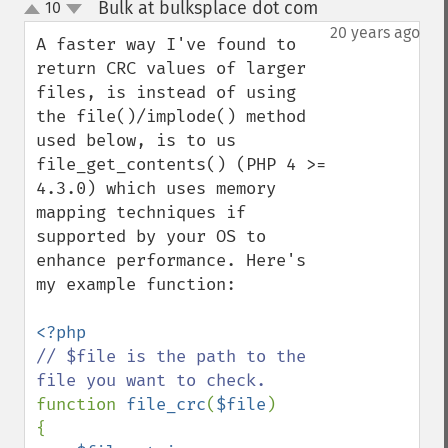
Bulk at bulksplace dot com
10
¶
up
down
20 years ago
A faster way I've found to 
return CRC values of larger 
files, is instead of using 
the file()/implode() method 
used below, is to us 
file_get_contents() (PHP 4 >= 
4.3.0) which uses memory 
mapping techniques if 
supported by your OS to 
enhance performance. Here's 
my example function: 

// $file is the path to the 
function 
file_crc
(
$file
)

{
