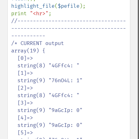
highlight_file
(
$pefile
);

print 
"<hr>"
//-----------------------------------
-------------------------------------
-----------

/* CURRENT output

array(19) {

  [0]=>

  string(8) "4GFfc4: "

  [1]=>

  string(9) "76nO4L: 1"

  [2]=>

  string(8) "4GFfc4: "

  [3]=>

  string(9) "9aGcIp: 0"

  [4]=>

  string(9) "9aGcIp: 0"

  [5]=>
