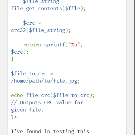
$file_string 
= 
file_get_contents
(
$file
);

$crc 
= 
crc32
(
$file_string
);

    return 
sprintf
(
"%u"
, 
$crc
);

}

$file_to_crc 
= 
/
home
/
path
/
to
/
file
.
jpg
;

echo 
file_crc
(
$file_to_crc
); 
// Outputs CRC value for 
I've found in testing this 