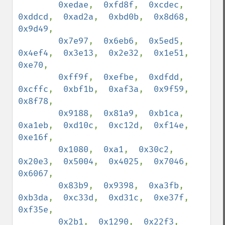
0xedae
,  
0xfd8f
,  
0xcdec
,  
0xddcd
,  
0xad2a
,  
0xbd0b
,  
0x8d68
,  
0x9d49
,

0x7e97
,  
0x6eb6
,  
0x5ed5
,  
0x4ef4
,  
0x3e13
,  
0x2e32
,  
0x1e51
,  
0xe70
,

0xff9f
,  
0xefbe
,  
0xdfdd
,  
0xcffc
,  
0xbf1b
,  
0xaf3a
,  
0x9f59
,  
0x8f78
,

0x9188
,  
0x81a9
,  
0xb1ca
,  
0xa1eb
,  
0xd10c
,  
0xc12d
,  
0xf14e
,  
0xe16f
,

0x1080
,  
0xa1
,  
0x30c2
,  
0x20e3
,  
0x5004
,  
0x4025
,  
0x7046
,  
0x6067
,

0x83b9
,  
0x9398
,  
0xa3fb
,  
0xb3da
,  
0xc33d
,  
0xd31c
,  
0xe37f
,  
0xf35e
,

0x2b1
,  
0x1290
,  
0x22f3
,  