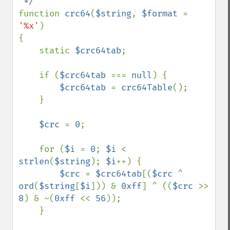
function 
crc64
(
$string
, 
$format 
= 
'%x'
)

{

    static 
$crc64tab
;

    if (
$crc64tab 
=== 
null
) {

$crc64tab 
= 
crc64Table
();

    }

$crc 
= 
0
;

    for (
$i 
= 
0
; 
$i 
< 
strlen
(
$string
); 
$i
++) {

$crc 
= 
$crc64tab
[(
$crc 
^ 
ord
(
$string
[
$i
])) & 
0xff
] ^ ((
$crc 
>> 
8
) & ~(
0xff 
<< 
56
));

    }
