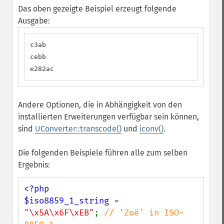
Das oben gezeigte Beispiel erzeugt folgende
Ausgabe:
c3ab

cebb

e282ac
Andere Optionen, die in Abhängigkeit von den
installierten Erweiterungen verfügbar sein können,
sind
UConverter::transcode()
und
iconv()
.
Die folgenden Beispiele führen alle zum selben
Ergebnis:
<?php

$iso8859_1_string 
= 
"\x5A\x6F\xEB"
; 
// 'Zoë' in ISO-