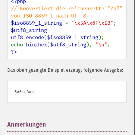
// Konvertiert die Zeichenkette "Zoë" 
$iso8859_1_string 
= 
"\x5A\x6F\xEB"
$utf8_string 
= 
utf8_encode
(
$iso8859_1_string
);

echo 
bin2hex
(
$utf8_string
), 
"\n"
?>
Das oben gezeigte Beispiel erzeugt folgende Ausgabe:
5a6fc3ab
Anmerkungen
¶