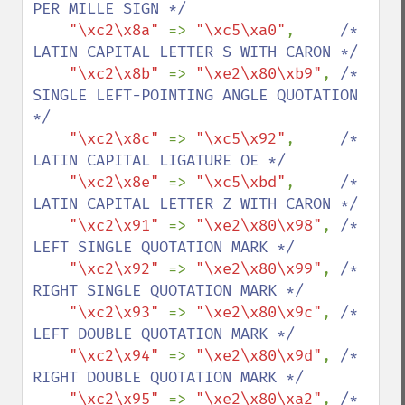
PER MILLE SIGN */

"\xc2\x8a" 
=> 
"\xc5\xa0"
,     
/* 
LATIN CAPITAL LETTER S WITH CARON */

"\xc2\x8b" 
=> 
"\xe2\x80\xb9"
, 
/* 
SINGLE LEFT-POINTING ANGLE QUOTATION 
*/

"\xc2\x8c" 
=> 
"\xc5\x92"
,     
/* 
LATIN CAPITAL LIGATURE OE */

"\xc2\x8e" 
=> 
"\xc5\xbd"
,     
/* 
LATIN CAPITAL LETTER Z WITH CARON */

"\xc2\x91" 
=> 
"\xe2\x80\x98"
, 
/* 
LEFT SINGLE QUOTATION MARK */

"\xc2\x92" 
=> 
"\xe2\x80\x99"
, 
/* 
RIGHT SINGLE QUOTATION MARK */

"\xc2\x93" 
=> 
"\xe2\x80\x9c"
, 
/* 
LEFT DOUBLE QUOTATION MARK */

"\xc2\x94" 
=> 
"\xe2\x80\x9d"
, 
/* 
RIGHT DOUBLE QUOTATION MARK */

"\xc2\x95" 
=> 
"\xe2\x80\xa2"
, 
/* 