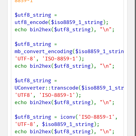
8859-1

$utf8_string 
= 
utf8_encode
(
$iso8859_1_string
);

echo 
bin2hex
(
$utf8_string
), 
"\n"
;

$utf8_string 
= 
mb_convert_encoding
(
$iso8859_1_string
, 
'UTF-8'
, 
'ISO-8859-1'
);

echo 
bin2hex
(
$utf8_string
), 
"\n"
;

$utf8_string 
= 
UConverter
::
transcode
(
$iso8859_1_string
'UTF8'
, 
'ISO-8859-1'
);

echo 
bin2hex
(
$utf8_string
), 
"\n"
;

$utf8_string 
= 
iconv
(
'ISO-8859-1'
, 
'UTF-8'
, 
$iso8859_1_string
);

echo 
bin2hex
(
$utf8_string
), 
"\n"