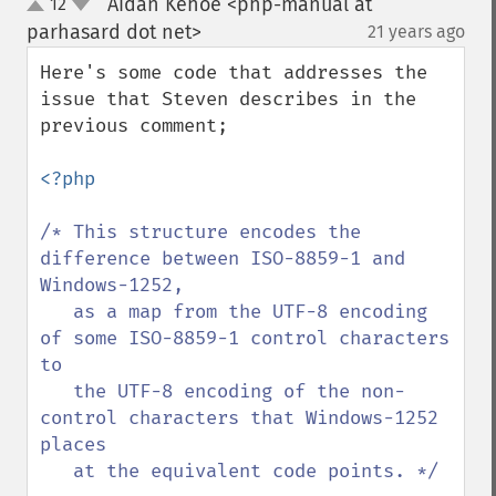
Aidan Kehoe <php-manual at
12
up
down
parhasard dot net>
21 years ago
¶
Here's some code that addresses the 
issue that Steven describes in the 
previous comment; 

<?php

/* This structure encodes the 
difference between ISO-8859-1 and 
Windows-1252,

   as a map from the UTF-8 encoding 
of some ISO-8859-1 control characters 
to

   the UTF-8 encoding of the non-
control characters that Windows-1252 
places

   at the equivalent code points. */
