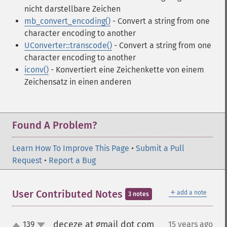
nicht darstellbare Zeichen
mb_convert_encoding()
- Convert a string from one
character encoding to another
UConverter::transcode()
- Convert a string from one
character encoding to another
iconv()
- Konvertiert eine Zeichenkette von einem
Zeichensatz in einen anderen
Found A Problem?
Learn How To Improve This Page
•
Submit a Pull
Request
•
Report a Bug
＋
User Contributed Notes
add a note
3 notes
deceze at gmail dot com
139
15 years ago
¶