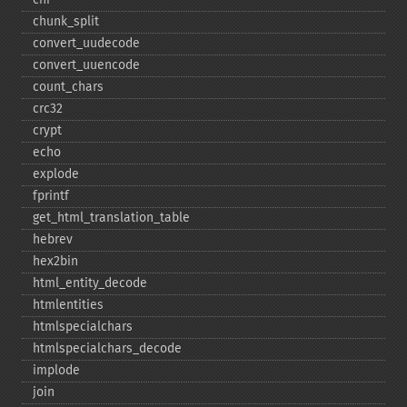
chunk_​split
convert_​uudecode
convert_​uuencode
count_​chars
crc32
crypt
echo
explode
fprintf
get_​html_​translation_​table
hebrev
hex2bin
html_​entity_​decode
htmlentities
htmlspecialchars
htmlspecialchars_​decode
implode
join