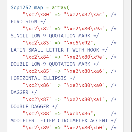
$cp1252_map 
= array(

"\xc2\x80" 
=> 
"\xe2\x82\xac"
, 
/* 
EURO SIGN */

"\xc2\x82" 
=> 
"\xe2\x80\x9a"
, 
/* 
SINGLE LOW-9 QUOTATION MARK */

"\xc2\x83" 
=> 
"\xc6\x92"
,     
/* 
LATIN SMALL LETTER F WITH HOOK */

"\xc2\x84" 
=> 
"\xe2\x80\x9e"
, 
/* 
DOUBLE LOW-9 QUOTATION MARK */

"\xc2\x85" 
=> 
"\xe2\x80\xa6"
, 
/* 
HORIZONTAL ELLIPSIS */

"\xc2\x86" 
=> 
"\xe2\x80\xa0"
, 
/* 
DAGGER */

"\xc2\x87" 
=> 
"\xe2\x80\xa1"
, 
/* 
DOUBLE DAGGER */

"\xc2\x88" 
=> 
"\xcb\x86"
,     
/* 
MODIFIER LETTER CIRCUMFLEX ACCENT */

"\xc2\x89" 
=> 
"\xe2\x80\xb0"
, 
/* 