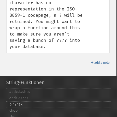
character has no 
representation in the ISO-
8859-1 codepage, a ? will be 
returned. You might want to 
wrap a function around this 
to make sure you aren't 
saving a bunch of ???? into 
your database.
＋
add a note
String-Funktionen
addcslashes
addslashes
bin2hex
chop
chr