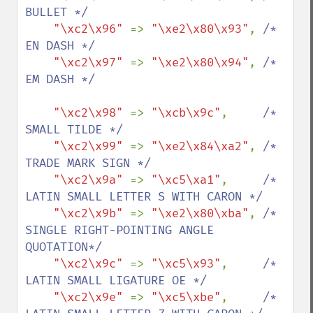
BULLET */

"\xc2\x96" 
=> 
"\xe2\x80\x93"
, 
/* 
EN DASH */

"\xc2\x97" 
=> 
"\xe2\x80\x94"
, 
/* 
EM DASH */

"\xc2\x98" 
=> 
"\xcb\x9c"
,     
/* 
SMALL TILDE */

"\xc2\x99" 
=> 
"\xe2\x84\xa2"
, 
/* 
TRADE MARK SIGN */

"\xc2\x9a" 
=> 
"\xc5\xa1"
,     
/* 
LATIN SMALL LETTER S WITH CARON */

"\xc2\x9b" 
=> 
"\xe2\x80\xba"
, 
/* 
SINGLE RIGHT-POINTING ANGLE 
QUOTATION*/

"\xc2\x9c" 
=> 
"\xc5\x93"
,     
/* 
LATIN SMALL LIGATURE OE */

"\xc2\x9e" 
=> 
"\xc5\xbe"
,     
/* 