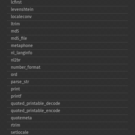
lcfirst
levenshtein
localeconv
ltrim
md5
md5_​file
metaphone
nl_​langinfo
nl2br
number_​format
ord
parse_​str
print
printf
quoted_​printable_​decode
quoted_​printable_​encode
quotemeta
rtrim
setlocale