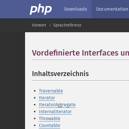
Downloads
Documentation
Vorwort
Sprachreferenz
Vordefinierte Interfaces u
Inhaltsverzeichnis
¶
Traversable
Iterator
IteratorAggregate
InternalIterator
Throwable
Countable