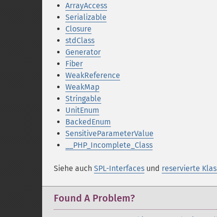
ArrayAccess
Serializable
Closure
stdClass
Generator
Fiber
WeakReference
WeakMap
Stringable
UnitEnum
BackedEnum
SensitiveParameterValue
__PHP_Incomplete_Class
Siehe auch
SPL-Interfaces
und
reservierte Kla
Found A Problem?