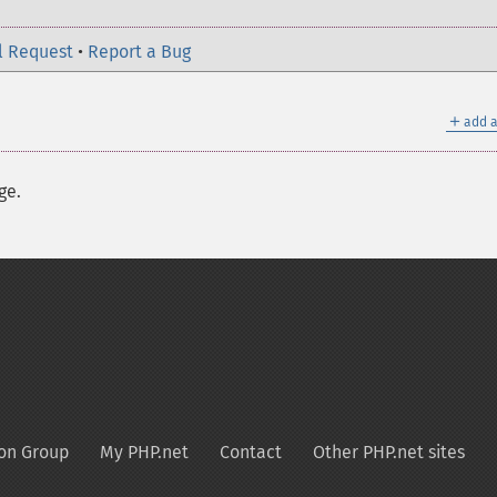
l Request
•
Report a Bug
＋
add a
ge.
on Group
My PHP.net
Contact
Other PHP.net sites