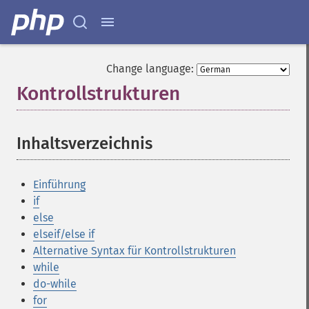
Change language:
Kontrollstrukturen
¶
Inhaltsverzeichnis
¶
Einführung
if
else
elseif/else if
Alternative Syntax für Kontrollstrukturen
while
do-while
for