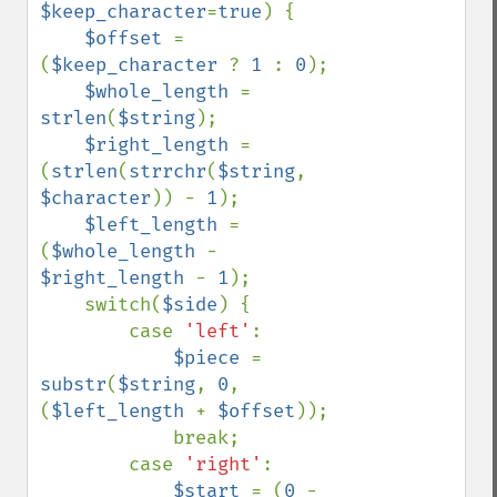
$keep_character
=
true
) {

$offset 
= 
(
$keep_character 
? 
1 
: 
0
);

$whole_length 
= 
strlen
(
$string
);

$right_length 
= 
(
strlen
(
strrchr
(
$string
, 
$character
)) - 
1
);

$left_length 
= 
(
$whole_length 
- 
$right_length 
- 
1
);

    switch(
$side
) {

        case 
'left'
:

$piece 
= 
substr
(
$string
, 
0
, 
(
$left_length 
+ 
$offset
));

            break;

        case 
'right'
:

$start 
= (
0 
- 