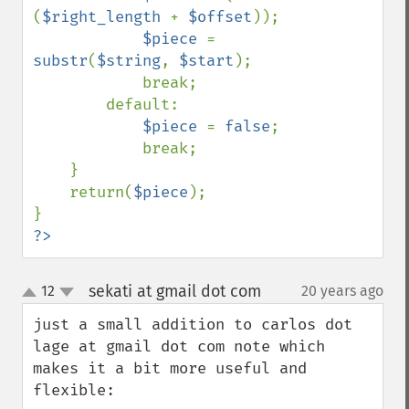
(
$right_length 
+ 
$offset
));

$piece 
= 
substr
(
$string
, 
$start
);

            break;

        default:

$piece 
= 
false
;

            break;

    }

    return(
$piece
);

?>
sekati at gmail dot com
12
20 years ago
¶
up
down
just a small addition to carlos dot 
lage at gmail dot com note which 
makes it a bit more useful and 
flexible:
