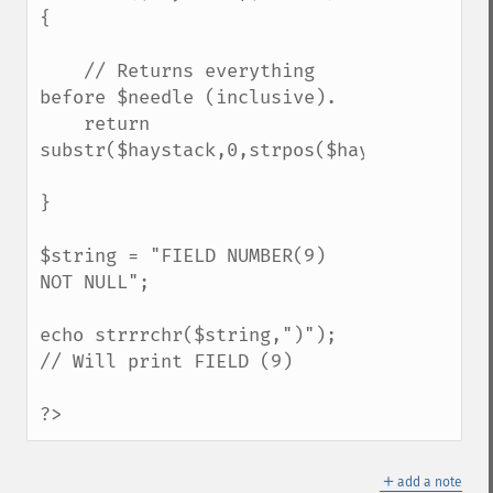
{

    // Returns everything 
before $needle (inclusive).

    return 
substr($haystack,0,strpos($haystack,$needl
}

$string = "FIELD NUMBER(9) 
NOT NULL";

echo strrrchr($string,")"); 
// Will print FIELD (9)

?>
＋
add a note