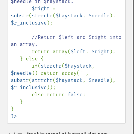
$needle in $haystack.

$right 
=  
substr
(
strrchr
(
$haystack
, 
$needle
), 
$r_inclusive
);

//Return $left and $right into 
an array.

return array(
$left
, 
$right
);

   } else {

       if(
strrchr
(
$haystack
, 
$needle
)) return array(
''
, 
substr
(
strrchr
(
$haystack
, 
$needle
), 
$r_inclusive
));

       else return 
false
;

   }

?>