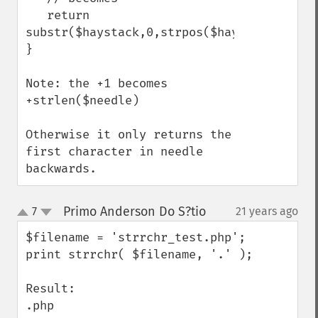
   return 
substr($haystack,0,strpos($haystack,$need
}

Note: the +1 becomes 
+strlen($needle)

Otherwise it only returns the 
first character in needle 
backwards.
Primo Anderson Do S?tio
7
21 years ago
¶
up
down
$filename = 'strrchr_test.php';

print strrchr( $filename, '.' );

Result:

.php
