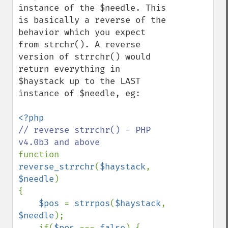
instance of the $needle. This 
is basically a reverse of the 
behavior which you expect 
from strchr(). A reverse 
version of strrchr() would 
return everything in 
$haystack up to the LAST 
instance of $needle, eg:

// reverse strrchr() - PHP 
function 
reverse_strrchr
(
$haystack
, 
$needle
)

{

$pos 
= 
strrpos
(
$haystack
, 
$needle
);

    if(
$pos 
=== 
false
) {
