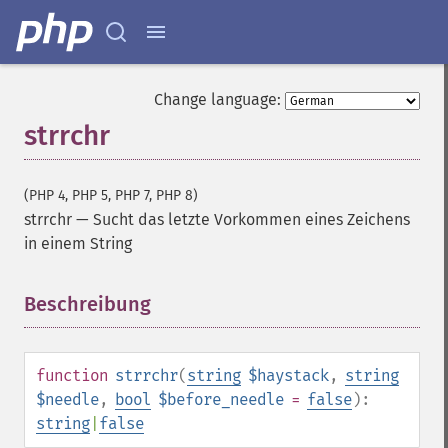
Change language:
strrchr
(PHP 4, PHP 5, PHP 7, PHP 8)
strrchr
—
Sucht das letzte Vorkommen eines Zeichens
in einem String
Beschreibung
¶
function
strrchr
(
string
$haystack
,
string
$needle
,
bool
$before_needle
=
false
):
string
|
false