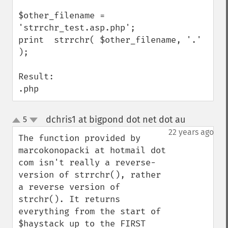
$other_filename = 
'strrchr_test.asp.php';

print  strrchr( $other_filename, '.' 
);

Result:

.php
dchris1 at bigpond dot net dot au
5
¶
up
down
22 years ago
The function provided by 
marcokonopacki at hotmail dot 
com isn't really a reverse-
version of strrchr(), rather 
a reverse version of 
strchr(). It returns 
everything from the start of 
$haystack up to the FIRST 