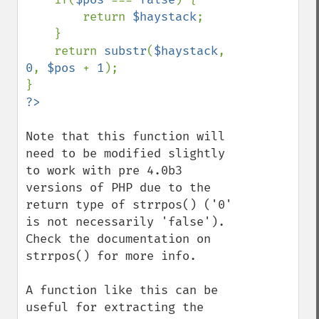
        return 
$haystack
;

    }

    return 
substr
(
$haystack
, 
0
, 
$pos 
+ 
1
);

Note that this function will 
need to be modified slightly 
to work with pre 4.0b3 
versions of PHP due to the 
return type of strrpos() ('0' 
is not necessarily 'false'). 
Check the documentation on 
strrpos() for more info. 

A function like this can be 
useful for extracting the 