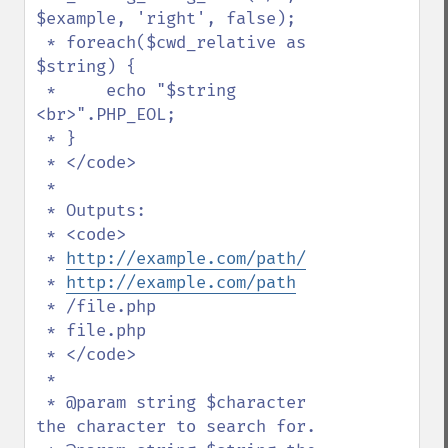
$example, 'right', false);

 * foreach($cwd_relative as 
$string) {

 *     echo "$string 
<br>".PHP_EOL;

 * }

 * </code>

 * 

 * Outputs:

 * <code>

 * 
http://example.com/path/
 * 
http://example.com/path
 * /file.php

 * file.php

 * </code>

 * 

 * @param string $character 
the character to search for.
