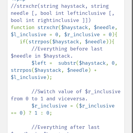
//strxchr(string haystack, string 
needle [, bool int leftinclusive [, 
function 
strxchr
(
$haystack
, 
$needle
, 
$l_inclusive 
= 
0
, 
$r_inclusive 
= 
0
){

   if(
strrpos
(
$haystack
, 
$needle
)){

//Everything before last 
$needle in $haystack.

$left 
=  
substr
(
$haystack
, 
0
, 
strrpos
(
$haystack
, 
$needle
) + 
$l_inclusive
);

//Switch value of $r_inclusive 
from 0 to 1 and viceversa.

$r_inclusive 
= (
$r_inclusive 
== 
0
) ? 
1 
: 
0
;

//Everything after last 