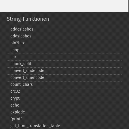
String-Funktionen
addcslashes
addslashes
bin2hex
chop
chr
chunk_​split
convert_​uudecode
convert_​uuencode
count_​chars
crc32
crypt
echo
explode
fprintf
get_​html_​translation_​table