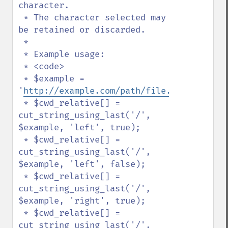
character.

 * The character selected may 
be retained or discarded.

 * 

 * Example usage:

 * <code>

 * $example = 
'
http://example.com/path/file.php
';

 * $cwd_relative[] = 
cut_string_using_last('/', 
$example, 'left', true);

 * $cwd_relative[] = 
cut_string_using_last('/', 
$example, 'left', false);

 * $cwd_relative[] = 
cut_string_using_last('/', 
$example, 'right', true);

 * $cwd_relative[] = 
cut_string_using_last('/', 