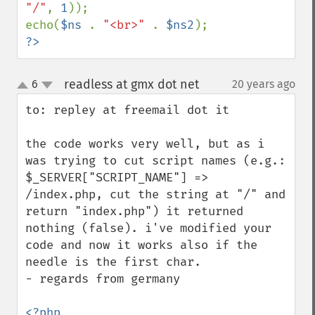
"/"
, 
1
));

echo(
$ns 
. 
"<br>" 
. 
$ns2
?>
readless at gmx dot net
6
20 years ago
¶
up
down
to: repley at freemail dot it

the code works very well, but as i 
was trying to cut script names (e.g.: 
$_SERVER["SCRIPT_NAME"] => 
/index.php, cut the string at "/" and 
return "index.php") it returned 
nothing (false). i've modified your 
code and now it works also if the 
needle is the first char.

- regards from germany
