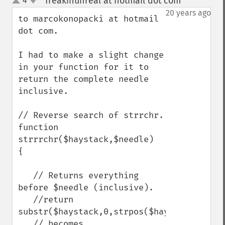
freakinunreal at hotmail dot com
4
¶
up
down
20 years ago
to marcokonopacki at hotmail 
dot com.

I had to make a slight change 
in your function for it to 
return the complete needle 
inclusive.

// Reverse search of strrchr.

function 
strrrchr($haystack,$needle)

{

   // Returns everything 
before $needle (inclusive).

   //return 
substr($haystack,0,strpos($haystack,$needl
   // becomes
