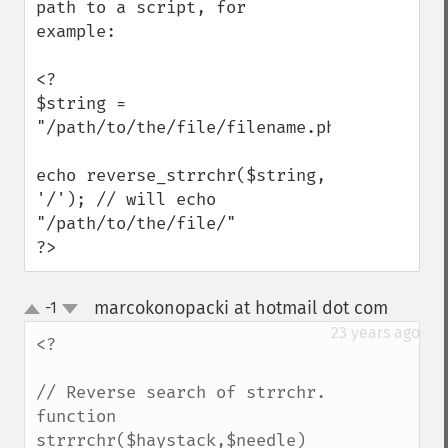
path to a script, for 
example:

<?

$string = 
"/path/to/the/file/filename.php";

echo reverse_strrchr($string, 
'/'); // will echo 
"/path/to/the/file/"

?>
marcokonopacki at hotmail dot com
-1
¶
up
down
23 years ago
<?

// Reverse search of strrchr.

function 
strrrchr($haystack,$needle)
