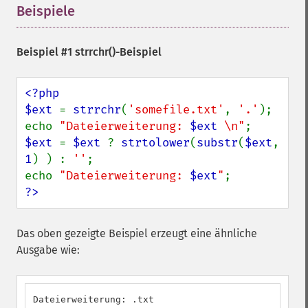
Beispiele
¶
Beispiel #1
strrchr()
-Beispiel
<?php

$ext 
= 
strrchr
(
'somefile.txt'
, 
'.'
);

echo 
"Dateierweiterung: 
$ext
 \n"
$ext 
= 
$ext 
? 
strtolower
(
substr
(
$ext
, 
1
) ) : 
''
;

echo 
"Dateierweiterung: 
$ext
"
?>
Das oben gezeigte Beispiel erzeugt eine ähnliche
Ausgabe wie:
Dateierweiterung: .txt
