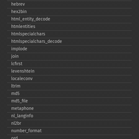
hebrev
hex2bin
html_​entity_​decode
htmlentities
htmlspecialchars
htmlspecialchars_​decode
implode
join
lcfirst
levenshtein
localeconv
ltrim
md5
md5_​file
metaphone
nl_​langinfo
nl2br
number_​format
ord