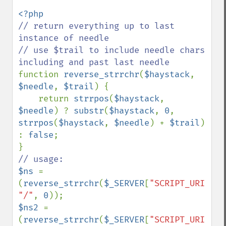
// return everything up to last 
instance of needle

// use $trail to include needle chars 
function 
reverse_strrchr
(
$haystack
, 
$needle
, 
$trail
) {

    return 
strrpos
(
$haystack
, 
$needle
) ? 
substr
(
$haystack
, 
0
, 
strrpos
(
$haystack
, 
$needle
) + 
$trail
) 
: 
false
;

$ns 
= 
(
reverse_strrchr
(
$_SERVER
[
"SCRIPT_URI"
], 
"/"
, 
0
$ns2 
= 
(
reverse_strrchr
(
$_SERVER
[
"SCRIPT_URI"
], 