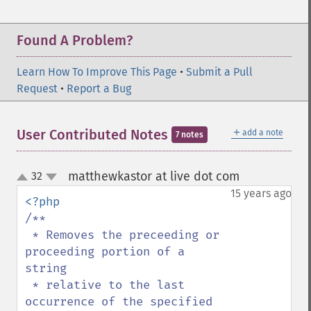
Found A Problem?
Learn How To Improve This Page
•
Submit a Pull
Request
•
Report a Bug
＋
User Contributed Notes
add a note
7 notes
matthewkastor at live dot com
32
¶
up
down
15 years ago
/**

 * Removes the preceeding or 
proceeding portion of a 
string

 * relative to the last 
occurrence of the specified 