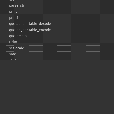
parse_​str
print
printf
quoted_​printable_​decode
quoted_​printable_​encode
quotemeta
rtrim
setlocale
sha1
sha1_​file
similar_​text
soundex
sprintf
sscanf
str_​contains
str_​decrement
str_​ends_​with
str_​getcsv