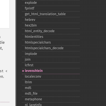
explode
fprintf
get_​html_​translation_​table
hebrev
hex2bin
html_​entity_​decode
n
htmlentities
die
htmlspecialchars
t,
htmlspecialchars_​decode
implode
join
lcfirst
levenshtein
st <
en.
localeconv
ltrim
md5
md5_​file
metaphone
nl_​langinfo