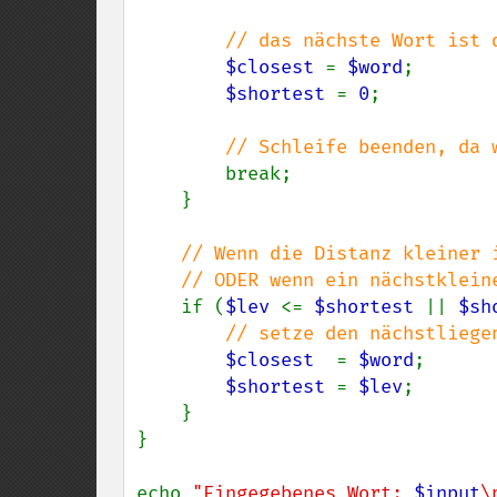
// das nächste Wort ist 
$closest 
= 
$word
;

$shortest 
= 
0
;

// Schleife beenden, da 
break;

    }

// Wenn die Distanz kleiner 
    // ODER wenn ein nächstkleineres Wort noch nicht gefunden wurde

if (
$lev 
<= 
$shortest 
|| 
$sh
// setze den nächstliege
$closest  
= 
$word
;

$shortest 
= 
$lev
;

    }

}

echo 
"Eingegebenes Wort: 
$input
\