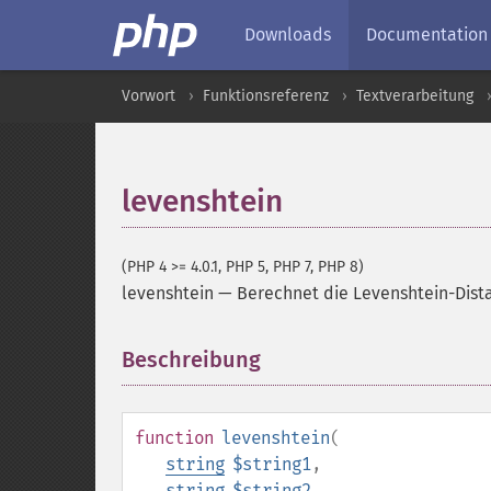
Downloads
Documentation
Vorwort
Funktionsreferenz
Textverarbeitung
levenshtein
(PHP 4 >= 4.0.1, PHP 5, PHP 7, PHP 8)
levenshtein
—
Berechnet die Levenshtein-Dista
Beschreibung
¶
function
levenshtein
(
string
$string1
,
string
$string2
,