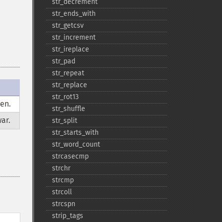
str_​decrement
str_​ends_​with
str_​getcsv
str_​increment
str_​ireplace
str_​pad
str_​repeat
str_​replace
str_​rot13
en.
str_​shuffle
ar.
str_​split
str_​starts_​with
str_​word_​count
strcasecmp
strchr
strcmp
strcoll
strcspn
strip_​tags