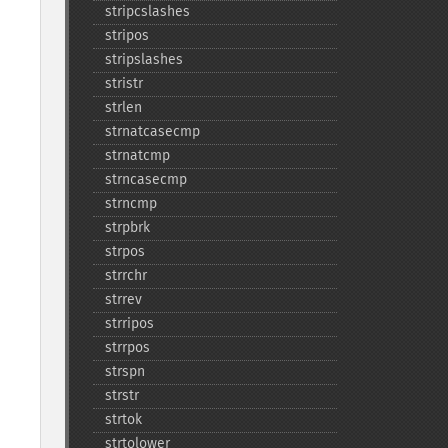
stripcslashes
stripos
stripslashes
stristr
strlen
strnatcasecmp
strnatcmp
strncasecmp
strncmp
strpbrk
strpos
strrchr
strrev
strripos
strrpos
strspn
strstr
strtok
strtolower