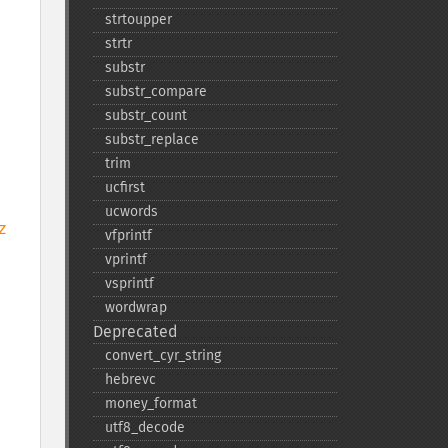
strtoupper
strtr
substr
substr_​compare
substr_​count
substr_​replace
trim
ucfirst
ucwords


vfprintf
vprintf
vsprintf
wordwrap
Deprecated
convert_​cyr_​string
hebrevc
money_​format
utf8_​decode