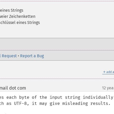
eines Strings
weier Zeichenketten
hlüssel eines Strings
l Request
•
Report a Bug
＋
add a
gmail dot com
12 yea
¶
es each byte of the input string individually.
ch as UTF-8, it may give misleading results.
