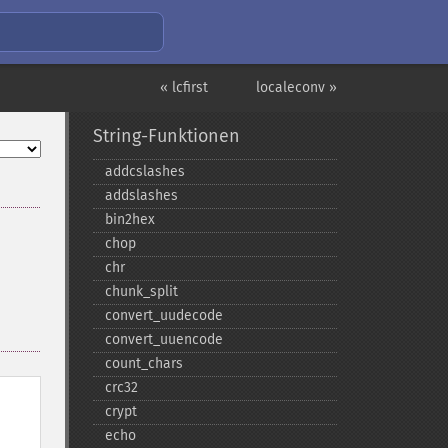
« lcfirst
localeconv »
String-Funktionen
addcslashes
addslashes
bin2hex
chop
chr
chunk_​split
convert_​uudecode
convert_​uuencode
count_​chars
crc32
crypt
echo