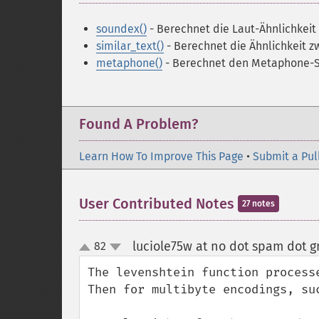
soundex()
- Berechnet die Laut-Ähnlichkeit 
similar_text()
- Berechnet die Ähnlichkeit z
metaphone()
- Berechnet den Metaphone-Sc
Found A Problem?
Learn How To Improve This Page
•
Submit a Pul
User Contributed Notes
27 notes
luciole75w at no dot spam dot 
82
up
down
The levenshtein function process
Then for multibyte encodings, su