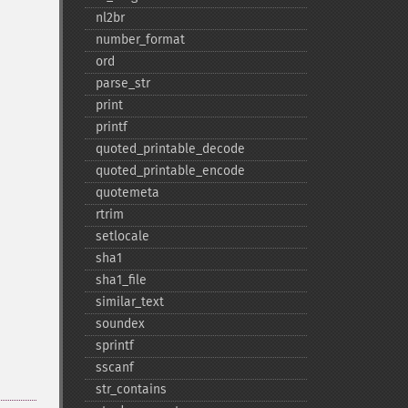
nl2br
number_​format
ord
parse_​str
print
printf
quoted_​printable_​decode
quoted_​printable_​encode
quotemeta
rtrim
setlocale
sha1
sha1_​file
similar_​text
soundex
sprintf
sscanf
str_​contains