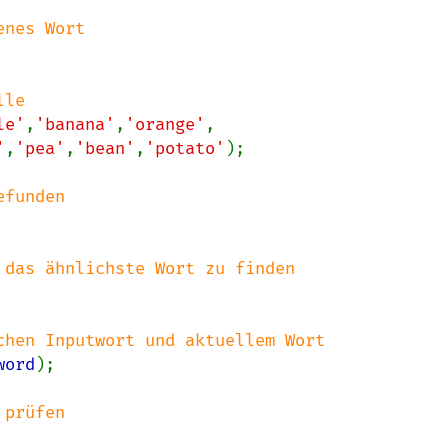
le'
,
'banana'
,
'orange'
,

'
,
'pea'
,
'bean'
,
'potato'
);

chen Inputwort und aktuellem Wort

word
);

prüfen
