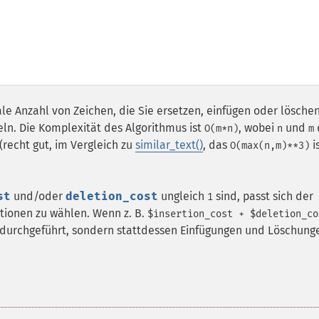
le Anzahl von Zeichen, die Sie ersetzen, einfügen oder lösche
. Die Komplexität des Algorithmus ist
, wobei
und
O(m*n)
n
m
(recht gut, im Vergleich zu
similar_text()
, das
is
O(max(n,m)**3)
st
und/oder
deletion_cost
ungleich
sind, passt sich der
1
tionen zu wählen. Wenn z. B.
$insertion_cost + $deletion_co
 durchgeführt, sondern stattdessen Einfügungen und Löschung