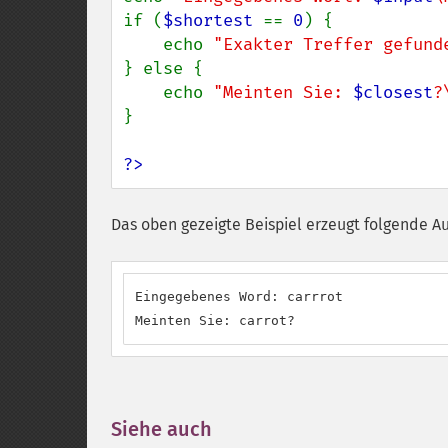
if (
$shortest 
== 
0
) {

    echo 
"Exakter Treffer gefund
} else {

    echo 
"Meinten Sie: 
$closest
?
}

?>
Das oben gezeigte Beispiel erzeugt folgende A
Eingegebenes Word: carrrot

Meinten Sie: carrot?
Siehe auch
¶