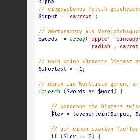
$input 
= 
'carrrot'
;

$words  
= array(
'apple'
,
'pineapp
'radish'
,
'carrot
$shortest 
= -
1
;

foreach (
$words 
as 
$word
) {

// berechne die Distanz zwis
$lev 
= 
levenshtein
(
$input
, 
$
// auf einen exakten Treffer 
if (
$lev 
== 
0
) {
