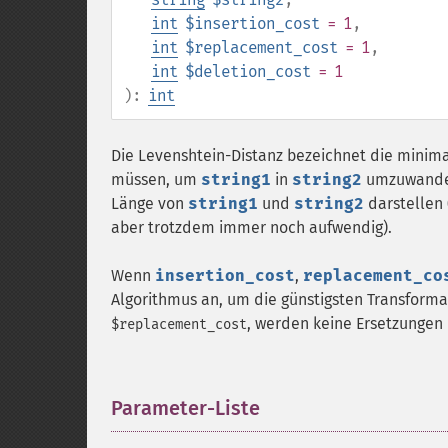
int
$insertion_cost
= 1
,
int
$replacement_cost
= 1
,
int
$deletion_cost
= 1
):
int
Die Levenshtein-Distanz bezeichnet die minima
müssen, um
string1
in
string2
umzuwandeln
Länge von
string1
und
string2
darstellen 
aber trotzdem immer noch aufwendig).
Wenn
insertion_cost
,
replacement_co
Algorithmus an, um die günstigsten Transforma
, werden keine Ersetzungen
$replacement_cost
Parameter-Liste
¶