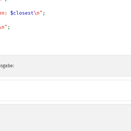
en: 
$closest
\n"
;

\n"
;

usgabe: