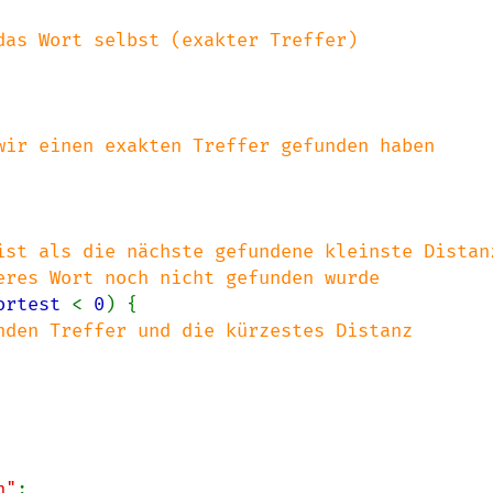
das Wort selbst (exakter Treffer)

wir einen exakten Treffer gefunden haben

ist als die nächste gefundene kleinste Distanz
ortest 
< 
0
) {

nden Treffer und die kürzestes Distanz

n"
;
