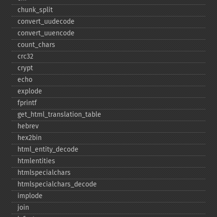
chunk_​split
convert_​uudecode
convert_​uuencode
count_​chars
crc32
crypt
echo
explode
fprintf
get_​html_​translation_​table
hebrev
hex2bin
html_​entity_​decode
htmlentities
htmlspecialchars
htmlspecialchars_​decode
implode
join