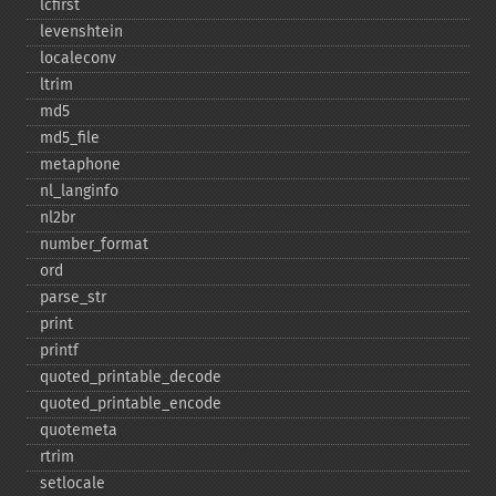
lcfirst
levenshtein
localeconv
ltrim
md5
md5_​file
metaphone
nl_​langinfo
nl2br
number_​format
ord
parse_​str
print
printf
quoted_​printable_​decode
quoted_​printable_​encode
quotemeta
rtrim
setlocale