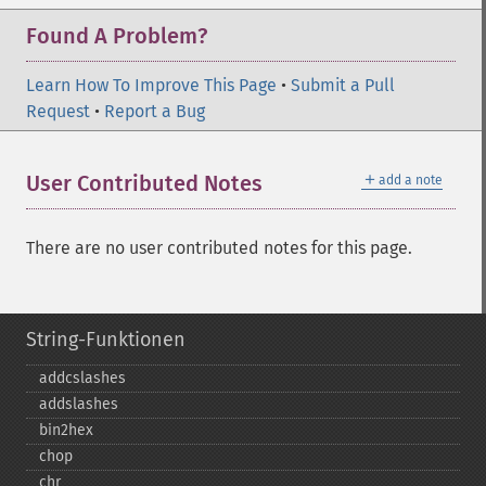
Found A Problem?
Learn How To Improve This Page
•
Submit a Pull
Request
•
Report a Bug
＋
User Contributed Notes
add a note
There are no user contributed notes for this page.
String-Funktionen
addcslashes
addslashes
bin2hex
chop
chr