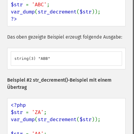
$str 
= 
'ABC'
var_dump
(
str_decrement
(
$str
?>
Das oben gezeigte Beispiel erzeugt folgende Ausgabe:
string(3) "ABB"
Beispiel #2
str_decrement()
-Beispiel mit einem
Übertrag
<?php

$str 
= 
'ZA'
var_dump
(
str_decrement
(
$str
));

$str 
= 
'AA'