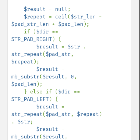
$result 
= 
null
;

$repeat 
= 
ceil
(
$str_len 
- 
$pad_str_len 
+ 
$pad_len
);

    if (
$dir 
== 
STR_PAD_RIGHT
) {

$result 
= 
$str 
. 
str_repeat
(
$pad_str
, 
$repeat
);

$result 
= 
mb_substr
(
$result
, 
0
, 
$pad_len
);

    } else if (
$dir 
== 
STR_PAD_LEFT
) {

$result 
= 
str_repeat
(
$pad_str
, 
$repeat
) 
. 
$str
;

$result 
= 
mb_substr
(
$result
, 