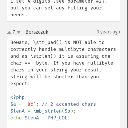
i set 4 digits (see parameter #2), 
but you can set any fitting your 
needs.
Borszczuk
7
3 years ago
¶
up
down
Beware, \str_pad() is NOT able to 
correctly handle multibyte characters 
and as \strlen() it is assuming one 
char ==  byte. If you have multibyte 
chars in your string your result 
string will be shorter than you 
expect:

<?php

$a 
= 
'áč'
; 
$lenA 
= 
\mb_strlen
(
$a
);

echo 
$lenA 
. 
PHP_EOL
;
