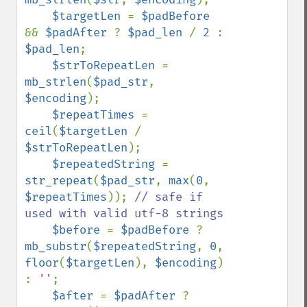
$targetLen 
= 
$padBefore 
&& 
$padAfter 
? 
$pad_len 
/ 
2 
: 
$pad_len
;

$strToRepeatLen 
= 
mb_strlen
(
$pad_str
, 
$encoding
);

$repeatTimes 
= 
ceil
(
$targetLen 
/ 
$strToRepeatLen
);

$repeatedString 
= 
str_repeat
(
$pad_str
, 
max
(
0
, 
$repeatTimes
)); 
// safe if 
used with valid utf-8 strings

$before 
= 
$padBefore 
? 
mb_substr
(
$repeatedString
, 
0
, 
floor
(
$targetLen
), 
$encoding
) 
: 
''
;

$after 
= 
$padAfter 
? 