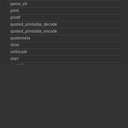
parse_​str
print
printf
quoted_​printable_​decode
quoted_​printable_​encode
quotemeta
rtrim
setlocale
sha1
sha1_​file
similar_​text
soundex
sprintf
sscanf
str_​contains
str_​decrement
str_​ends_​with
str_​getcsv
str_​increment