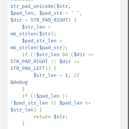
str_pad_unicode
(
$str
, 
$pad_len
, 
$pad_str 
= 
' '
, 
$dir 
= 
STR_PAD_RIGHT
) {

$str_len 
= 
mb_strlen
(
$str
);

$pad_str_len 
= 
mb_strlen
(
$pad_str
);

    if (!
$str_len 
&& (
$dir 
== 
STR_PAD_RIGHT 
|| 
$dir 
== 
STR_PAD_LEFT
)) {

$str_len 
= 
1
; 
// 
@debug

}

    if (!
$pad_len 
|| 
!
$pad_str_len 
|| 
$pad_len 
<= 
$str_len
) {

        return 
$str
;

    }
