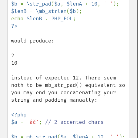
$b 
= 
\str_pad
(
$a
, 
$lenA 
+ 
10
, 
' '
$lenB 
= 
\mb_strlen
(
$b
);

echo 
$lenB 
. 
PHP_EOL
would produce:

2

10

instead of expected 12. There seem 
noth to be mb_str_pad() equivalent so 
you may end you concatenating your 
string and padding manually:

<?php

$a 
= 
'áč'
; 
// 2 accented chars

$b 
= 
mb_str_pad
(
$a
, 
$lenA 
+ 
10
, 
' '