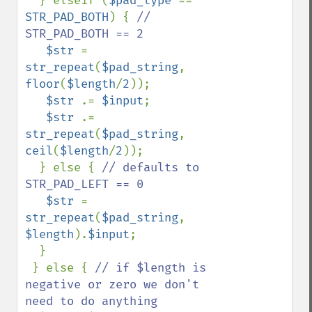
  } elseif (
$pad_type 
== 
STR_PAD_BOTH
) { 
// 
STR_PAD_BOTH == 2

$str 
= 
str_repeat
(
$pad_string
, 
floor
(
$length
/
2
));

$str 
.= 
$input
;

$str 
.= 
str_repeat
(
$pad_string
, 
ceil
(
$length
/
2
));

  } else { 
// defaults to 
STR_PAD_LEFT == 0

$str 
= 
str_repeat
(
$pad_string
, 
$length
).
$input
;

  }

 } else { 
// if $length is 
negative or zero we don't 
need to do anything
