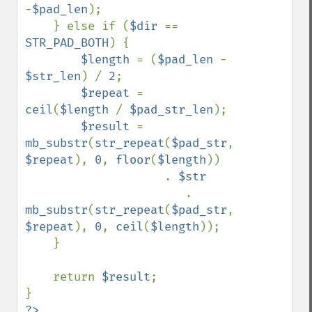
-
$pad_len
);

    } else if (
$dir 
== 
STR_PAD_BOTH
) {

$length 
= (
$pad_len 
- 
$str_len
) / 
2
;

$repeat 
= 
ceil
(
$length 
/ 
$pad_str_len
);

$result 
= 
mb_substr
(
str_repeat
(
$pad_str
, 
$repeat
), 
0
, 
floor
(
$length
)) 

                    . 
$str 

. 
mb_substr
(
str_repeat
(
$pad_str
, 
$repeat
), 
0
, 
ceil
(
$length
));

    }

    return 
$result
;
