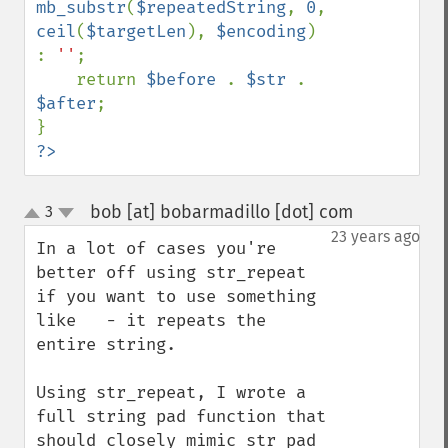
mb_substr
(
$repeatedString
, 
0
, 
ceil
(
$targetLen
), 
$encoding
) 
: 
''
;

    return 
$before 
. 
$str 
. 
$after
;

?>
bob [at] bobarmadillo [dot] com
3
¶
up
down
23 years ago
In a lot of cases you're 
better off using str_repeat 
if you want to use something 
like   - it repeats the 
entire string.

Using str_repeat, I wrote a 
full string pad function that 
should closely mimic str_pad 