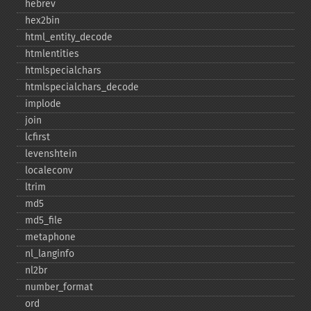
hebrev
hex2bin
html_​entity_​decode
htmlentities
htmlspecialchars
htmlspecialchars_​decode
implode
join
lcfirst
levenshtein
localeconv
ltrim
md5
md5_​file
metaphone
nl_​langinfo
nl2br
number_​format
ord