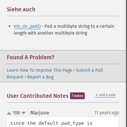
Siehe auch
¶
mb_str_pad()
- Pad a multibyte string to a certain
length with another multibyte string
Found A Problem?
Learn How To Improve This Page
•
Submit a Pull
Request
•
Report a Bug
＋
User Contributed Notes
add a note
7 notes
Marjune
108
11 years ago
¶
up
down
since the default pad_type is 