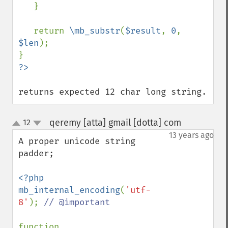
   }

   return 
\mb_substr
(
$result
, 
0
, 
$len
);

returns expected 12 char long string.
qeremy [atta] gmail [dotta] com
12
¶
up
down
13 years ago
A proper unicode string 
padder;

<?php

mb_internal_encoding
(
'utf-
8'
); 
// @important

function 