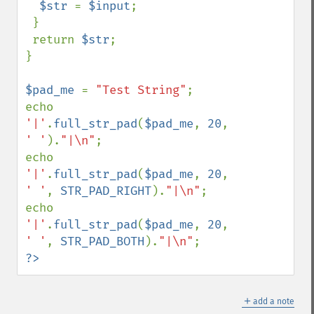
$str 
= 
$input
;

 }

 return 
$str
;

}

$pad_me 
= 
"Test String"
;

echo 
'|'
.
full_str_pad
(
$pad_me
, 
20
, 
' '
).
"|\n"
;

echo 
'|'
.
full_str_pad
(
$pad_me
, 
20
, 
' '
, 
STR_PAD_RIGHT
).
"|\n"
;

echo 
'|'
.
full_str_pad
(
$pad_me
, 
20
, 
' '
, 
STR_PAD_BOTH
).
"|\n"
?>
＋
add a note