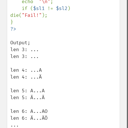
    echo  
"\n"
;

    if (
$sl1 
!= 
$sl2
) 
die(
"Fail!"
);

Output;

len 3: ... 

len 3: ... 

len 4: ...A 

len 4: ...Ä 

len 5: A...A 

len 5: Ä...Ä 

len 6: A...AO 

len 6: Ä...ÄÖ 

...