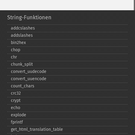
String-Funktionen
addcslashes
addslashes
bin2hex
chop
chr
chunk_​split
convert_​uudecode
convert_​uuencode
count_​chars
crc32
crypt
echo
explode
fprintf
get_​html_​translation_​table