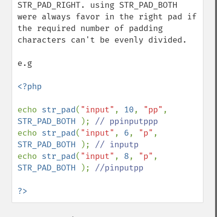
STR_PAD_RIGHT. using STR_PAD_BOTH 
were always favor in the right pad if 
the required number of padding 
characters can't be evenly divided. 

e.g

<?php

echo 
str_pad
(
"input"
, 
10
, 
"pp"
, 
STR_PAD_BOTH 
); 
echo 
str_pad
(
"input"
, 
6
, 
"p"
, 
STR_PAD_BOTH 
); 
echo 
str_pad
(
"input"
, 
8
, 
"p"
, 
STR_PAD_BOTH 
); 
//pinputpp

?>