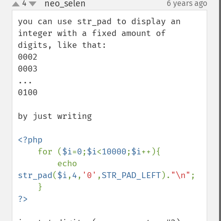
neo_selen
4
6 years ago
¶
up
down
you can use str_pad to display an 
integer with a fixed amount of 
digits, like that:

0002

0003

...

0100

by just writing

<?php

for (
$i
=
0
;
$i
<
10000
;
$i
++){

        echo 
str_pad
(
$i
,
4
,
'0'
,
STR_PAD_LEFT
).
"\n"
;
