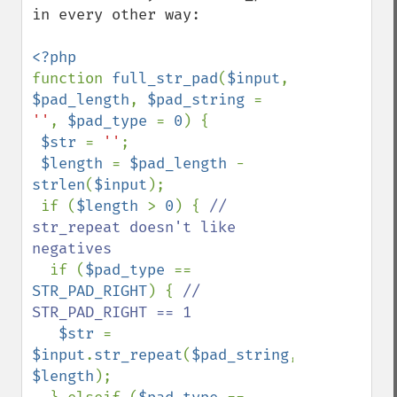
in every other way:

function 
full_str_pad
(
$input
, 
$pad_length
, 
$pad_string 
= 
''
, 
$pad_type 
= 
0
) {

$str 
= 
''
;

$length 
= 
$pad_length 
- 
strlen
(
$input
);

 if (
$length 
> 
0
) { 
// 
str_repeat doesn't like 
negatives

if (
$pad_type 
== 
STR_PAD_RIGHT
) { 
// 
STR_PAD_RIGHT == 1

$str 
= 
$input
.
str_repeat
(
$pad_string
, 
$length
);
