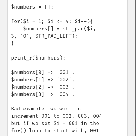
$numbers = [];

for($i = 1; $i <= 4; $i++){

    $numbers[] = str_pad($i, 
3, '0', STR_PAD_LEFT);

}

print_r($numbers);

$numbers[0] => '001',

$numbers[1] => '002',

$numbers[2] => '003',

$numbers[3] => '004',

Bad example, we want to 
increment 001 to 002, 003, 004 
but if we set $i = 001 in the 
for() loop to start with, 001 