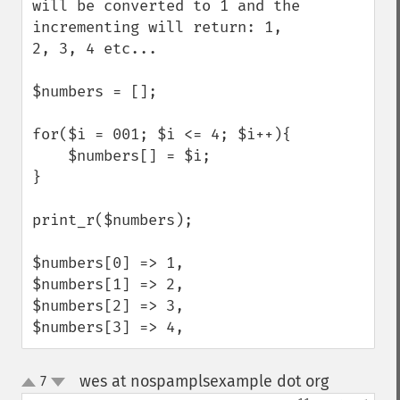
will be converted to 1 and the 
incrementing will return: 1, 
2, 3, 4 etc... 

$numbers = [];

for($i = 001; $i <= 4; $i++){

    $numbers[] = $i;

}

print_r($numbers);

$numbers[0] => 1,

$numbers[1] => 2,

$numbers[2] => 3,

$numbers[3] => 4,
wes at nospamplsexample dot org
7
¶
up
down