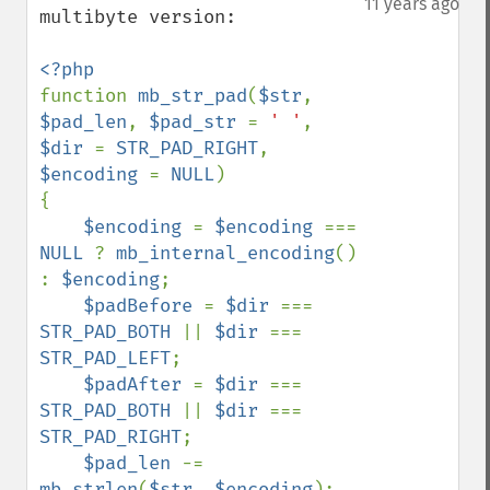
11 years ago
multibyte version:

function 
mb_str_pad
(
$str
, 
$pad_len
, 
$pad_str 
= 
' '
, 
$dir 
= 
STR_PAD_RIGHT
, 
$encoding 
= 
NULL
)

{

$encoding 
= 
$encoding 
=== 
NULL 
? 
mb_internal_encoding
() 
: 
$encoding
;

$padBefore 
= 
$dir 
=== 
STR_PAD_BOTH 
|| 
$dir 
=== 
STR_PAD_LEFT
;

$padAfter 
= 
$dir 
=== 
STR_PAD_BOTH 
|| 
$dir 
=== 
STR_PAD_RIGHT
;

$pad_len 
-= 
mb_strlen
(
$str
, 
$encoding
);
