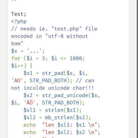
// needs ie. "test.php" file 
encoded in "utf-8 without 
$s 
= 
'...'
;

for (
$i 
= 
3
; 
$i 
<= 
1000
; 
$i
++) {

$s1 
= 
str_pad
(
$s
, 
$i
, 
'AO'
, 
STR_PAD_BOTH
); 
// can 
not inculde unicode char!!!

$s2 
= 
str_pad_unicode
(
$s
, 
$i
, 
'ÄÖ'
, 
STR_PAD_BOTH
);

$sl1 
= 
strlen
(
$s1
);

$sl2 
= 
mb_strlen
(
$s2
);

    echo  
"len 
$sl1
: 
$s1
 \n"
;

    echo  
"len 
$sl2
: 
$s2
 \n"
;
