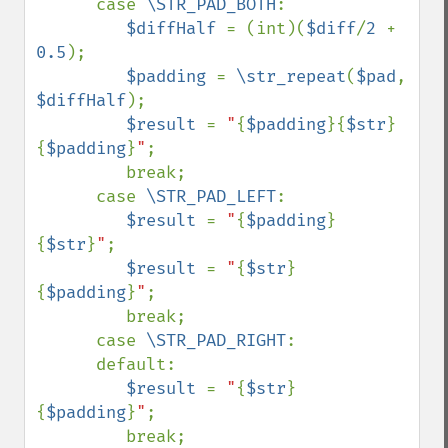
      case 
\STR_PAD_BOTH
:

$diffHalf 
= (int)(
$diff
/
2 
+ 
0.5
);

$padding 
= 
\str_repeat
(
$pad
, 
$diffHalf
);

$result 
= 
"
{
$padding
}{
$str
}
{
$padding
}
"
;

         break;

      case 
\STR_PAD_LEFT
:

$result 
= 
"
{
$padding
}
{
$str
}
"
;

$result 
= 
"
{
$str
}
{
$padding
}
"
;

         break;

      case 
\STR_PAD_RIGHT
:

      default:

$result 
= 
"
{
$str
}
{
$padding
}
"
;

         break;
