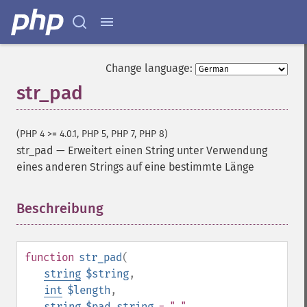
Change language:
str_pad
(PHP 4 >= 4.0.1, PHP 5, PHP 7, PHP 8)
str_pad
—
Erweitert einen String unter Verwendung
eines anderen Strings auf eine bestimmte Länge
Beschreibung
¶
function
str_pad
(
string
$string
,
int
$length
,
string
$pad_string
= " "
,