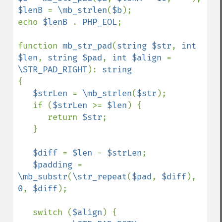
$lenB 
= 
\mb_strlen
(
$b
);

echo 
$lenB 
. 
PHP_EOL
;

function 
mb_str_pad
(
string $str
, 
int 
$len
, 
string $pad
, 
int $align 
= 
\STR_PAD_RIGHT
): 
{

$strLen 
= 
\mb_strlen
(
$str
);

   if (
$strLen 
>= 
$len
) {

      return 
$str
;

   }

$diff 
= 
$len 
- 
$strLen
;

$padding 
= 
\mb_substr
(
\str_repeat
(
$pad
, 
$diff
), 
0
, 
$diff
);

   switch (
$align
) {
