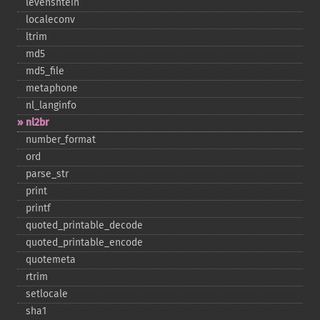
levenshtein
localeconv
ltrim
md5
md5_​file
metaphone
nl_​langinfo
nl2br
number_​format
ord
parse_​str
print
printf
quoted_​printable_​decode
quoted_​printable_​encode
quotemeta
rtrim
setlocale
sha1