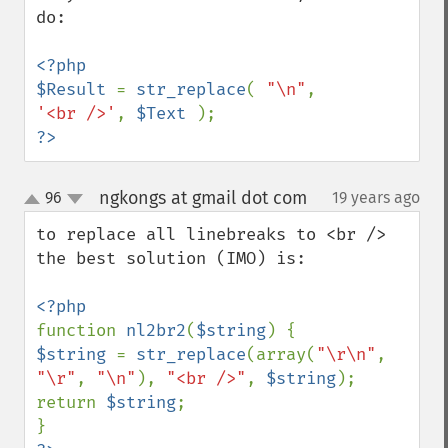
do:

<?php

$Result 
= 
str_replace
( 
"\n"
, 
'<br />'
, 
$Text 
?>
ngkongs at gmail dot com
96
19 years ago
¶
up
down
to replace all linebreaks to <br />

the best solution (IMO) is:

function 
nl2br2
(
$string
$string 
= 
str_replace
(array(
"\r\n"
, 
"\r"
, 
"\n"
), 
"<br />"
, 
$string
);

return 
$string
;
