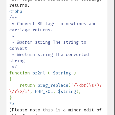
/**

 * Convert BR tags to newlines and 
carriage returns.

 *

 * @param string The string to 
convert

 * @return string The converted 
string

function 
br2nl 
( 
$string 
)

{

    return 
preg_replace
(
'/\<br(\s*)?
\/?\>/i'
, 
PHP_EOL
, 
$string
);

(Please note this is a minor edit of 