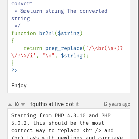
convert

 * @return string The converted 
string

function 
br2nl
(
$string
)

{

    return 
preg_replace
(
'/\<br(\s*)?
\/?\>/i'
, 
"\n"
, 
$string
);

Enjoy
fquffio at live dot it
18
12 years ago
¶
up
down
Starting from PHP 4.3.10 and PHP 
5.0.2, this should be the most 
correct way to replace <br /> and 
<br> tags with newlines and carriage 