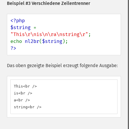
Beispiel #3 Verschiedene Zeilentrenner
<?php

$string 
= 
"This\r\nis\n\ra\nstring\r"
;

echo 
nl2br
(
$string
?>
Das oben gezeigte Beispiel erzeugt folgende Ausgabe:
This<br />

is<br />

a<br />

string<br />