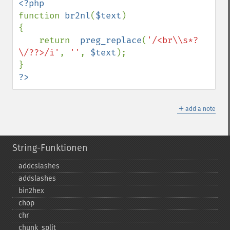
function 
br2nl
(
$text
)

{

    return  
preg_replace
(
'/<br\\s*?
\/??>/i'
, 
''
, 
$text
);

?>
＋
add a note
String-Funktionen
addcslashes
addslashes
bin2hex
chop
chr
chunk_​split