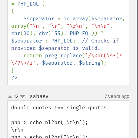
= 
PHP_EOL 
)

{

$separator 
= 
in_array
(
$separator
, 
array(
"\n"
, 
"\r"
, 
"\r\n"
, 
"\n\r"
, 
chr
(
30
), 
chr
(
155
), 
PHP_EOL
)) ? 
$separator 
: 
PHP_EOL
;  
// Checks if 
provided $separator is valid.

return 
preg_replace
(
'/\<br(\s*)?
\/?\>/i'
, 
$separator
, 
$string
);

?>
aabaev
12
7 years ago
¶
up
down
double quotes !== single quotes

php > echo nl2br('\r\n');

\r\n

php > echo nl2br("\r\n");
