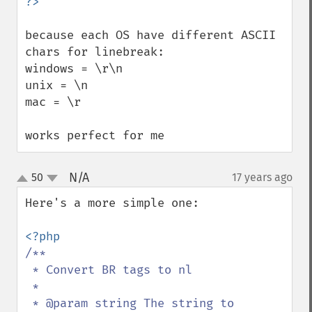
because each OS have different ASCII 
chars for linebreak:

windows = \r\n

unix = \n

mac = \r

works perfect for me
N/A
50
17 years ago
¶
up
down
Here's a more simple one:

/**

 * Convert BR tags to nl

 *

 * @param string The string to 