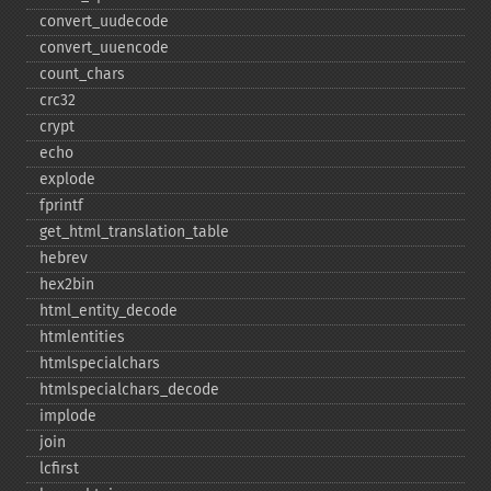
convert_​uudecode
convert_​uuencode
count_​chars
crc32
crypt
echo
explode
fprintf
get_​html_​translation_​table
hebrev
hex2bin
html_​entity_​decode
htmlentities
htmlspecialchars
htmlspecialchars_​decode
implode
join
lcfirst