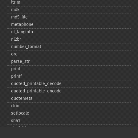
ltrim
md5
md5_​file
metaphone
nl_​langinfo
nl2br
number_​format
ord
parse_​str
print
printf
quoted_​printable_​decode
quoted_​printable_​encode
quotemeta
rtrim
setlocale
sha1
sha1_​file
similar_​text