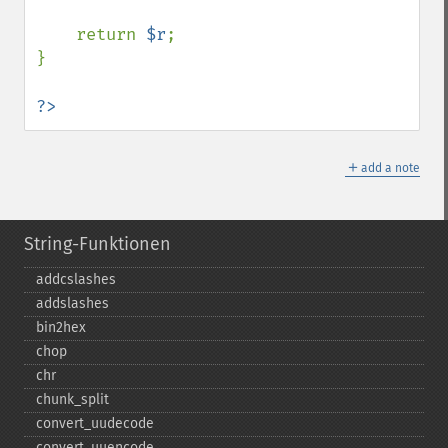
    return 
$r
;

}

?>
＋
add a note
String-Funktionen
addcslashes
addslashes
bin2hex
chop
chr
chunk_​split
convert_​uudecode
convert_​uuencode