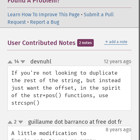
Found A Problem?
Learn How To Improve This Page
•
Submit a Pull
Request
•
Report a Bug
＋
User Contributed Notes
add a note
2 notes
devnuhl
14
12 years ago
¶
up
down
If you're not looking to duplicate 
the rest of the string, but instead 
just want the offset, in the spirit 
of the str*pos() functions, use 
strcspn()
guillaume dot barranco at free dot fr
2
¶
up
down
8 years ago
A little modification to 