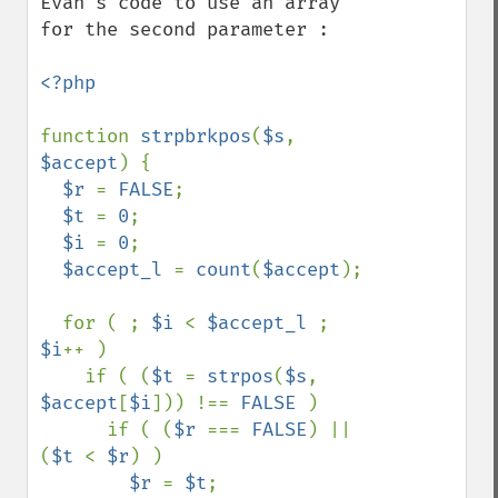
Evan's code to use an array 
for the second parameter :

<?php

function 
strpbrkpos
(
$s
, 
$accept
) {

$r 
= 
FALSE
;

$t 
= 
0
;

$i 
= 
0
;

$accept_l 
= 
count
(
$accept
);

  for ( ; 
$i 
< 
$accept_l 
; 
$i
++ )

    if ( (
$t 
= 
strpos
(
$s
, 
$accept
[
$i
])) !== 
FALSE 
)

      if ( (
$r 
=== 
FALSE
) || 
(
$t 
< 
$r
) )

$r 
= 
$t
;
