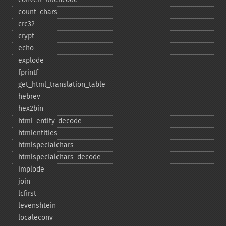
count_​chars
crc32
crypt
echo
explode
fprintf
get_​html_​translation_​table
hebrev
hex2bin
html_​entity_​decode
htmlentities
htmlspecialchars
htmlspecialchars_​decode
implode
join
lcfirst
levenshtein
localeconv