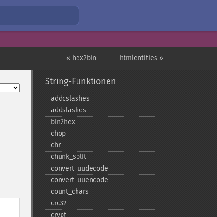
« hex2bin
htmlentities »
String-Funktionen
addcslashes
addslashes
bin2hex
chop
chr
chunk_​split
convert_​uudecode
convert_​uuencode
count_​chars
crc32
crypt