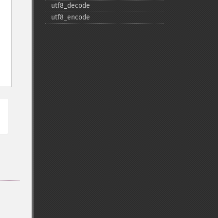
utf8_​decode
utf8_​encode
d