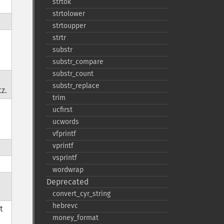
strtok
strtolower
strtoupper
strtr
substr
substr_​compare
substr_​count
substr_​replace
z.
trim
ucfirst
ucwords
vfprintf
vprintf
vsprintf
wordwrap
Deprecated
convert_​cyr_​string
hebrevc
t
money_​format