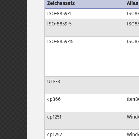
Zeichensatz
Alias
ISO-8859-1
ISO8
ISO-8859-5
ISO8
ISO-8859-15
ISO8
UTF-8
cp866
ibm8
cp1251
Windo
cp1252
Windo