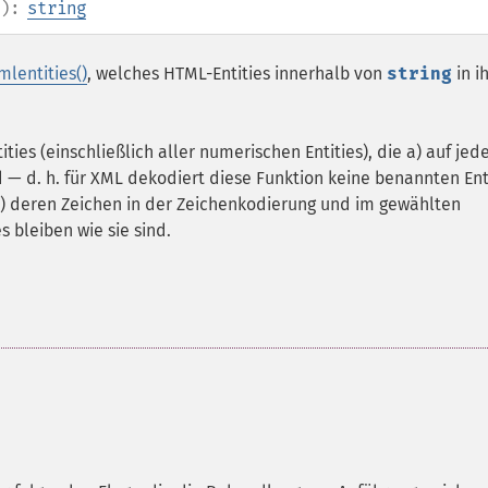
):
string
mlentities()
, welches HTML-Entities innerhalb von
string
in i
ties (einschließlich aller numerischen Entities), die a) auf jed
 — d. h. für XML dekodiert diese Funktion keine benannten Enti
 b) deren Zeichen in der Zeichenkodierung und im gewählten
 bleiben wie sie sind.