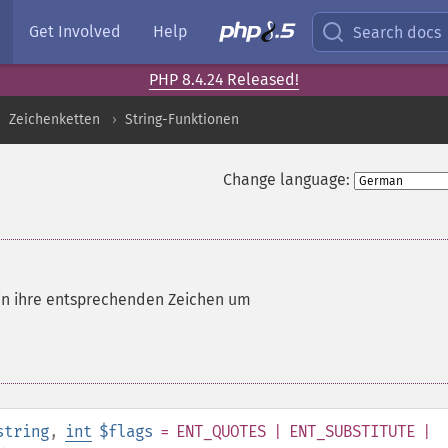
Get Involved
Help
Search docs
PHP 8.4.24 Released!
Zeichenketten
String-Funktionen
Change language:
in ihre entsprechenden Zeichen um
string
,
int
$flags
= ENT_QUOTES | ENT_SUBSTITUTE |