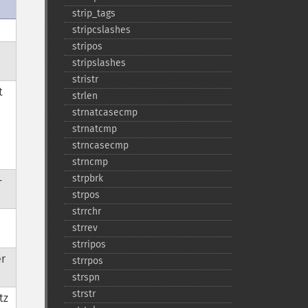
strip_​tags
stripcslashes
stripos
stripslashes
stristr
t
strlen
strnatcasecmp
strnatcmp
strncasecmp
strncmp
strpbrk
-
strpos
strrchr
strrev
strripos
er
strrpos
strspn
strstr
tz