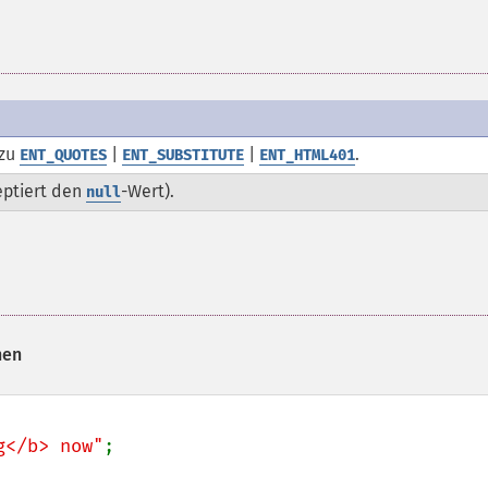
zu
|
|
.
ENT_QUOTES
ENT_SUBSTITUTE
ENT_HTML401
zeptiert den
-Wert).
null
hen
g</b> now"
;
