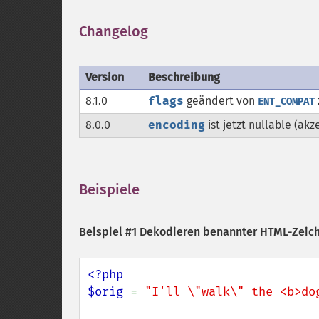
Changelog
¶
Version
Beschreibung
8.1.0
flags
geändert von
ENT_COMPAT
8.0.0
encoding
ist jetzt nullable (ak
Beispiele
¶
Beispiel #1 Dekodieren benannter HTML-Zeic
<?php

$orig 
= 
"I'll \"walk\" the <b>do