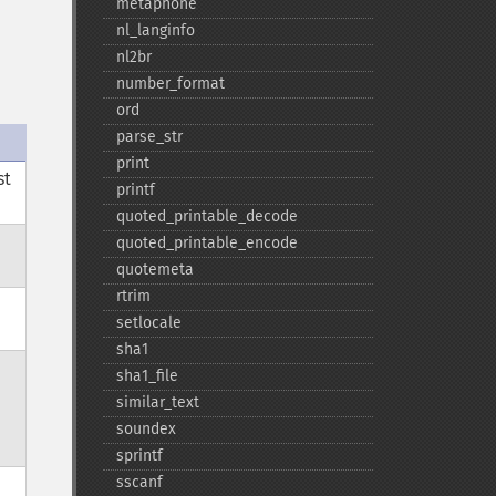
metaphone
nl_​langinfo
nl2br
number_​format
ord
parse_​str
print
st
printf
quoted_​printable_​decode
quoted_​printable_​encode
quotemeta
rtrim
setlocale
sha1
sha1_​file
similar_​text
soundex
sprintf
sscanf