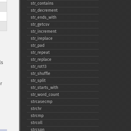
str_​contains
str_​decrement
str_​ends_​with
str_​getcsv
str_​increment
str_​ireplace
str_​pad
str_​repeat
str_​replace
ls
str_​rot13
str_​shuffle
str_​split
r
str_​starts_​with
str_​word_​count
strcasecmp
strchr
strcmp
strcoll
strcspn