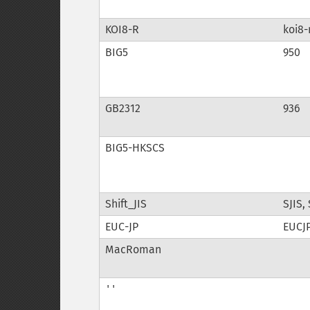
KOI8-R
koi8-
BIG5
950
GB2312
936
BIG5-HKSCS
Shift_JIS
SJIS,
EUC-JP
EUCJP
MacRoman
''