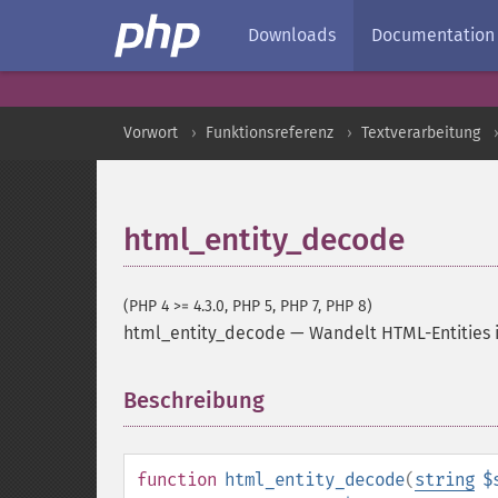
Downloads
Documentation
Vorwort
Funktionsreferenz
Textverarbeitung
html_entity_decode
(PHP 4 >= 4.3.0, PHP 5, PHP 7, PHP 8)
html_entity_decode
—
Wandelt HTML-Entities 
Beschreibung
¶
function
html_entity_decode
(
string
$