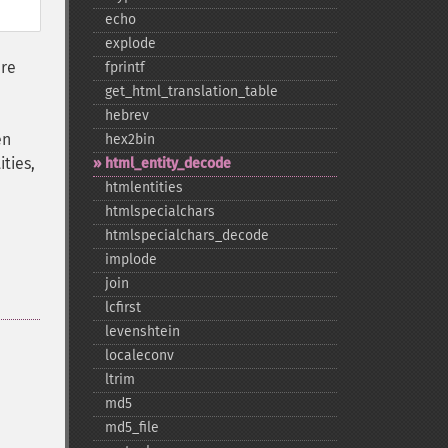
echo
explode
hre
fprintf
get_​html_​translation_​table
hebrev
en
hex2bin
ties,
html_​entity_​decode
htmlentities
htmlspecialchars
htmlspecialchars_​decode
implode
join
lcfirst
levenshtein
localeconv
ltrim
md5
md5_​file