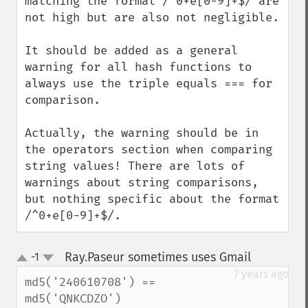
matching the format /^0+e[0-9]+$/ are 
not high but are also not negligible.

It should be added as a general 
warning for all hash functions to 
always use the triple equals === for 
comparison.

Actually, the warning should be in 
the operators section when comparing 
string values! There are lots of 
warnings about string comparisons, 
but nothing specific about the format 
/^0+e[0-9]+$/.
Ray.Paseur sometimes uses Gmail
-1
¶
up
down
7 years ago
md5('240610708') == 
md5('QNKCDZO')
