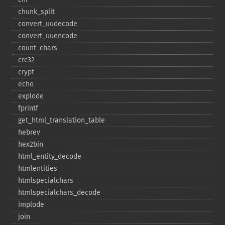
chunk_​split
convert_​uudecode
convert_​uuencode
count_​chars
crc32
crypt
echo
explode
fprintf
get_​html_​translation_​table
hebrev
hex2bin
html_​entity_​decode
htmlentities
htmlspecialchars
htmlspecialchars_​decode
implode
join