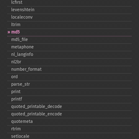
lcfirst
levenshtein
localeconv
ltrim
md5
md5_​file
metaphone
nl_​langinfo
nl2br
number_​format
ord
parse_​str
print
printf
quoted_​printable_​decode
quoted_​printable_​encode
quotemeta
rtrim
setlocale