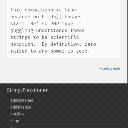
This comparison is true 
because both md5() hashes 
start '0e' so PHP type 
juggling understands these 
strings to be scientific 
notation.  By definition, zero 
raised to any power is zero.
＋
add a note
String-Funktionen
addcslashes
addslashes
bin2hex
chop
chr