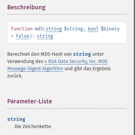
Beschreibung
¶
function
md5
(
string
$string
,
bool
$binary
=
false
):
string
Berechnet den MD5-Hash von
string
unter
Verwendung des
» RSA Data Security, Inc. MD5
Message-Digest Algorithm
und gibt das Ergebnis
zurück.
Parameter-Liste
¶
string
Die Zeichenkette.