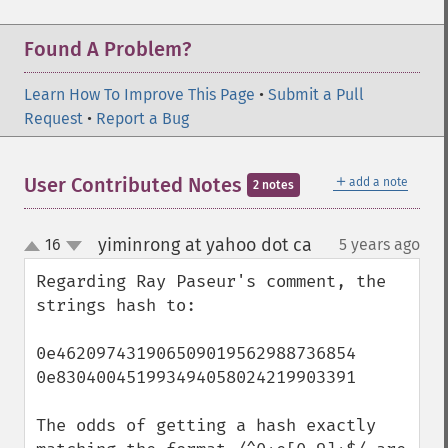
Found A Problem?
Learn How To Improve This Page
•
Submit a Pull
Request
•
Report a Bug
＋
User Contributed Notes
add a note
2 notes
yiminrong at yahoo dot ca
16
5 years ago
¶
up
down
Regarding Ray Paseur's comment, the 
strings hash to:

0e462097431906509019562988736854

0e830400451993494058024219903391

The odds of getting a hash exactly 