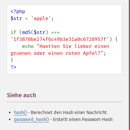
<?php

$str 
= 
'apple'
;

if (
md5
(
$str
) === 
'1f3870be274f6c49b3e31a0c6728957f'
) {

    echo 
"Haetten Sie lieber einen 
gruenen oder einen roten Apfel?"
;

?>
Siehe auch
¶
hash()
- Berechnet den Hash einer Nachricht
password_hash()
- Erstellt einen Passwort-Hash