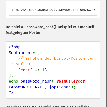
$2y$12$4Umg0rCJwMswRw/l.SwHvuQV01coP0eWmGzd61QH2Rv
Beispiel #2
password_hash()
-Beispiel mit manuell
festgelegten Kosten
<?php

$optionen 
= [

// Erhöhen der bcrypt-Kosten von 
12 auf 13.

'cost' 
=> 
13
,

];

echo 
password_hash
(
"rasmuslerdorf"
, 
PASSWORD_BCRYPT
, 
$optionen
?>