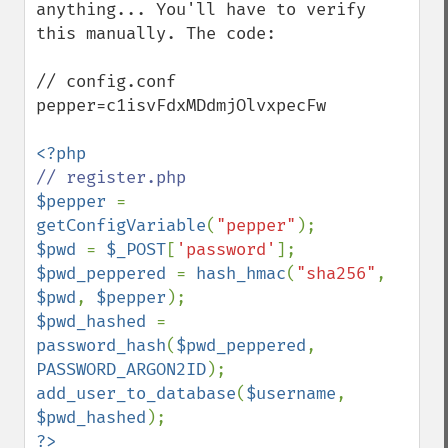
anything... You'll have to verify 
this manually. The code:

// config.conf

pepper=c1isvFdxMDdmjOlvxpecFw

$pepper 
= 
getConfigVariable
(
"pepper"
$pwd 
= 
$_POST
[
'password'
$pwd_peppered 
= 
hash_hmac
(
"sha256"
, 
$pwd
, 
$pepper
$pwd_hashed 
= 
password_hash
(
$pwd_peppered
, 
PASSWORD_ARGON2ID
add_user_to_database
(
$username
, 
$pwd_hashed