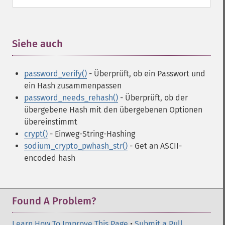
Siehe auch
¶
password_verify()
- Überprüft, ob ein Passwort und
ein Hash zusammenpassen
password_needs_rehash()
- Überprüft, ob der
übergebene Hash mit den übergebenen Optionen
übereinstimmt
crypt()
- Einweg-String-Hashing
sodium_crypto_pwhash_str()
- Get an ASCII-
encoded hash
Found A Problem?
Learn How To Improve This Page
•
Submit a Pull