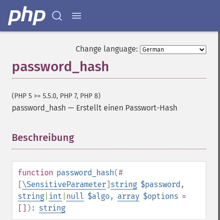
Change language:
password_hash
(PHP 5 >= 5.5.0, PHP 7, PHP 8)
password_hash
—
Erstellt einen Passwort-Hash
Beschreibung
¶
function
password_hash
(
#
[
\SensitiveParameter
]
string
$password
,
string
|
int
|
null
$algo
,
array
$options
=
[]
):
string