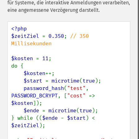
für Systeme, die interaktive Anmeldungen verarbeiten,
eine angemessene Verzögerung darstellt.
<?php

$zeitZiel 
= 
0.350
; 
// 350 
Millisekunden

$kosten 
= 
11
;

do {

$kosten
++;

$start 
= 
microtime
(
true
);

password_hash
(
"test"
, 
PASSWORD_BCRYPT
, [
"cost" 
=> 
$kosten
]);

$ende 
= 
microtime
(
true
);

} while ((
$ende 
- 
$start
) < 
$zeitZiel
);
