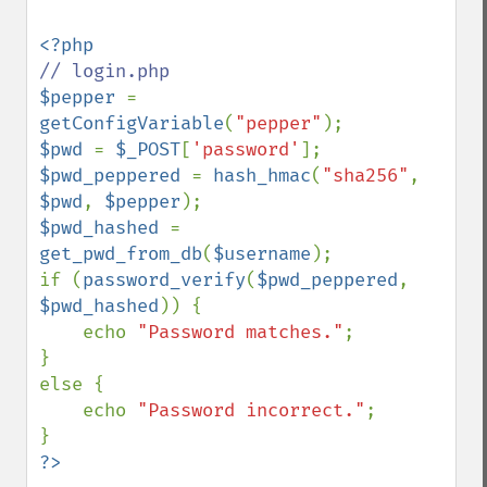
$pepper 
= 
getConfigVariable
(
"pepper"
$pwd 
= 
$_POST
[
'password'
$pwd_peppered 
= 
hash_hmac
(
"sha256"
, 
$pwd
, 
$pepper
$pwd_hashed 
= 
get_pwd_from_db
(
$username
);

if (
password_verify
(
$pwd_peppered
, 
$pwd_hashed
)) {

    echo 
"Password matches."
;

}

else {

    echo 
"Password incorrect."
;
