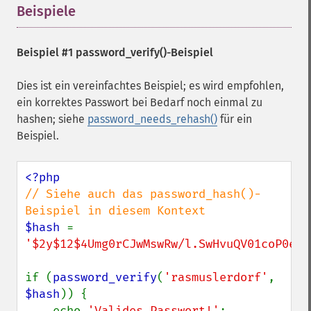
Beispiele
¶
Beispiel #1
password_verify()
-Beispiel
Dies ist ein vereinfachtes Beispiel; es wird empfohlen,
ein korrektes Passwort bei Bedarf noch einmal zu
hashen; siehe
password_needs_rehash()
für ein
Beispiel.
// Siehe auch das password_hash()-
$hash 
= 
'$2y$12$4Umg0rCJwMswRw/l.SwHvuQV01coP0eWm
if (
password_verify
(
'rasmuslerdorf'
, 
$hash
)) {

    echo 
'Valides Passwort!'
;
