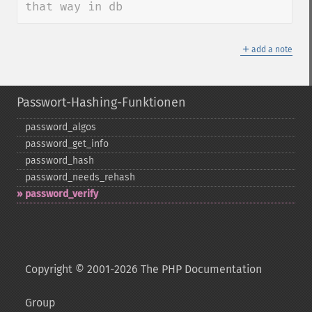
that way in db
＋
add a note
Passwort-Hashing-Funktionen
password_​algos
password_​get_​info
password_​hash
password_​needs_​rehash
password_​verify
Copyright © 2001-2026 The PHP Documentation
Group