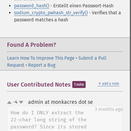
password_hash()
- Erstellt einen Passwort-Hash
sodium_crypto_pwhash_str_verify()
- Verifies that a
password matches a hash
Found A Problem?
Learn How To Improve This Page
•
Submit a Pull
Request
•
Report a Bug
＋
User Contributed Notes
add a note
1 note
admin at monkacres dot se
-4
¶
up
down
3 months ago
How do I ONLY extract the 
22-char long string of the 
password? Since its stored 