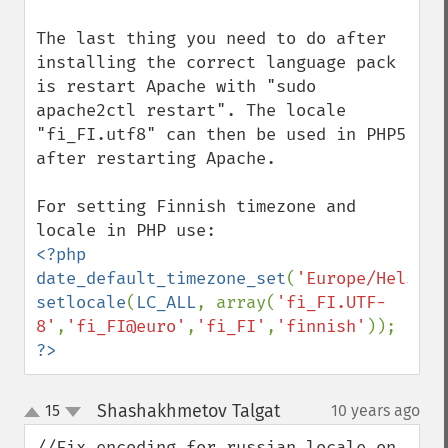
The last thing you need to do after 
installing the correct language pack 
is restart Apache with "sudo 
apache2ctl restart". The locale 
"fi_FI.utf8" can then be used in PHP5 
after restarting Apache.

For setting Finnish timezone and 
<?php

date_default_timezone_set
(
'Europe/Helsink
setlocale
(
LC_ALL
, array(
'fi_FI.UTF-
8'
,
'fi_FI@euro'
,
'fi_FI'
,
'finnish'
?>
Shashakhmetov Talgat
15
10 years ago
¶
up
down
//Fix encoding for russian locale on 