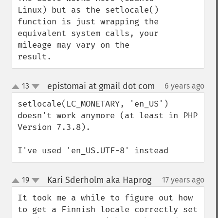
Linux) but as the setlocale() 
function is just wrapping the 
equivalent system calls, your 
mileage may vary on the 
result.
epistomai at gmail dot com
13
6 years ago
¶
up
down
setlocale(LC_MONETARY, 'en_US') 
doesn't work anymore (at least in PHP 
Version 7.3.8).

I've used 'en_US.UTF-8' instead
Kari Sderholm aka Haprog
19
17 years ago
¶
up
down
It took me a while to figure out how 
to get a Finnish locale correctly set 