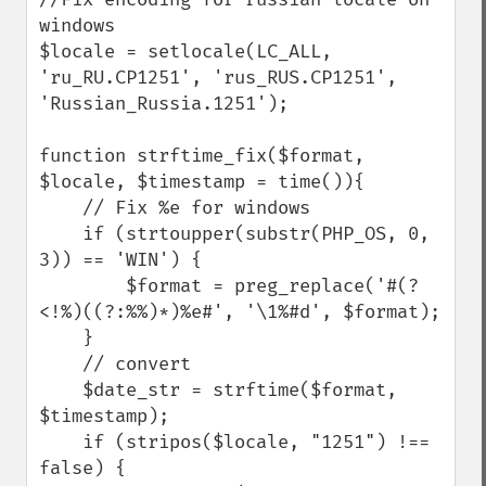
windows

$locale = setlocale(LC_ALL, 
'ru_RU.CP1251', 'rus_RUS.CP1251', 
'Russian_Russia.1251');

function strftime_fix($format, 
$locale, $timestamp = time()){

    // Fix %e for windows

    if (strtoupper(substr(PHP_OS, 0, 
3)) == 'WIN') {

        $format = preg_replace('#(?
<!%)((?:%%)*)%e#', '\1%#d', $format);

    }

    // convert

    $date_str = strftime($format, 
$timestamp);

    if (stripos($locale, "1251") !== 
false) {
