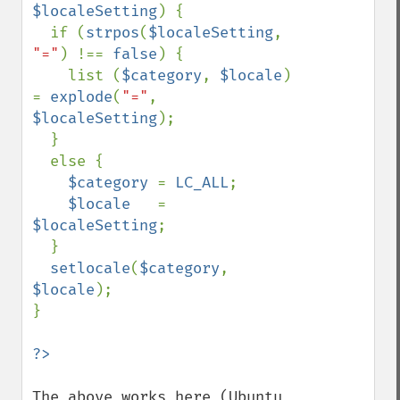
$localeSetting
) {

  if (
strpos
(
$localeSetting
, 
"="
) !== 
false
) {

    list (
$category
, 
$locale
) 
= 
explode
(
"="
, 
$localeSetting
);

  }

  else {

$category 
= 
LC_ALL
;

$locale   
= 
$localeSetting
;

  }

setlocale
(
$category
, 
$locale
); 

}

The above works here (Ubuntu 