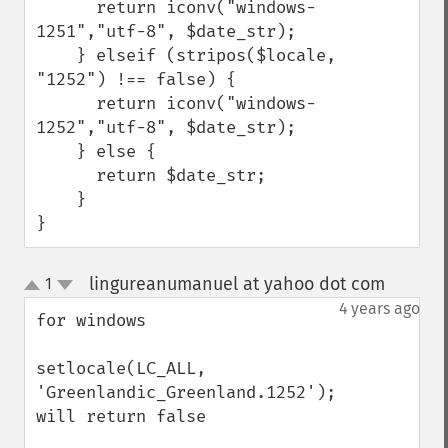
      return iconv("windows-
1251","utf-8", $date_str);

    } elseif (stripos($locale, 
"1252") !== false) {

      return iconv("windows-
1252","utf-8", $date_str);

    } else {

      return $date_str;

    }

}
lingureanumanuel at yahoo dot com
1
¶
up
down
4 years ago
for windows

setlocale(LC_ALL, 
'Greenlandic_Greenland.1252');

will return false
