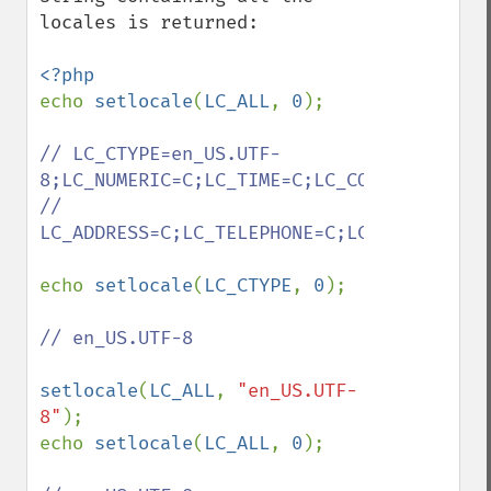
locales is returned:

echo 
setlocale
(
LC_ALL
, 
0
);

// LC_CTYPE=en_US.UTF-
8;LC_NUMERIC=C;LC_TIME=C;LC_COLLATE=C;LC_
// 
LC_ADDRESS=C;LC_TELEPHONE=C;LC_MEASUREMEN
echo 
setlocale
(
LC_CTYPE
, 
0
);

// en_US.UTF-8

setlocale
(
LC_ALL
, 
"en_US.UTF-
8"
);

echo 
setlocale
(
LC_ALL
, 
0
);
