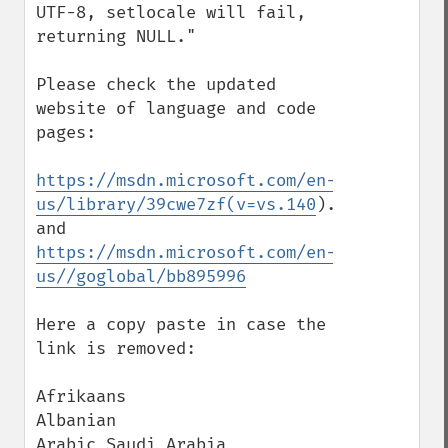
UTF-8, setlocale will fail, 
returning NULL."

Please check the updated 
website of language and code 
pages:

https://msdn.microsoft.com/en-
us/library/39cwe7zf(v=vs.140
).aspx

https://msdn.microsoft.com/en-
us//goglobal/bb895996
Here a copy paste in case the 
link is removed:

Afrikaans

Albanian

Arabic_Saudi_Arabia
