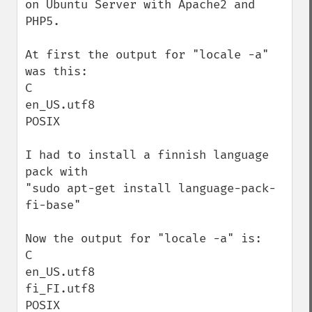
on Ubuntu Server with Apache2 and 
PHP5.

At first the output for "locale -a" 
was this:

C

en_US.utf8

POSIX

I had to install a finnish language 
pack with

"sudo apt-get install language-pack-
fi-base"

Now the output for "locale -a" is:

C

en_US.utf8

fi_FI.utf8

POSIX
