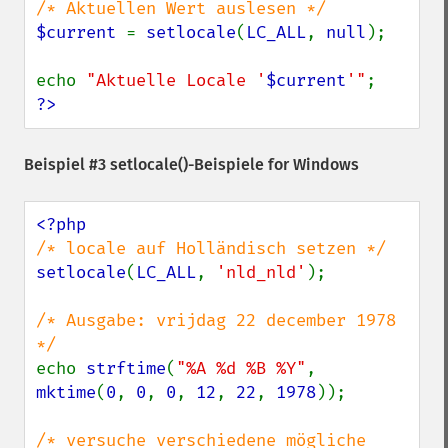
$current 
= 
setlocale
(
LC_ALL
, 
null
);

echo 
"Aktuelle Locale '
$current
'"
?>
Beispiel #3
setlocale()
-Beispiele for Windows
setlocale
(
LC_ALL
, 
'nld_nld'
);

/* Ausgabe: vrijdag 22 december 1978 
echo 
strftime
(
"%A %d %B %Y"
, 
mktime
(
0
, 
0
, 
0
, 
12
, 
22
, 
1978
));

/* versuche verschiedene mögliche 