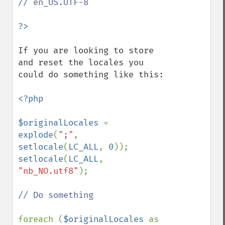
// en_US.UTF-8

If you are looking to store 
and reset the locales you 
could do something like this:

<?php

$originalLocales 
= 
explode
(
";"
, 
setlocale
(
LC_ALL
, 
0
setlocale
(
LC_ALL
, 
"nb_NO.utf8"
);

// Do something

foreach (
$originalLocales 
as 