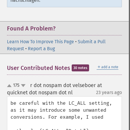
nachschlagen.
Found A Problem?
Learn How To Improve This Page
•
Submit a Pull
Request
•
Report a Bug
＋
User Contributed Notes
add a note
30 notes
r dot nospam dot velseboer at
175
up
down
quicknet dot nospam dot nl
23 years ago
¶
be careful with the LC_ALL setting, 
as it may introduce some unwanted 
conversions. For example, I used 
