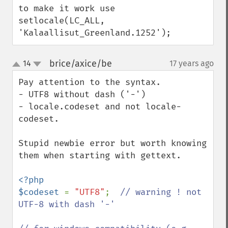
to make it work use

setlocale(LC_ALL, 
'Kalaallisut_Greenland.1252');
brice/axice/be
14
17 years ago
¶
up
down
Pay attention to the syntax.

- UTF8 without dash ('-')

- locale.codeset and not locale-
codeset.

Stupid newbie error but worth knowing 
them when starting with gettext.

<?php

$codeset 
= 
"UTF8"
;  
// warning ! not 
UTF-8 with dash '-'
