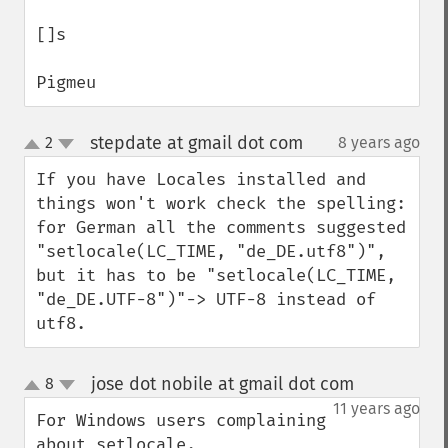
[]s

Pigmeu
stepdate at gmail dot com
2
8 years ago
¶
up
down
If you have Locales installed and 
things won't work check the spelling: 
for German all the comments suggested 
"setlocale(LC_TIME, "de_DE.utf8")", 
but it has to be "setlocale(LC_TIME, 
"de_DE.UTF-8")"-> UTF-8 instead of 
utf8.
jose dot nobile at gmail dot com
8
¶
up
down
11 years ago
For Windows users complaining 
about setlocale. 
