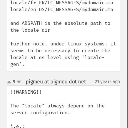
locale/fr_FR/LC_MESSAGES/mydomain.mo

locale/en_US/LC_MESSAGES/mydomain.mo

and ABSPATH is the absolute path to 
the locale dir

further note, under linux systems, it 
seems to be necessary to create the 
locale at os level using 'locale-
gen'.
pigmeu at pigmeu dot net
9
21 years ago
¶
up
down
!!WARNING!!

The "locale" always depend on the 
server configuration.

i.e.:
