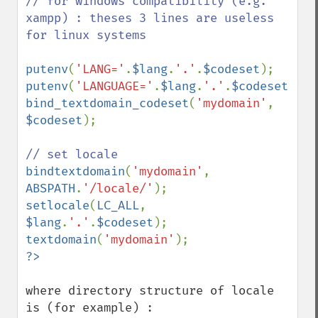
// for windows compatibility (e.g. 
xampp) : theses 3 lines are useless 
for linux systems 

putenv
(
'LANG='
.
$lang
.
'.'
.
$codeset
putenv
(
'LANGUAGE='
.
$lang
.
'.'
.
$codeset
bind_textdomain_codeset
(
'mydomain'
, 
$codeset
);

bindtextdomain
(
'mydomain'
, 
ABSPATH
.
'/locale/'
setlocale
(
LC_ALL
, 
$lang
.
'.'
.
$codeset
textdomain
(
'mydomain'
where directory structure of locale 
is (for example) :
