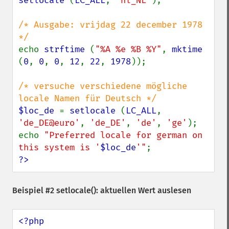
setlocale 
(
LC_ALL
, 
'nl_NL'
);

/* Ausgabe: vrijdag 22 december 1978 
echo 
strftime 
(
"%A %e %B %Y"
, 
mktime 
(
0
, 
0
, 
0
, 
12
, 
22
, 
1978
));

/* versuche verschiedene mögliche 
$loc_de 
= 
setlocale 
(
LC_ALL
, 
'de_DE@euro'
, 
'de_DE'
, 
'de'
, 
'ge'
);

echo 
"Preferred locale for german on 
this system is '
$loc_de
'"
?>
Beispiel #2
setlocale()
: aktuellen Wert auslesen