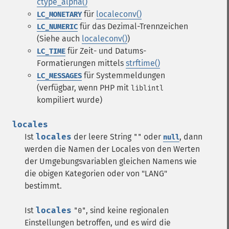
ctype_alpha()
für
localeconv()
LC_MONETARY
für das Dezimal-Trennzeichen
LC_NUMERIC
(Siehe auch
localeconv()
)
für Zeit- und Datums-
LC_TIME
Formatierungen mittels
strftime()
für Systemmeldungen
LC_MESSAGES
(verfügbar, wenn PHP mit
liblintl
kompiliert wurde)
locales
Ist
locales
der leere String
oder
, dann
""
null
werden die Namen der Locales von den Werten
der Umgebungsvariablen gleichen Namens wie
die obigen Kategorien oder von "LANG"
bestimmt.
Ist
locales
, sind keine regionalen
"0"
Einstellungen betroffen, und es wird die