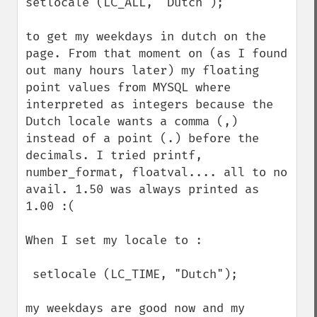
setlocale (LC_ALL, "Dutch");

to get my weekdays in dutch on the 
page. From that moment on (as I found 
out many hours later) my floating 
point values from MYSQL where 
interpreted as integers because the 
Dutch locale wants a comma (,) 
instead of a point (.) before the 
decimals. I tried printf, 
number_format, floatval.... all to no 
avail. 1.50 was always printed as 
1.00 :(

When I set my locale to :

 setlocale (LC_TIME, "Dutch");

my weekdays are good now and my 