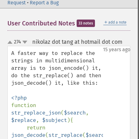
Request
•
Report a Bug
＋
User Contributed Notes
add a note
33 notes
nikolaz dot tang at hotmail dot com
274
¶
up
down
15 years ago
A faster way to replace the 
strings in multidimensional 
array is to json_encode() it, 
do the str_replace() and then 
json_decode() it, like this:

function 
str_replace_json
(
$search
, 
$replace
, 
$subject
){

     return 
json_decode
(
str_replace
(
$search
, 