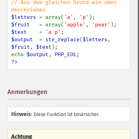
// Aus dem gleichen Grund wie oben 
$letters 
= array(
'a'
, 
'p'
$fruit   
= array(
'apple'
, 
'pear'
$text    
= 
'a p'
$output  
= 
str_replace
(
$letters
, 
$fruit
, 
$text
);

echo 
$output
, 
PHP_EOL
?>
Anmerkungen
¶
Hinweis
:
Diese Funktion ist binärsicher.
Achtung