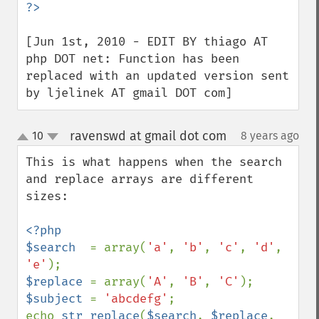
[Jun 1st, 2010 - EDIT BY thiago AT 
php DOT net: Function has been 
replaced with an updated version sent 
by ljelinek AT gmail DOT com]
ravenswd at gmail dot com
10
8 years ago
¶
up
down
This is what happens when the search 
and replace arrays are different 
sizes:

<?php

$search  
= array(
'a'
, 
'b'
, 
'c'
, 
'd'
, 
'e'
$replace 
= array(
'A'
, 
'B'
, 
'C'
$subject 
= 
'abcdefg'
;

echo 
str_replace
(
$search
, 
$replace
, 