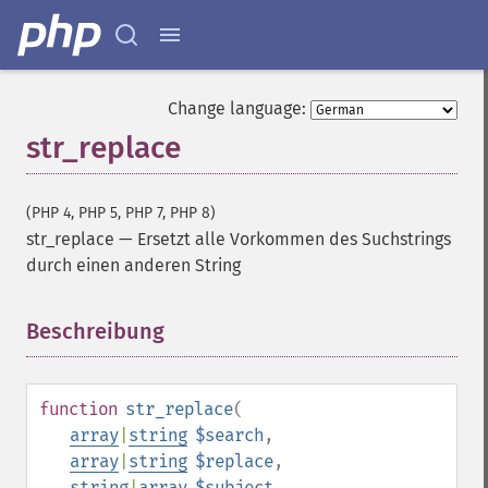
Change language:
str_replace
(PHP 4, PHP 5, PHP 7, PHP 8)
str_replace
—
Ersetzt alle Vorkommen des Suchstrings
durch einen anderen String
Beschreibung
¶
function
str_replace
(
array
|
string
$search
,
array
|
string
$replace
,
string
|
array
$subject
,