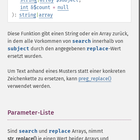
int
&$count
=
null
):
string
|
array
Diese Funktion gibt einen String oder ein Array zurück,
in dem alle Vorkommen von
search
innerhalb von
subject
durch den angegebenen
replace
-Wert
ersetzt wurden.
Um Text anhand eines Musters statt einer konkreten
Zeichenkette zu ersetzen, kann
preg_replace()
verwendet werden.
Parameter-Liste
¶
Sind
search
und
replace
Arrays, nimmt
str_replace()
je einen Wert beider Arrays und