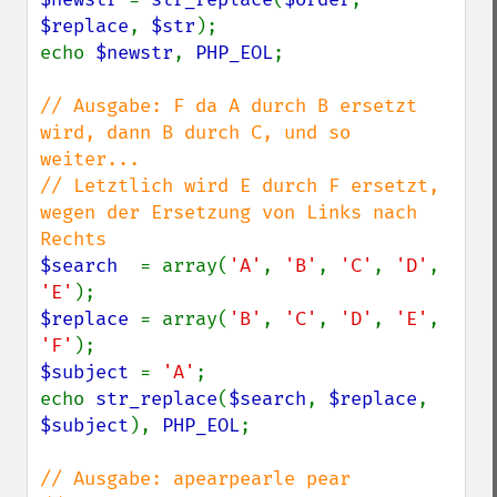
$replace
, 
$str
);

echo 
$newstr
, 
PHP_EOL
;

// Ausgabe: F da A durch B ersetzt 
wird, dann B durch C, und so 
weiter...

// Letztlich wird E durch F ersetzt, 
wegen der Ersetzung von Links nach 
$search  
= array(
'A'
, 
'B'
, 
'C'
, 
'D'
, 
'E'
$replace 
= array(
'B'
, 
'C'
, 
'D'
, 
'E'
, 
'F'
$subject 
= 
'A'
;

echo 
str_replace
(
$search
, 
$replace
, 
$subject
), 
PHP_EOL
;

// Ausgabe: apearpearle pear
