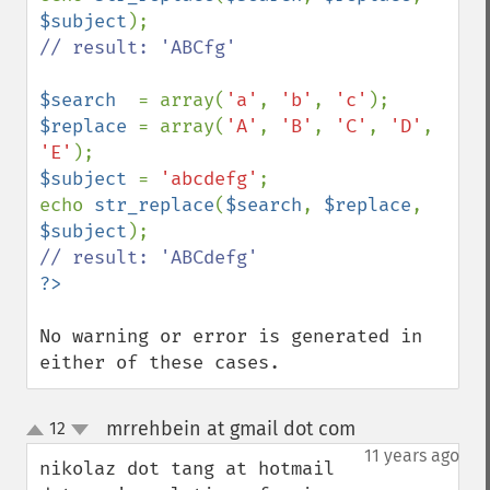
$subject
// result: 'ABCfg'

$search  
= array(
'a'
, 
'b'
, 
'c'
$replace 
= array(
'A'
, 
'B'
, 
'C'
, 
'D'
, 
'E'
$subject 
= 
'abcdefg'
;

echo 
str_replace
(
$search
, 
$replace
, 
$subject
No warning or error is generated in 
either of these cases.
mrrehbein at gmail dot com
12
¶
up
down
11 years ago
nikolaz dot tang at hotmail 