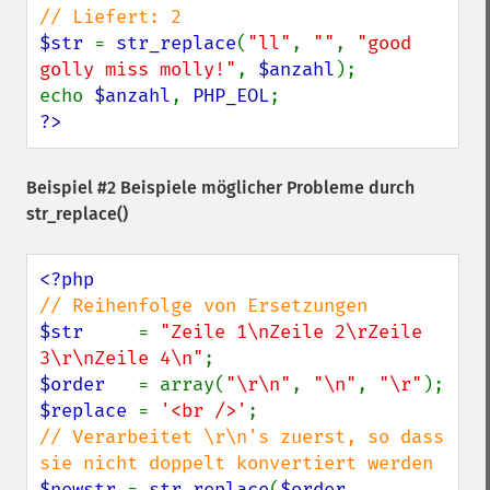
$str 
= 
str_replace
(
"ll"
, 
""
, 
"good 
golly miss molly!"
, 
$anzahl
);

echo 
$anzahl
, 
PHP_EOL
?>
Beispiel #2 Beispiele möglicher Probleme durch
str_replace()
$str     
= 
"Zeile 1\nZeile 2\rZeile 
3\r\nZeile 4\n"
$order   
= array(
"\r\n"
, 
"\n"
, 
"\r"
$replace 
= 
'<br />'
// Verarbeitet \r\n's zuerst, so dass 
$newstr 
= 
str_replace
(
$order
, 