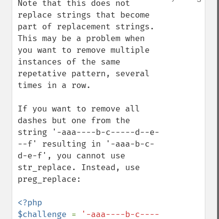
Note that this does not 
replace strings that become 
part of replacement strings. 
This may be a problem when 
you want to remove multiple 
instances of the same 
repetative pattern, several 
times in a row.

If you want to remove all 
dashes but one from the 
string '-aaa----b-c-----d--e-
--f' resulting in '-aaa-b-c-
d-e-f', you cannot use 
str_replace. Instead, use 
preg_replace:

<?php

$challenge 
= 
'-aaa----b-c----