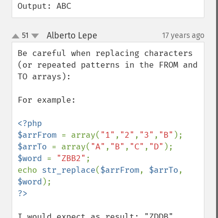
Output: ABC
Alberto Lepe
51
17 years ago
¶
up
down
Be careful when replacing characters 
(or repeated patterns in the FROM and 
TO arrays):

For example:

<?php

$arrFrom 
= array(
"1"
,
"2"
,
"3"
,
"B"
$arrTo 
= array(
"A"
,
"B"
,
"C"
,
"D"
$word 
= 
"ZBB2"
;

echo 
str_replace
(
$arrFrom
, 
$arrTo
, 
$word
I would expect as result: "ZDDB"
