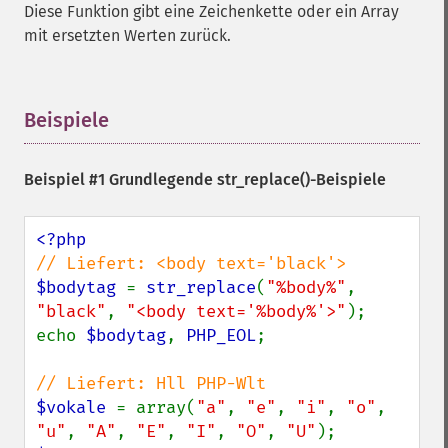
Diese Funktion gibt eine Zeichenkette oder ein Array
mit ersetzten Werten zurück.
Beispiele
¶
Beispiel #1 Grundlegende
str_replace()
-Beispiele
$bodytag 
= 
str_replace
(
"%body%"
, 
"black"
, 
"<body text='%body%'>"
);

echo 
$bodytag
, 
PHP_EOL
;

$vokale 
= array(
"a"
, 
"e"
, 
"i"
, 
"o"
, 
"u"
, 
"A"
, 
"E"
, 
"I"
, 
"O"
, 
"U"