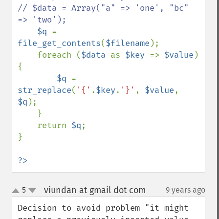
// $data = Array("a" => 'one', "bc" 
=> 'two');

$q 
= 
file_get_contents
(
$filename
);

    foreach (
$data 
as 
$key 
=> 
$value
) 
{

$q 
= 
str_replace
(
'{'
.
$key
.
'}'
, 
$value
, 
$q
);

    }

    return 
$q
;

}

?>
viundan at gmail dot com
5
9 years ago
¶
up
down
Decision to avoid problem "it might 