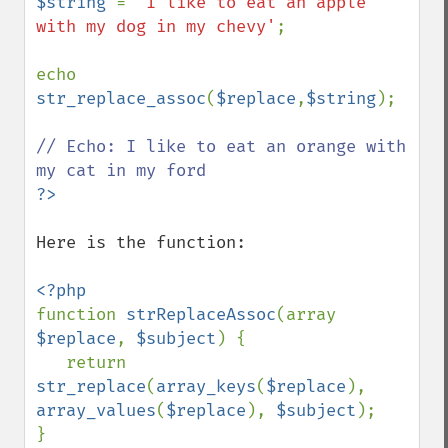
$string 
= 
'I like to eat an apple 
with my dog in my chevy'
;

echo 
str_replace_assoc
(
$replace
,
$string
);

// Echo: I like to eat an orange with 
Here is the function:

function 
strReplaceAssoc
(array 
$replace
, 
$subject
) {

   return 
str_replace
(
array_keys
(
$replace
), 
array_values
(
$replace
), 
$subject
);    
