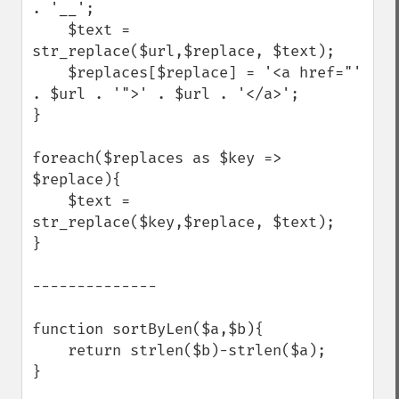
. '__';     

    $text = 
str_replace($url,$replace, $text);

    $replaces[$replace] = '<a href="' 
. $url . '">' . $url . '</a>';

}

foreach($replaces as $key => 
$replace){

    $text = 
str_replace($key,$replace, $text);

}

--------------

function sortByLen($a,$b){

    return strlen($b)-strlen($a);

}
