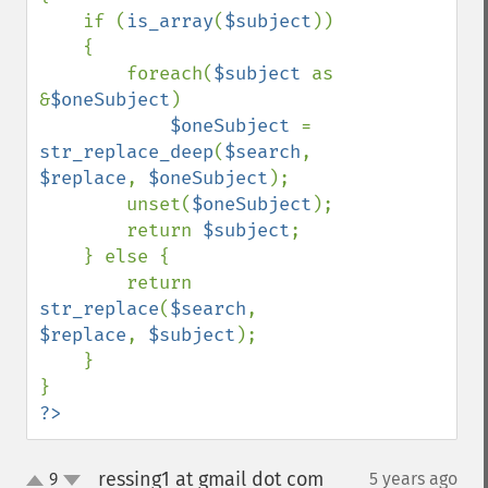
    if (
is_array
(
$subject
))

    {

        foreach(
$subject 
as 
&
$oneSubject
)

$oneSubject 
= 
str_replace_deep
(
$search
, 
$replace
, 
$oneSubject
);

        unset(
$oneSubject
);

        return 
$subject
;

    } else {

        return 
str_replace
(
$search
, 
$replace
, 
$subject
);

    }

?>
ressing1 at gmail dot com
9
5 years ago
¶
up