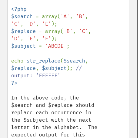
<?php

$search 
= array(
'A'
, 
'B'
, 
'C'
, 
'D'
, 
'E'
$replace 
= array(
'B'
, 
'C'
, 
'D'
, 
'E'
, 
'F'
$subject 
= 
'ABCDE'
;

echo 
str_replace
(
$search
, 
$replace
, 
$subject
); 
// 
In the above code, the 
$search and $replace should 
replace each occurrence in 
the $subject with the next 
letter in the alphabet.  The 
expected output for this 