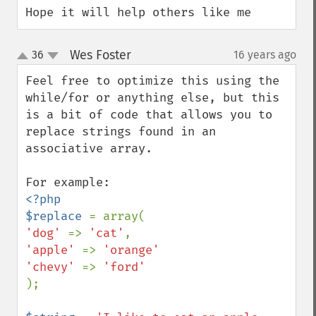
Hope it will help others like me
Wes Foster
36
16 years ago
¶
up
down
Feel free to optimize this using the 
while/for or anything else, but this 
is a bit of code that allows you to 
replace strings found in an 
associative array.

<?php

$replace 
'dog' 
=> 
'cat'
'apple' 
=> 
'orange'

'chevy' 
=> 
);
