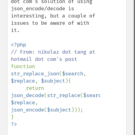
dot com's solution of using 
json_encode/decode is 
interesting, but a couple of 
issues to be aware of with 
it.

// From: nikolaz dot tang at 
function 
str_replace_json
(
$search
, 
$replace
, 
$subject
){

     return 
json_decode
(
str_replace
(
$search
, 
$replace
,  
json_encode
(
$subject
)));

?>