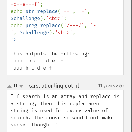
-d--e---f'
;

echo 
str_replace
(
'--'
, 
'-'
, 
$challenge
).
'<br>'
;

echo 
preg_replace
(
'/--+/'
, 
'-
'
, 
$challenge
).
'<br>'
This outputs the following:

-aaa--b-c---d-e--f

-aaa-b-c-d-e-f
karst at onlinq dot nl
11
11 years ago
¶
up
down
"If search is an array and replace is 
a string, then this replacement 
string is used for every value of 
search. The converse would not make 
sense, though. "
