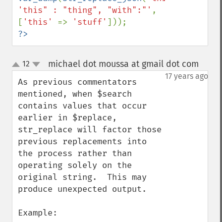
'this" : "thing", "with":"'
, 
[
'this' 
=> 
'stuff'
?>
michael dot moussa at gmail dot com
12
¶
up
down
17 years ago
As previous commentators 
mentioned, when $search 
contains values that occur 
earlier in $replace, 
str_replace will factor those 
previous replacements into 
the process rather than 
operating solely on the 
original string.  This may 
produce unexpected output.

Example:
