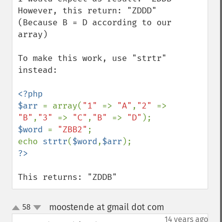
However, this return: "ZDDD"

(Because B = D according to our 
array)

To make this work, use "strtr" 
instead:

<?php

$arr 
= array(
"1" 
=> 
"A"
,
"2" 
=> 
"B"
,
"3" 
=> 
"C"
,
"B" 
=> 
"D"
$word 
= 
"ZBB2"
;

echo 
strtr
(
$word
,
$arr
This returns: "ZDDB"
moostende at gmail dot com
58
¶
up
down
14 years ago