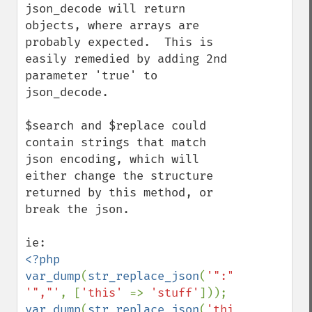
json_decode will return 
objects, where arrays are 
probably expected.  This is 
easily remedied by adding 2nd 
parameter 'true' to 
json_decode.

$search and $replace could 
contain strings that match 
json encoding, which will 
either change the structure 
returned by this method, or 
break the json.

<?php

var_dump
(
str_replace_json
(
'":"'
, 
'","'
, [
'this' 
=> 
'stuff'
var_dump
(
str_replace_json
(
'this":"'
, 