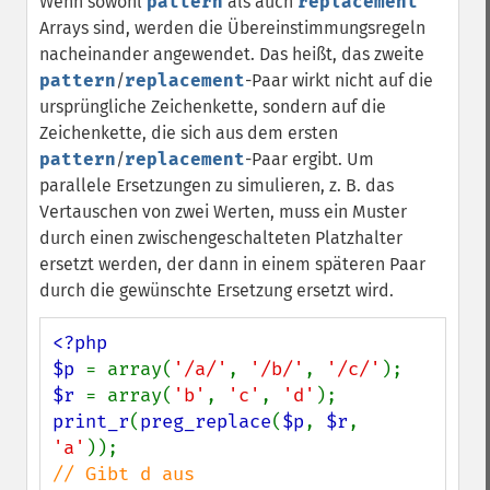
Wenn sowohl
pattern
als auch
replacement
Arrays sind, werden die Übereinstimmungsregeln
nacheinander angewendet. Das heißt, das zweite
pattern
/
replacement
-Paar wirkt nicht auf die
ursprüngliche Zeichenkette, sondern auf die
Zeichenkette, die sich aus dem ersten
pattern
/
replacement
-Paar ergibt. Um
parallele Ersetzungen zu simulieren, z. B. das
Vertauschen von zwei Werten, muss ein Muster
durch einen zwischengeschalteten Platzhalter
ersetzt werden, der dann in einem späteren Paar
durch die gewünschte Ersetzung ersetzt wird.
<?php

$p 
= array(
'/a/'
, 
'/b/'
, 
'/c/'
$r 
= array(
'b'
, 
'c'
, 
'd'
print_r
(
preg_replace
(
$p
, 
$r
, 
'a'