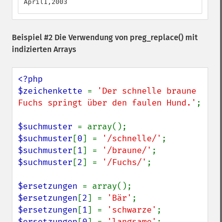
April1,2003
Beispiel #2 Die Verwendung von
preg_replace()
mit
indizierten Arrays
<?php

$zeichenkette 
= 
'Der schnelle braune 
Fuchs springt über den faulen Hund.'
;

$suchmuster 
$suchmuster
[
0
] = 
'/schnelle/'
$suchmuster
[
1
] = 
'/braune/'
$suchmuster
[
2
] = 
'/Fuchs/'
;

$ersetzungen 
$ersetzungen
[
2
] = 
'Bär'
$ersetzungen
[
1
] = 
'schwarze'
$ersetzungen
[
0
] = 
'langsame'
;
