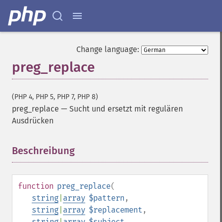
Change language:
preg_replace
(PHP 4, PHP 5, PHP 7, PHP 8)
preg_replace
—
Sucht und ersetzt mit regulären
Ausdrücken
Beschreibung
¶
function
preg_replace
(
string
|
array
$pattern
,
string
|
array
$replacement
,
string
|
array
$subject
,