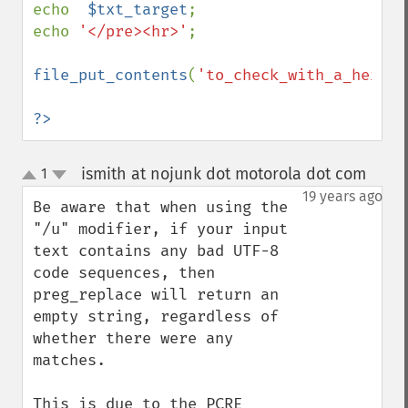
echo  
$txt_target
;

echo 
'</pre><hr>'
;

file_put_contents
(
'to_check_with_a_hex_vi
?>
ismith at nojunk dot motorola dot com
1
¶
up
down
19 years ago
Be aware that when using the 
"/u" modifier, if your input 
text contains any bad UTF-8 
code sequences, then 
preg_replace will return an 
empty string, regardless of 
whether there were any 
matches.

This is due to the PCRE 