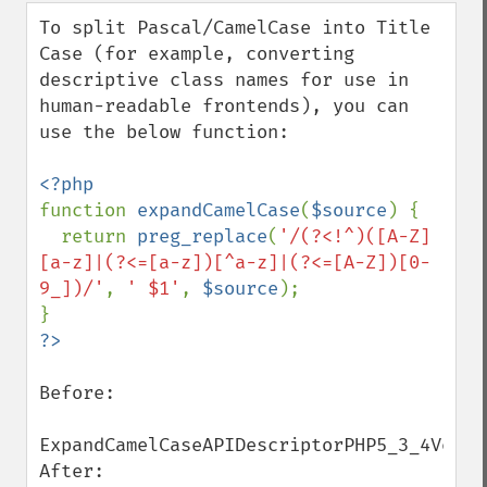
down
To split Pascal/CamelCase into Title 
Case (for example, converting 
descriptive class names for use in 
human-readable frontends), you can 
use the below function:

function 
expandCamelCase
(
$source
) {

  return 
preg_replace
(
'/(?<!^)([A-Z]
[a-z]|(?<=[a-z])[^a-z]|(?<=[A-Z])[0-
9_])/'
, 
' $1'
, 
$source
);

Before:

ExpandCamelCaseAPIDescriptorPHP5_3_4Versio
After:
