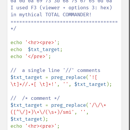
0a 0d 0a 69 73 3b 68 75 67 65 0d 0a

I used F3 (viewer + options 3: hex) 
in mythical TOTAL COMMANDER!

=========================================
*/

echo 
'<hr><pre>'
;

echo  
$txt_target
;

echo 
'</pre>'
;

$txt_target 
= 
preg_replace
(
'![ 
\t]*//.*[ \t]*!'
, 
''
, 
$txt_target
);

$txt_target 
= 
preg_replace
(
'/\/\*
([^\/]*)\*\/(\s+)/smi'
, 
''
, 
$txt_target
);

echo 
'<hr><pre>'
;
