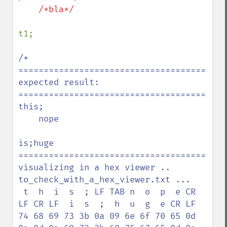
    /*bla*/

t1;

/*

=========================================
expected result:

=========================================
this;

    nope

is;huge

=========================================
visualizing in a hex viewer .. 
to_check_with_a_hex_viewer.txt ...

 t  h  i  s  ; LF TAB n  o  p  e CR 
LF CR LF  i  s  ;  h  u  g  e CR LF

74 68 69 73 3b 0a 09 6e 6f 70 65 0d 