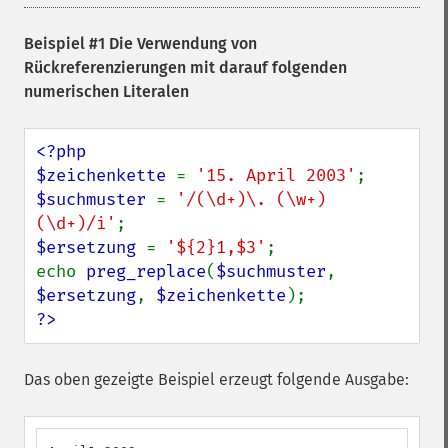
Beispiel #1 Die Verwendung von
Rückreferenzierungen mit darauf folgenden
numerischen Literalen
<?php

$zeichenkette 
= 
'15. April 2003'
$suchmuster 
= 
'/(\d+)\. (\w+) 
(\d+)/i'
$ersetzung 
= 
'${2}1,$3'
;

echo 
preg_replace
(
$suchmuster
, 
$ersetzung
, 
$zeichenkette
?>
Das oben gezeigte Beispiel erzeugt folgende Ausgabe: