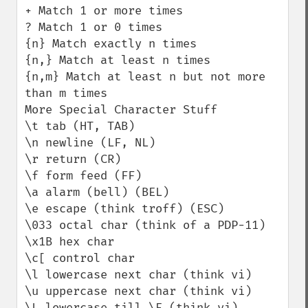
+ Match 1 or more times

? Match 1 or 0 times

{n} Match exactly n times

{n,} Match at least n times

{n,m} Match at least n but not more 
than m times

More Special Character Stuff

\t tab (HT, TAB)

\n newline (LF, NL)

\r return (CR)

\f form feed (FF)

\a alarm (bell) (BEL)

\e escape (think troff) (ESC)

\033 octal char (think of a PDP-11)

\x1B hex char

\c[ control char

\l lowercase next char (think vi)

\u uppercase next char (think vi)

\L lowercase till \E (think vi)
