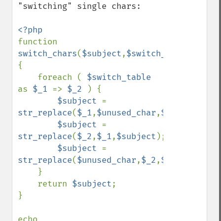
"switching" single chars:

function 
switch_chars
(
$subject
,
$switch_table
,
$unus
{

    foreach ( 
$switch_table 
as 
$_1 
=> 
$_2 
) {

$subject 
= 
str_replace
(
$_1
,
$unused_char
,
$subject
);

$subject 
= 
str_replace
(
$_2
,
$_1
,
$subject
);

$subject 
= 
str_replace
(
$unused_char
,
$_2
,
$subject
);

    }

    return 
$subject
;

}

echo 