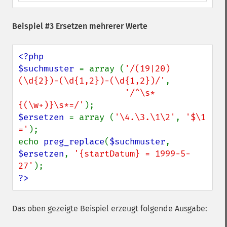
Beispiel #3 Ersetzen mehrerer Werte
<?php

$suchmuster 
= array (
'/(19|20)
(\d{2})-(\d{1,2})-(\d{1,2})/'
,

'/^\s*
{(\w+)}\s*=/'
$ersetzen 
= array (
'\4.\3.\1\2'
, 
'$\1 
='
);

echo 
preg_replace
(
$suchmuster
, 
$ersetzen
, 
'{startDatum} = 1999-5-
27'
?>
Das oben gezeigte Beispiel erzeugt folgende Ausgabe: