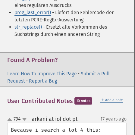
eines regulären Ausdrucks
preg_last_error()
- Liefert den Fehlercode der
letzten PCRE-RegEx-Auswertung
str_replace()
- Ersetzt alle Vorkommen des
Suchstrings durch einen anderen String
Found A Problem?
Learn How To Improve This Page
•
Submit a Pull
Request
•
Report a Bug
＋
User Contributed Notes
add a note
10 notes
arkani at iol dot pt
794
17 years ago
¶
up
down
Because i search a lot 4 this:
