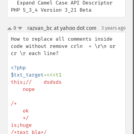
  Expand Camel Case API Descriptor 
PHP 5_3_4 Version 3_21 Beta
razvan_bc at yahoo dot com
0
3 years ago
¶
up
down
How to replace all comments inside 
code without remove crln  = \r\n or 
cr \r each line?

<?php

$txt_target
this;//    dsdsds

    nope

/*

    ok

    */

is;huge

/*text bla*/
