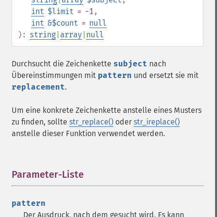
int
$limit
= -1
,
int
&$count
=
null
):
string
|
array
|
null
Durchsucht die Zeichenkette
subject
nach
Übereinstimmungen mit
pattern
und ersetzt sie mit
replacement
.
Um eine konkrete Zeichenkette anstelle eines Musters
zu finden, sollte
str_replace()
oder
str_ireplace()
anstelle dieser Funktion verwendet werden.
Parameter-Liste
¶
pattern
Der Ausdruck, nach dem gesucht wird. Es kann