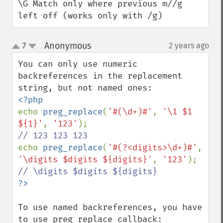
\G Match only where previous m//g 
left off (works only with /g)
Anonymous
7
2 years ago
¶
up
down
You can only use numeric 
backreferences in the replacement 
echo 
preg_replace
(
'#(\d+)#'
, 
'\1 $1 
${1}'
, 
'123'
echo 
preg_replace
(
'#(?<digits>\d+)#'
, 
'\digits $digits ${digits}'
, 
'123'
To use named backreferences, you have 