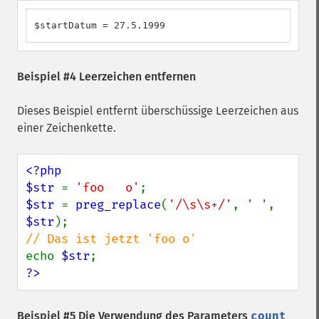
$startDatum = 27.5.1999
Beispiel #4 Leerzeichen entfernen
Dieses Beispiel entfernt überschüssige Leerzeichen aus
einer Zeichenkette.
<?php

$str 
= 
'foo   o'
$str 
= 
preg_replace
(
'/\s\s+/'
, 
' '
, 
$str
echo 
$str
?>
Beispiel #5 Die Verwendung des Parameters
count