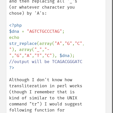
and then replacing all '_'s 
(or whatever character you 
chose) by 'A's:

<?php

$dna 
= 
"AGTCTGCCCTAG"
;

echo 
str_replace
(array(
"A"
,
"G"
,
"C"
,
"T"
,
"_"
,
"-
"
), array(
"_"
,
"-
"
,
"G"
,
"A"
,
"T"
,
"C"
), 
$dna
); 
Although I don't know how 
transliteration in perl works 
(though I remember that is 
kind of similar to the UNIX 
command "tr") I would suggest 
following function for 