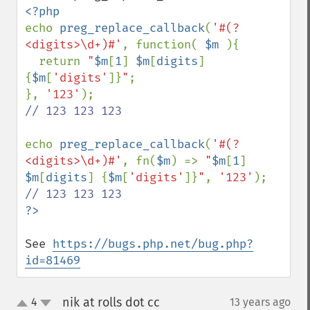
echo 
preg_replace_callback
(
'#(?
<digits>\d+)#'
, function( 
$m 
){

  return 
"
$m
[
1
]
$m
[
digits
]
{
$m
[
'digits'
]}
"
;

}, 
'123'
// 123 123 123

echo 
preg_replace_callback
(
'#(?
<digits>\d+)#'
, fn(
$m
) => 
"
$m
[
1
]
$m
[
digits
]
{
$m
[
'digits'
]}
"
, 
'123'
See 
https://bugs.php.net/bug.php?
id=81469
nik at rolls dot cc
4
13 years ago
¶
up