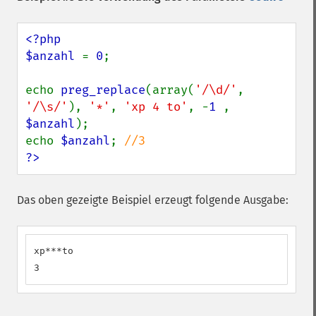
<?php

$anzahl 
= 
0
;

echo 
preg_replace
(array(
'/\d/'
, 
'/\s/'
), 
'*'
, 
'xp 4 to'
, -
1 
, 
$anzahl
);

echo 
$anzahl
; 
?>
Das oben gezeigte Beispiel erzeugt folgende Ausgabe:
xp***to

3