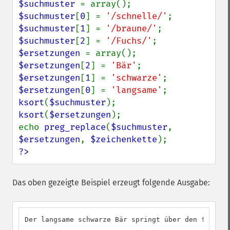
$suchmuster 
$suchmuster
[
0
] = 
'/schnelle/'
$suchmuster
[
1
] = 
'/braune/'
$suchmuster
[
2
] = 
'/Fuchs/'
$ersetzungen 
$ersetzungen
[
2
] = 
'Bär'
$ersetzungen
[
1
] = 
'schwarze'
$ersetzungen
[
0
] = 
'langsame'
ksort
(
$suchmuster
ksort
(
$ersetzungen
);

echo 
preg_replace
(
$suchmuster
, 
$ersetzungen
, 
$zeichenkette
?>
Das oben gezeigte Beispiel erzeugt folgende Ausgabe:
Der langsame schwarze Bär springt über den faulen 