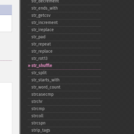
str_​decrement
str_​ends_​with
str_​getcsv
str_​increment
str_​ireplace
str_​pad
str_​repeat
str_​replace
str_​rot13
str_​shuffle
str_​split
str_​starts_​with
str_​word_​count
strcasecmp
strchr
strcmp
strcoll
strcspn
strip_​tags