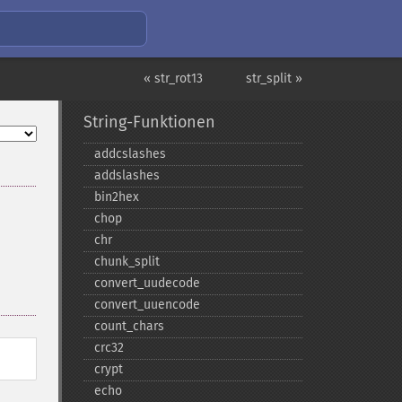
« str_rot13
str_split »
String-Funktionen
addcslashes
addslashes
bin2hex
chop
chr
chunk_​split
convert_​uudecode
convert_​uuencode
count_​chars
crc32
crypt
echo