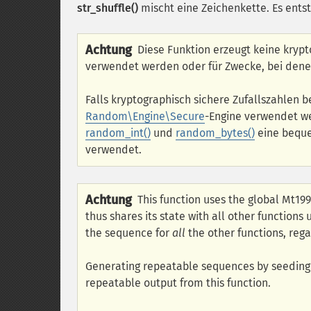
str_shuffle()
mischt eine Zeichenkette. Es ents
Achtung
Diese Funktion erzeugt keine kryp
verwendet werden oder für Zwecke, bei dene
Falls kryptographisch sichere Zufallszahlen 
Random\Engine\Secure
-Engine verwendet we
random_int()
und
random_bytes()
eine bequ
verwendet.
Achtung
This function uses the global Mt19
thus shares its state with all other functions
the sequence for
all
the other functions, rega
Generating repeatable sequences by seedin
repeatable output from this function.