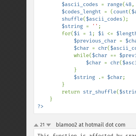
$ascii_codes 
= 
range
(
48
,
$codes_lenght 
= (
count
(
$
shuffle
(
$ascii_codes
);

$string 
= 
''
;

        for(
$i 
= 
1
; 
$i 
<= 
$lengt
$previous_char 
= 
$ch
$char 
= 
chr
(
$ascii_c
            while(
$char 
== 
$prev
$char 
= 
chr
(
$asc
            }

$string 
.= 
$char
;

        }

        return 
str_shuffle
(
$stri
?>
blamoo2 at hotmail dot com
21
¶
up
down
This function is affected by sran