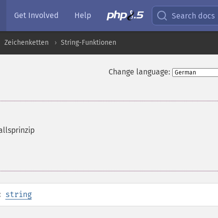
Get Involved
Help
Search docs
Zeichenketten
String-Funktionen
Change language:
llsprinzip
:
string