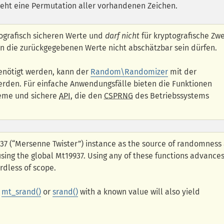
teht eine Permutation aller vorhandenen Zeichen.
tografisch sicheren Werte und
darf nicht
für kryptografische Zw
n die zurückgegebenen Werte nicht abschätzbar sein dürfen.
benötigt werden, kann der
Random\Randomizer
mit der
rden. Für einfache Anwendungsfälle bieten die Funktionen
eme und sichere
API
, die den
CSPRNG
des Betriebssystems
937 (“Mersenne Twister”) instance as the source of randomness
 using the global Mt19937. Using any of these functions advance
rdless of scope.
g
mt_srand()
or
srand()
with a known value will also yield