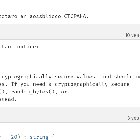
cetare an aessblicce CTCPAHA.
10 yea
tant notice:

cryptographically secure values, and should no
es. If you need a cryptographically secure 
), random_bytes(), or 
stead.
3 yea
h 
= 
20
) : 
string 
{
