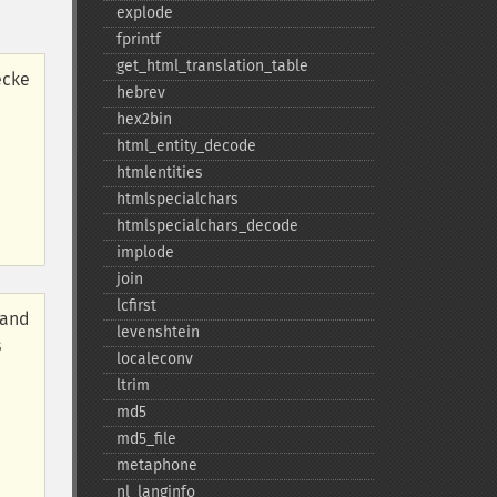
explode
fprintf
get_​html_​translation_​table
ecke
hebrev
hex2bin
html_​entity_​decode
htmlentities
htmlspecialchars
htmlspecialchars_​decode
implode
join
lcfirst
 and
levenshtein
s
localeconv
ltrim
md5
md5_​file
metaphone
nl_​langinfo