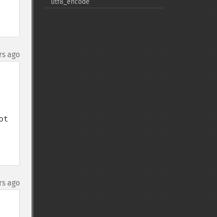
utf8_​encode
rs ago
t 
rs ago