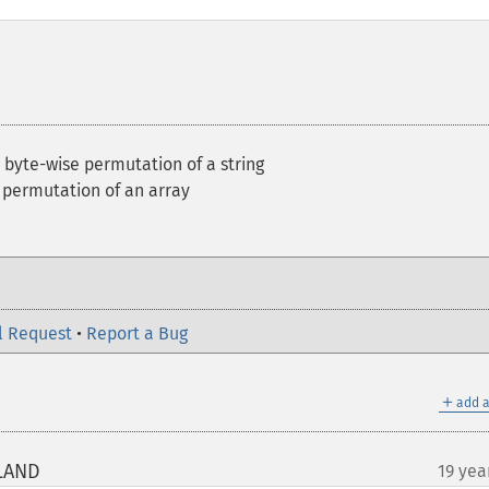
 byte-wise permutation of a string
 permutation of an array
l Request
•
Report a Bug
＋
add a
OLAND
19 yea
¶