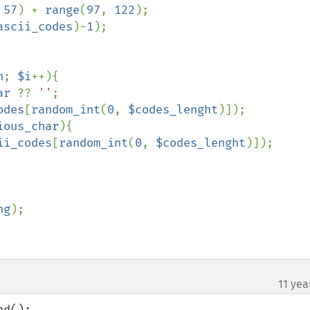
 
57
) + 
range
(
97
, 
122
);

ascii_codes
)-
1
);

h
; 
$i
++){

ar 
?? 
''
;

odes
[
random_int
(
0
, 
$codes_lenght
)]);

ious_char
){

ii_codes
[
random_int
(
0
, 
$codes_lenght
)]);

ng
);

11 yea
d():
