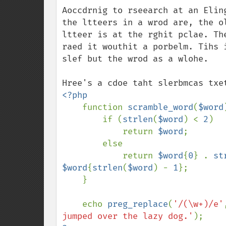
down
Aoccdrnig to rseearch at an Elin
the ltteers in a wrod are, the o
ltteer is at the rghit pclae. Th
raed it wouthit a porbelm. Tihs 
slef but the wrod as a wlohe.

<?php

function 
scramble_word
(
$word
        if (
strlen
(
$word
) < 
2
)

            return 
$word
;

        else

            return 
$word
{
0
} . 
st
$word
{
strlen
(
$word
) - 
1
};

    }

    echo 
preg_replace
(
'/(\w+)/e'
jumped over the lazy dog.'