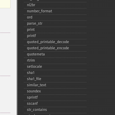
nl2br
number_​format
ord
parse_​str
print
printf
quoted_​printable_​decode
quoted_​printable_​encode
quotemeta
rtrim
setlocale
sha1
sha1_​file
similar_​text
soundex
sprintf
sscanf
str_​contains