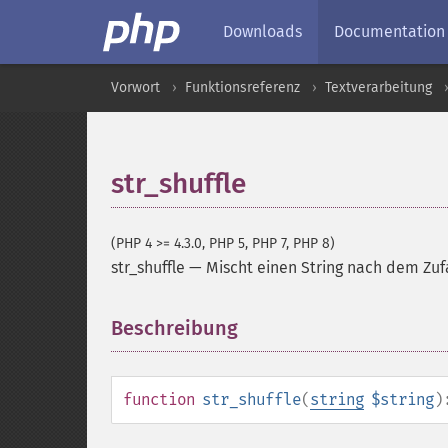
Downloads
Documentation
Vorwort
Funktionsreferenz
Textverarbeitung
str_shuffle
(PHP 4 >= 4.3.0, PHP 5, PHP 7, PHP 8)
str_shuffle
—
Mischt einen String nach dem Zufa
Beschreibung
¶
function
str_shuffle
(
string
$string
)