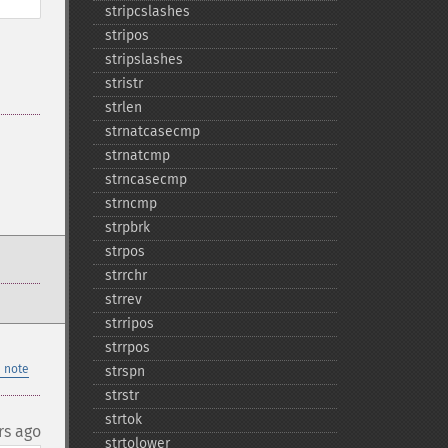
stripcslashes
stripos
stripslashes
stristr
strlen
strnatcasecmp
strnatcmp
strncasecmp
strncmp
strpbrk
strpos
strrchr
strrev
strripos
strrpos
 note
strspn
strstr
strtok
rs ago
strtolower