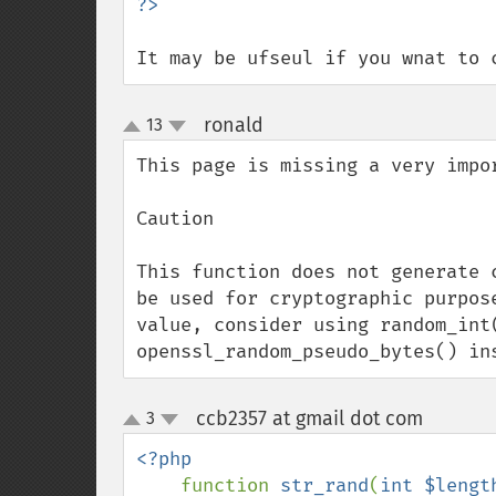
It may be ufseul if you wnat to 
ronald
13
¶
up
down
This page is missing a very impor
Caution

This function does not generate 
be used for cryptographic purpos
value, consider using random_int(
openssl_random_pseudo_bytes() in
ccb2357 at gmail dot com
3
¶
up
down
<?php

function 
str_rand
(
int $lengt