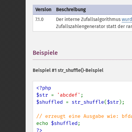
Version
Beschreibung
7.1.0
Der interne Zufallsalgorithmus
wurd
Zufallszahlengenerator statt der ra
Beispiele
¶
Beispiel #1
str_shuffle()
-Beispiel
<?php

$str 
= 
'abcdef'
$shuffled 
= 
str_shuffle
(
$str
);

echo 
$shuffled
?>