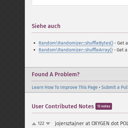
Siehe auch
¶
Random\Randomizer::shuffleBytes()
- Get a
Random\Randomizer::shuffleArray()
- Get a
Found A Problem?
Learn How To Improve This Page
•
Submit a Pul
User Contributed Notes
13 notes
jojersztajner at OXYGEN dot P
122
up