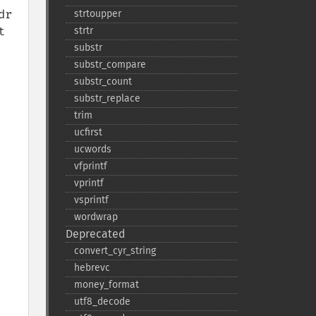
r 
strtoupper
 
strtr
substr
substr_​compare
substr_​count
substr_​replace
trim
ucfirst
ucwords
vfprintf
vprintf
vsprintf
wordwrap
Deprecated
convert_​cyr_​string
hebrevc
money_​format
utf8_​decode