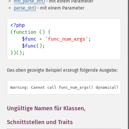
mb_parse_str()
- mit einem Parameter
parse_str()
- mit einem Parameter
(function () {

$func 
= 
'func_num_args'
;

$func
();

})();
Das oben gezeigte Beispiel erzeugt folgende Ausgabe:
Ungültige Namen für Klassen,
Schnittstellen und Traits
¶