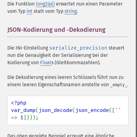
Die Funktion
long2ip()
erwartet nun einen Parameter
vom Typ
int
statt vom Typ
string
.
JSON-Kodierung und -Dekodierung
¶
Die INI-Einstellung
serialize_precision
steuert
nun die Genauigkeit der Serialisierung bei der
Kodierung von
Float
s (Gleitkommazahlen).
Die Dekodierung eines leeren Schlüssels führt nun zu
einem leeren Eigenschaftsnamen anstelle von
.
_empty_
<?php

var_dump
(
json_decode
(
json_encode
([
'' 
=> 
1
])));
Das oben gezeigte Beispiel erzeugt eine ähnliche