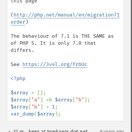
this page

(
http://php.net/manual/en/migration71.inc
order
)

The behaviour of 7.1 is THE SAME as 
of PHP 5. It is only 7.0 that 
differs.

See 
https://3v4l.org/frbUc
<?php

$array 
$array
[
"a"
] =& 
$array
[
"b"
$array
[
"b"
] = 
1
var_dump
(
$array
);
kees at twekaers dot net
37
9 years ago
¶