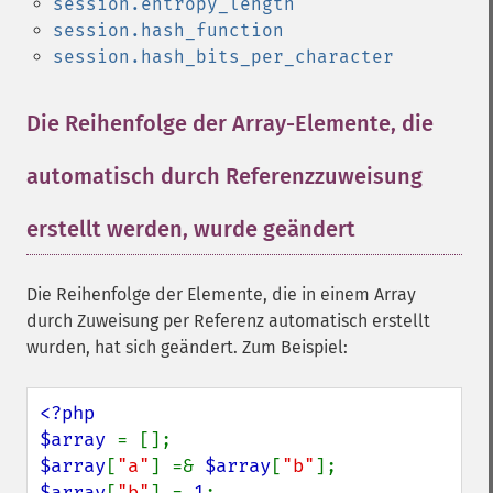
session.entropy_length
session.hash_function
session.hash_bits_per_character
Die Reihenfolge der Array-Elemente, die
automatisch durch Referenzzuweisung
erstellt werden, wurde geändert
¶
Die Reihenfolge der Elemente, die in einem Array
durch Zuweisung per Referenz automatisch erstellt
wurden, hat sich geändert. Zum Beispiel:
<?php

$array 
$array
[
"a"
] =& 
$array
[
"b"
$array
[
"b"
] = 
1