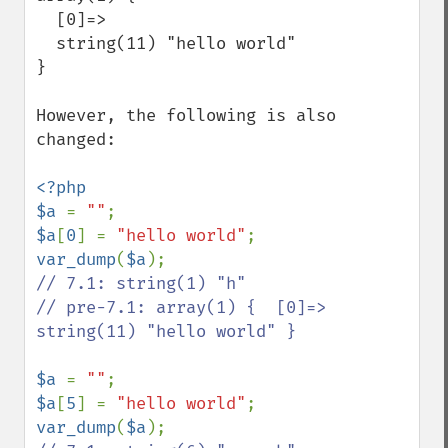
  [0]=>

  string(11) "hello world"

}

However, the following is also 
changed:

<?php

$a 
= 
""
$a
[
0
] = 
"hello world"
var_dump
(
$a
// 7.1: string(1) "h"

// pre-7.1: array(1) {  [0]=>  
string(11) "hello world" }

$a 
= 
""
$a
[
5
] = 
"hello world"
var_dump
(
$a