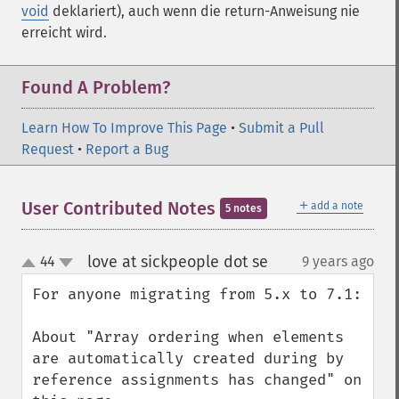
void
deklariert), auch wenn die return-Anweisung nie
erreicht wird.
Found A Problem?
Learn How To Improve This Page
•
Submit a Pull
Request
•
Report a Bug
＋
User Contributed Notes
add a note
5 notes
love at sickpeople dot se
44
9 years ago
¶
up
down
For anyone migrating from 5.x to 7.1:

About "Array ordering when elements 
are automatically created during by 
reference assignments has changed" on 