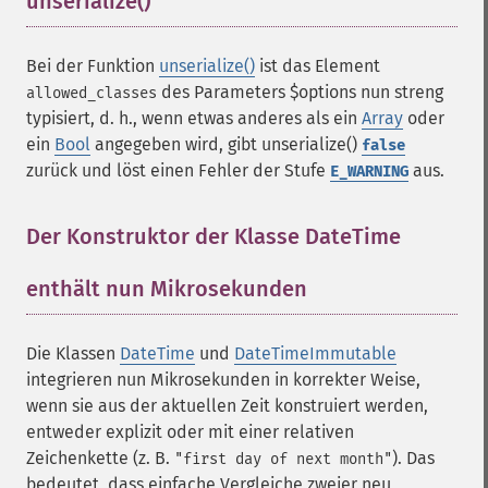
unserialize()
¶
Bei der Funktion
unserialize()
ist das Element
des Parameters $options nun streng
allowed_classes
typisiert, d. h., wenn etwas anderes als ein
Array
oder
ein
Bool
angegeben wird, gibt unserialize()
false
zurück und löst einen Fehler der Stufe
aus.
E_WARNING
Der Konstruktor der Klasse DateTime
enthält nun Mikrosekunden
¶
Die Klassen
DateTime
und
DateTimeImmutable
integrieren nun Mikrosekunden in korrekter Weise,
wenn sie aus der aktuellen Zeit konstruiert werden,
entweder explizit oder mit einer relativen
Zeichenkette (z. B.
). Das
"first day of next month"
bedeutet, dass einfache Vergleiche zweier neu